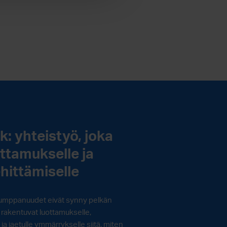
: yhteistyö, joka
ttamukselle ja
ehittämiselle
t kumppanuudet eivät synny pelkän
e rakentuvat luottamukselle,
 ja jaetulle ymmärrykselle siitä, miten