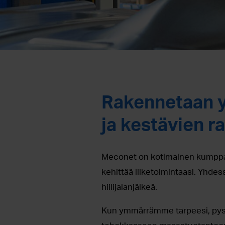
Rakennetaan y
ja kestävien r
Meconet on kotimainen kumppan
kehittää liiketoimintaasi. Yhde
hiilijalanjälkeä.
Kun ymmärrämme tarpeesi, pysty