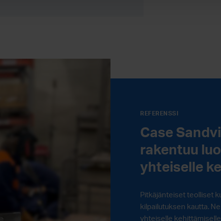
REFERENSSI
Case Sandvik
rakentuu luo
yhteiselle k
Pitkäjänteiset teollise
kilpailutuksen kautta. N
yhteiselle kehittämiselle