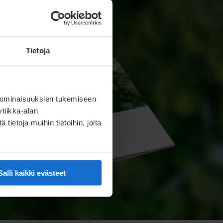
Tietoja
 ominaisuuksien tukemiseen
tiikka-alan
ietoja muihin tietoihin, joita
Salli kaikki evästeet