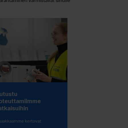
arantaminen varmistavat sinulle
utustu
oteuttamiimme
atkaisuihin
siakkaamme kertovat