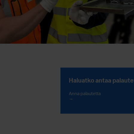
Haluatko antaa palaute
Anna palautetta