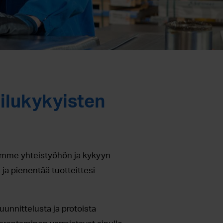
ilukykyisten
omme yhteistyöhön ja kykyyn
ja pienentää tuotteittesi
nnittelusta ja protoista