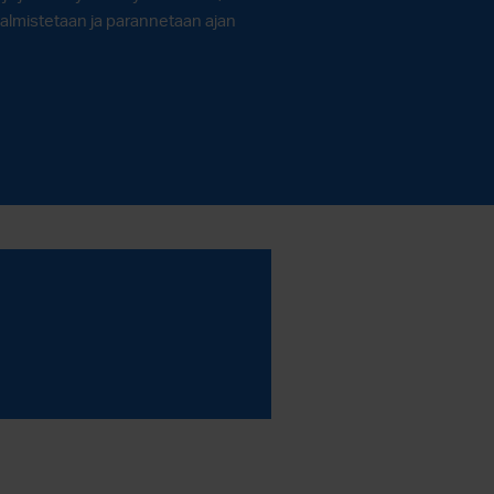
 valmistetaan ja parannetaan ajan
dvikin ja Relicompin pitkäaikaisen