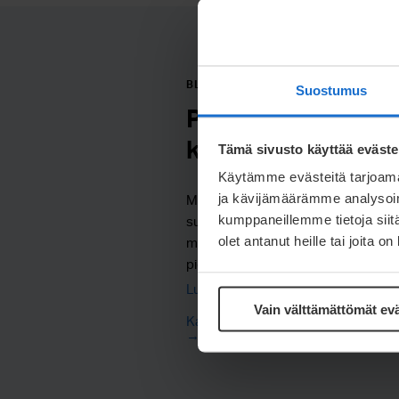
BLOGI
Suostumus
Päästövähennysty
katse uusissa rat
Tämä sivusto käyttää eväste
Käytämme evästeitä tarjoama
ja kävijämäärämme analysoim
Meconetin päästövähennystyö ete
kumppaneillemme tietoja siitä
suunnitelmallisesti. Viime vuosina
olet antanut heille tai joita o
merkittäviä askelia oman toiminta
pienentämisessä, ja työ jatkuu nyt
ratkaisujen, energiatehokkuuden ja
Lue lisää
kehittämisen kautta.
Vain välttämättömät ev
Katso kaikki blogit