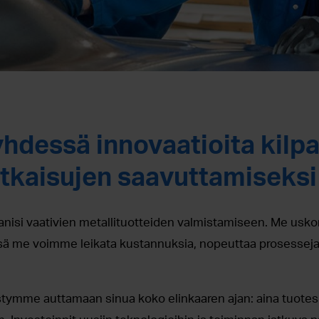
hdessä innovaatioita kilpa
atkaisujen saavuttamiseksi
isi vaativien metallituotteiden valmistamiseen. Me usk
ssä me voimme leikata kustannuksia, nopeuttaa prosesseja 
mme auttamaan sinua koko elinkaaren ajan: aina tuotesuu