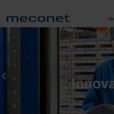
So
Innova