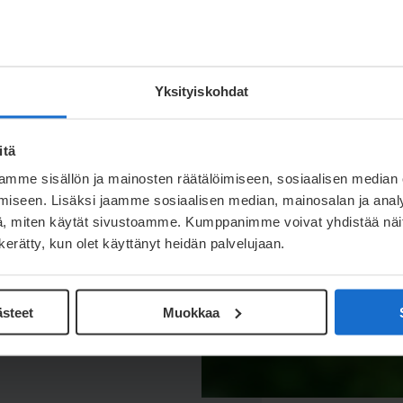
Yksityiskohdat
ö jatkuu –
kaisuissa
itä
mme sisällön ja mainosten räätälöimiseen, sosiaalisen median
iseen. Lisäksi jaamme sosiaalisen median, mainosalan ja analy
nee edelleen
, miten käytät sivustoamme. Kumppanimme voivat yhdistää näitä t
 olemme ottaneet
n kerätty, kun olet käyttänyt heidän palvelujaan.
mme päästöjen
 entistä enemmän uusien
 koko arvoketjun
ästeet
Muokkaa