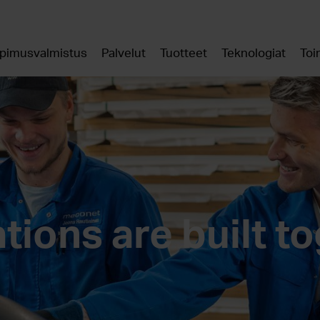
pimusvalmistus
Palvelut
Tuotteet
Teknologiat
Toi
tions are built t