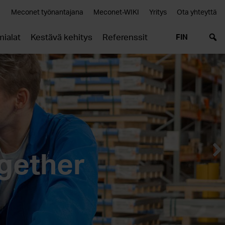
Meconet työnantajana
Meconet-WIKI
Yritys
Ota yhteyttä
mialat
Kestävä kehitys
Referenssit
FIN
ogether