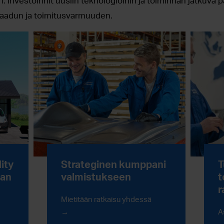
Investoinnit uusiin teknologioihin ja toiminnan jatkuva p
laadun ja toimitusvarmuuden.
ity
Strateginen kumppani
T
ian
valmistukseen
t
r
Mietitään ratkaisu yhdessä
A