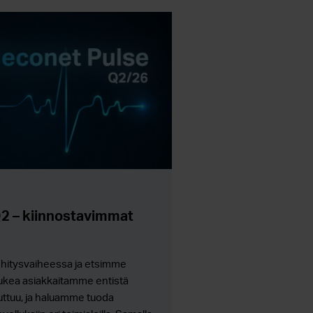
2 – kiinnostavimmat
ehitysvaiheessa ja etsimme
 tukea asiakkaitamme entistä
ttuu, ja haluamme tuoda