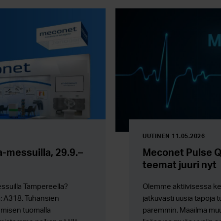
UUTINEN 11.05.2026
-messuilla, 29.9.–
Meconet Pulse Q
teemat juuri nyt
suilla Tampereella?
Olemme aktiivisessa k
ta: A318. Tuhansien
jatkuvasti uusia tapoja
emisen tuomalla
paremmin. Maailma muu