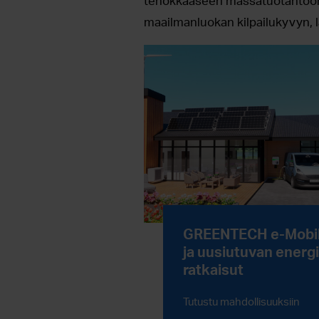
tehokkaaseen massatuotantoon. 
maailmanluokan kilpailukyvyn, 
GREENTECH e-Mobil
ja uusiutuvan energ
ratkaisut
Tutustu mahdollisuuksiin