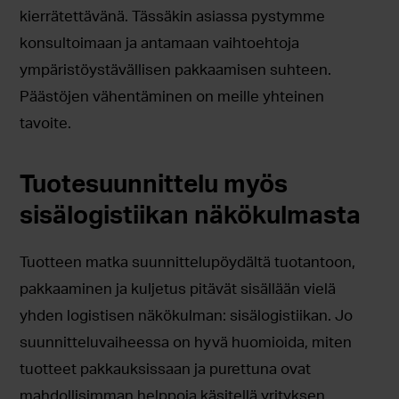
kierrätettävänä. Tässäkin asiassa pystymme
konsultoimaan ja antamaan vaihtoehtoja
ympäristöystävällisen pakkaamisen suhteen.
Päästöjen vähentäminen on meille yhteinen
tavoite.
Tuotesuunnittelu myös
sisälogistiikan näkökulmasta
Tuotteen matka suunnittelupöydältä tuotantoon,
pakkaaminen ja kuljetus pitävät sisällään vielä
yhden logistisen näkökulman: sisälogistiikan. Jo
suunnitteluvaiheessa on hyvä huomioida, miten
tuotteet pakkauksissaan ja purettuna ovat
mahdollisimman helppoja käsitellä yrityksen