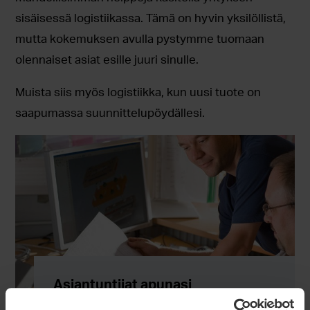
sisäisessä logistiikassa. Tämä on hyvin yksilöllistä,
mutta kokemuksen avulla pystymme tuomaan
olennaiset asiat esille juuri sinulle.
Muista siis myös logistiikka, kun uusi tuote on
saapumassa suunnittelupöydällesi.
Asiantuntijat apunasi