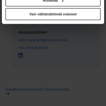
Muokkaa
Vain välttämättömät evästeet
Tomi Ropanen
Asiakaspäällikkö
tomi.ropanen@meconet.net
+41 76 608 48 54
Haluatko kommentoida? (0 kommenttia)