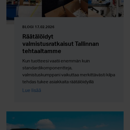
BLOGI 17.02.2026
Räätälöidyt
valmistusratkaisut Tallinnan
tehtaaltamme
Kun tuotteesi vaatii enemmän kuin
standardikomponentteja,
valmistuskumppani vaikuttaa merkittävästi kilpailukyky
tehdas tukee asiakkaita räätälöidyillä
valmistusratkaisuilla, kokoonpanoilla ja
Lue lisää
ulkoistuspalveluilla, joissa joustavuus yhdistyy
luotettavaan sarjatuotantoon.