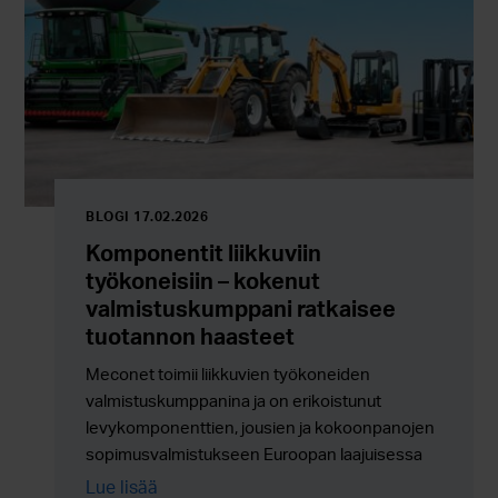
BLOGI 17.02.2026
Komponentit liikkuviin
työkoneisiin – kokenut
valmistuskumppani ratkaisee
tuotannon haasteet
Meconet toimii liikkuvien työkoneiden
valmistuskumppanina ja on erikoistunut
levykomponenttien, jousien ja kokoonpanojen
sopimusvalmistukseen Euroopan laajuisessa
sarjatuotannossa.
Lue lisää