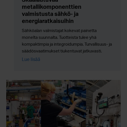
metallikomponenttien
valmistusta sähkö- ja
energiaratkaisuihin
Sähköalan valmistajat kokevat painetta
monelta suunnalta. Tuotteista tulee yhä
kompaktimpia ja integroidumpia. Turvallisuus- ja
säädösvaatimukset tiukentuvat jatkuvasti.
Ympäristöön liittyvät kestävyystavoitteet eivät
Lue lisää
ole enää valinnaisia. Samanaikaisesti
tuotantomäärien tulee skaalautua luotettavasti
ilman lisäkustannuksia, riskejä tai toimitusketjun
monimutkaisuutta.