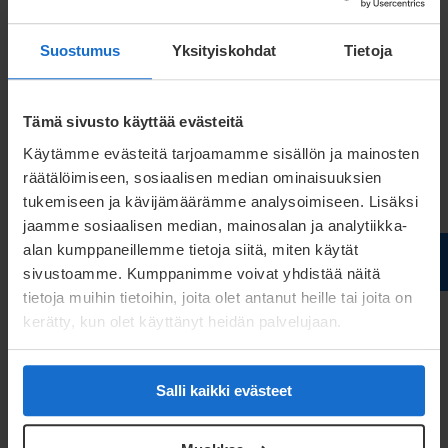
Asiantuntijamme haluavat auttaa sinua! Ota
meihin yhteyttä!
Suostumus
Yksityiskohdat
Tietoja
Lue lisää
Tämä sivusto käyttää evästeitä
Käytämme evästeitä tarjoamamme sisällön ja mainosten
räätälöimiseen, sosiaalisen median ominaisuuksien
tukemiseen ja kävijämäärämme analysoimiseen. Lisäksi
jaamme sosiaalisen median, mainosalan ja analytiikka-
alan kumppaneillemme tietoja siitä, miten käytät
sivustoamme. Kumppanimme voivat yhdistää näitä
tietoja muihin tietoihin, joita olet antanut heille tai joita on
kerätty, kun olet käyttänyt heidän palvelujaan.
Salli kaikki evästeet