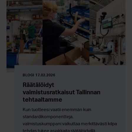
monimutkaisuutta.
BLOGI 17.02.2026
Räätälöidyt
valmistusratkaisut Tallinnan
tehtaaltamme
Kun tuotteesi vaatii enemmän kuin
standardikomponentteja,
valmistuskumppani vaikuttaa merkittävästi kilpailukyky
tehdas tukee asiakkaita räätälöidyillä