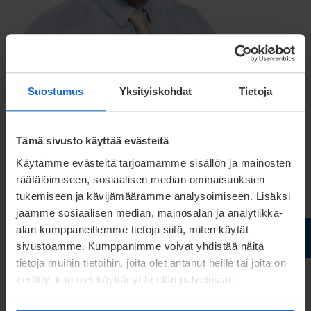
Markus Jokinen
Suostumus
Yksityiskohdat
Tietoja
Jousiliiketoiminnan johtaja
markus.jokinen@meconet.net
Tämä sivusto käyttää evästeitä
+358 40 827 3289
Käytämme evästeitä tarjoamamme sisällön ja mainosten
räätälöimiseen, sosiaalisen median ominaisuuksien
tukemiseen ja kävijämäärämme analysoimiseen. Lisäksi
jaamme sosiaalisen median, mainosalan ja analytiikka-
alan kumppaneillemme tietoja siitä, miten käytät
sivustoamme. Kumppanimme voivat yhdistää näitä
tietoja muihin tietoihin, joita olet antanut heille tai joita on
kerätty, kun olet käyttänyt heidän palvelujaan.