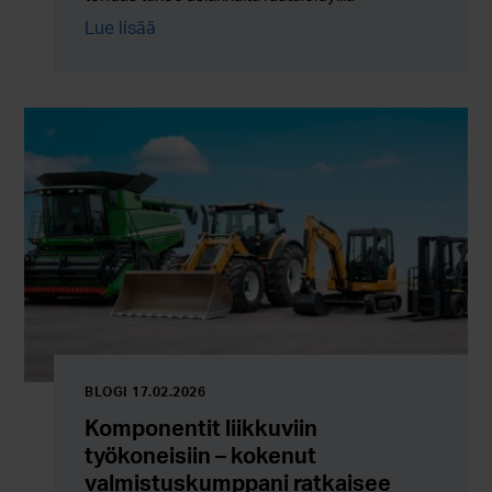
valmistusratkaisuilla, kokoonpanoilla ja
Lue lisää
ulkoistuspalveluilla, joissa joustavuus yhdistyy
luotettavaan sarjatuotantoon.
BLOGI 17.02.2026
Komponentit liikkuviin
työkoneisiin – kokenut
valmistuskumppani ratkaisee