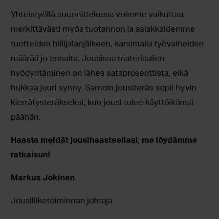
Yhteistyöllä suunnittelussa voimme vaikuttaa
merkittävästi myös tuotannon ja asiakkaidemme
tuotteiden hiilijalanjälkeen, karsimalla työvaiheiden
määrää jo ennalta. Jousissa materiaalien
hyödyntäminen on lähes sataprosenttista, eikä
hukkaa juuri synny. Samoin jousiteräs sopii hyvin
kierrätysteräkseksi, kun jousi tulee käyttöikänsä
päähän.
Haasta meidät jousihaasteellasi, me löydämme
ratkaisun!
Markus Jokinen
Jousiliiketoiminnan johtaja