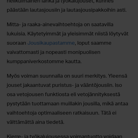
nelikulmainen lanka ja työkalujouset, kunnes
päästään lautasjousiin ja lautasjousipakkoihin asti.
Mitta- ja raaka-ainevaihtoehtoja on saatavilla
lukuisia. Käytetyimmät ja yleisimmät niistä löytyvät
suoraan
Jousikaupastamme
, loput saamme
vaivattomasti ja nopeasti monipuolisen
kumppaniverkostomme kautta.
Myös voiman suunnalla on suuri merkitys. Yleensä
jouset jakaantuvat puristus- ja vääntöjousiin. Iso
osa vetojousen funktiosta eli vetojännityksestä
pystytään tuottamaan muillakin jousilla, mikä antaa
vaihtoehtoja optimaaliseen ratkaisuun. Tätä ei
välttämättä aina tiedetä.
Kierre- ja työkalujousessa voimantuotto voidaan