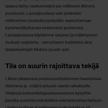
laskea tietty newtonmäärä per millimetri (N/mm)
puristusta. Lautasjousissa vain joidenkin
millimetrien joustolla pystytään saavuttamaan
kymmeniätuhansia newtoneita puristusta.
Lautasjousissa käytämme tarpeen ja määritysten
mukaan sopivinta – perustason tuotteista aina
laadukkaimpiin Mubea-jousiin asti.
Tila on suurin rajoittava tekijä
Lähes jokaisessa jousisuunnittelumme haasteessa
tilantarve ja -määrä antavat raamit ratkaisuille.
Yhdessä esimerkkitapauksessamme kysyttiin
jousilta suurinta mahdollista voimantuottoa tiettyyn
rajattuun tilaan: 6 millimetrin halkaisijalla ja 15