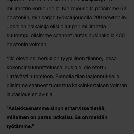
millimetrin korkeudella. Kierrejousella pääsimme 62
newtoniin, minisarjan työkalujousella 209 newtoniin.
Jos tilan halkaisija olisi ollut pari millimetriä
suurempi, olisimme saaneet lautasjousipakalla 400
newtonin voiman.
Yllä oleva esimerkki on tyypillinen tilanne, jossa
kokonaissuunnittelussa jousia ei ole otettu
riittävästi huomioon. Pienellä tilan laajennuksella
olisimme saaneet tuotettua kaksinkertaisen voiman
lautasjousien avulla.
”Asiakkaanamme sinun ei tarvitse tietää,
millainen on paras ratkaisu. Se on meidän
työtämme.”