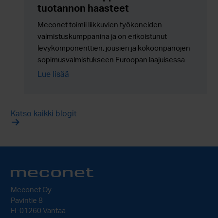
tuotannon haasteet
Meconet toimii liikkuvien työkoneiden
valmistuskumppanina ja on erikoistunut
levykomponenttien, jousien ja kokoonpanojen
sopimusvalmistukseen Euroopan laajuisessa
sarjatuotannossa.
Lue lisää
Katso kaikki blogit
Meconet Oy
Pavintie 8
FI-01260 Vantaa