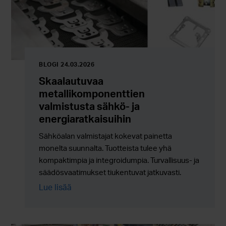
BLOGI 24.03.2026
Skaalautuvaa
metallikomponenttien
valmistusta sähkö- ja
energiaratkaisuihin
Sähköalan valmistajat kokevat painetta
monelta suunnalta. Tuotteista tulee yhä
kompaktimpia ja integroidumpia. Turvallisuus- ja
säädösvaatimukset tiukentuvat jatkuvasti.
Ympäristöön liittyvät kestävyystavoitteet eivät
Lue lisää
ole enää valinnaisia. Samanaikaisesti
tuotantomäärien tulee skaalautua luotettavasti
ilman lisäkustannuksia, riskejä tai toimitusketjun