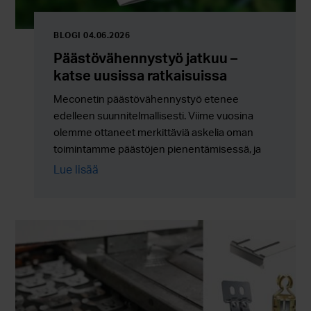
BLOGI 04.06.2026
Päästövähennystyö jatkuu –
katse uusissa ratkaisuissa
Meconetin päästövähennystyö etenee
edelleen suunnitelmallisesti. Viime vuosina
olemme ottaneet merkittäviä askelia oman
toimintamme päästöjen pienentämisessä, ja
työ jatkuu nyt entistä enemmän uusien
Lue lisää
ratkaisujen, energiatehokkuuden ja koko
arvoketjun kehittämisen kautta.