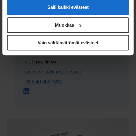
Salli kaikki evästeet
Muokkaa
Vain välttämättömät evästeet
Pasi Suvela
Tuotepäällikkö
pasi.suvela@meconet.net
+358 40 668 1832