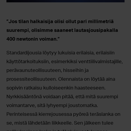
”Jos tilan halkaisija olisi ollut pari millimetriä
suurempi, olisimme saaneet lautasjousipakalla
400 newtonin voiman.”
Standardijousia löytyy lukuisia erilaisia, erilaisiin
käyttötarkoituksiin, esimerkiksi venttiilivalmistajille,
perävaunuteollisuuteen, hisseihin ja
prosessiteollisuuteen. Olennaista on löytää aina
sopivin ratkaisu kulloiseenkin haasteeseen.
Nyrkkisääntönä voidaan pitää, että mitä suurempi
voimantarve, sitä lyhyempi joustomatka.
Perinteisessä kierrejousessa pyöreä teräslanka on
se, mistä lähdetään liikkeelle. Sen jälkeen tulee