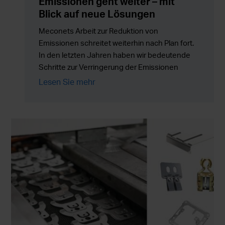
Emissionen geht weiter – mit
Blick auf neue Lösungen
Meconets Arbeit zur Reduktion von
Emissionen schreitet weiterhin nach Plan fort.
In den letzten Jahren haben wir bedeutende
Schritte zur Verringerung der Emissionen
unserer eigenen Tätigkeit unternommen und
Lesen Sie mehr
die Arbeit schreitet nun mehr denn je voran,
indem wir neue Lösungen, die Energieeffizienz
und die gesamte Wertschöpfungskette
entwickeln.