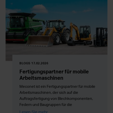
zuverlässiger Serienproduktion kombinieren.
BLOGS 17.02.2026
Fertigungspartner für mobile
Arbeitsmaschinen
Meconet ist ein Fertigungspartner für mobile
Arbeitsmaschinen, der sich auf die
Auftragsfertigung von Blechkomponenten,
Federn und Baugruppen für die
Serienproduktion in ganz Europa spezialisiert
Lesen Sie mehr