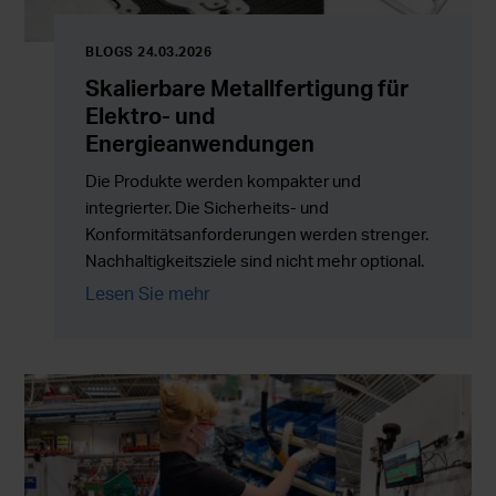
BLOGS 24.03.2026
Skalierbare Metallfertigung für
Elektro- und
Energieanwendungen
Die Produkte werden kompakter und
integrierter. Die Sicherheits- und
Konformitätsanforderungen werden strenger.
Nachhaltigkeitsziele sind nicht mehr optional.
Gleichzeitig müssen die Produktionsmengen
Lesen Sie mehr
zuverlässig skaliert werden, ohne Kosten,
Risiken oder die Komplexität in der Lieferkette
zu erhöhen.