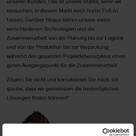
unseren Kunden. Das ist unsere Stärke, wenn wir
versuchen, in diesem Markt noch fester Fuß zu
fassen. Darüber hinaus bieten unsere vielen
verschiedenen Technologien und die
Zusammenarbeit von der Planung bis zur Logistik
und von der Produktion bis zur Verpackung
während des gesamten Projektlebenszyklus einen
guten Ausgangspunkt für die Zusammenarbeit.
Zögern Sie nicht und kontaktieren Sie mich. Ich
glaube, dass wir gemeinsam die bestmöglichen
Lösungen finden können!“