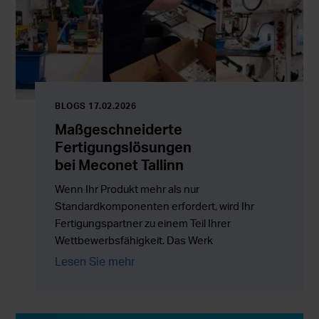
BLOGS 17.02.2026
Maßgeschneiderte
Fertigungslösungen
bei Meconet Tallinn
Wenn Ihr Produkt mehr als nur
Standardkomponenten erfordert, wird Ihr
Fertigungspartner zu einem Teil Ihrer
Wettbewerbsfähigkeit. Das Werk
von Meconet in Tallinn unterstützt Kunden
Lesen Sie mehr
mit maßgeschneiderten Fertigungslösungen,
Baugruppen und Outsourcing-
Dienstleistungen, die Flexibilität mit