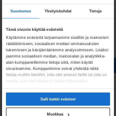
Suostumus
Yksityiskohdat
Tietoja
Tämä sivusto käyttää evästeitä
Käytämme evästeitä tarjoamamme sisällön ja mainosten
räätälöimiseen, sosiaalisen median ominaisuuksien
Tomi Ropanen
tukemiseen ja kävijämäärämme analysoimiseen. Lisäksi
jaamme sosiaalisen median, mainosalan ja analytiikka-
Account Manager
alan kumppaneillemme tietoja siitä, miten käytät
tomi.ropanen@meconet.net
sivustoamme. Kumppanimme voivat yhdistää näitä
+41 76 608 48 54
tietoja muihin tietoihin, joita olet antanut heille tai joita on
kerätty, kun olet käyttänyt heidän palvelujaan.
Salli kaikki evästeet
Möchten Sie kommentieren? (0 Kommentar(e))
Muokkaa