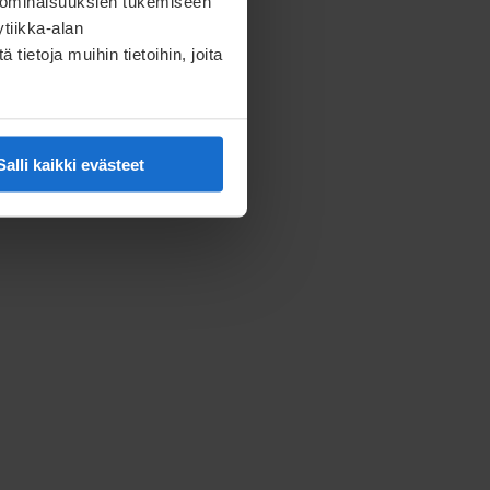
 ominaisuuksien tukemiseen
tiikka-alan
ietoja muihin tietoihin, joita
Salli kaikki evästeet