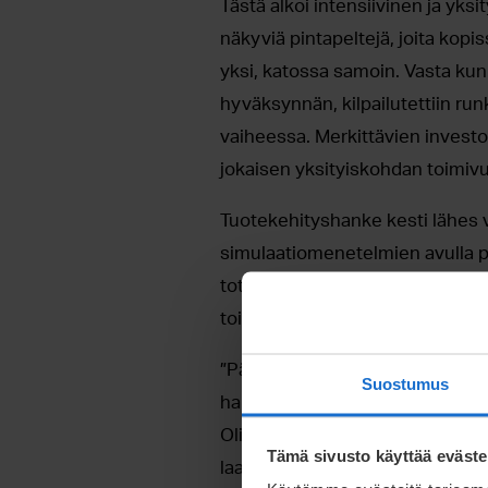
Tästä alkoi intensiivinen ja yks
näkyviä pintapeltejä, joita kopi
yksi, katossa samoin. Vasta kun 
hyväksynnän, kilpailutettiin run
vaiheessa. Merkittävien investo
jokaisen yksityiskohdan toimiv
Tuotekehityshanke kesti lähes
simulaatiomenetelmien avulla p
toteuttaa kustannustehokkaast
toimiva tuote, mahdollisimman
”Pääsimme jo ensimmäisten kon
Suostumus
haluamaamme. Toki jumppaa aina 
Olimme vakuuttuneita Meconetin
Tämä sivusto käyttää eväste
laatuvaatimustemme mukaisia t