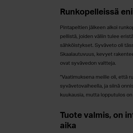
Runkopelleissä eni
Pintapeltien jälkeen alkoi runk
pellistä, joiden väliin tulee eris
sähköistykset. Syväveto oli täs
Skaalautuvuus, kevyet rakente
ovat syvävedon valtteja.
”Vaatimuksena meille oli, että 
syvävetovaiheella, ja siinä onn
kuukausia, mutta lopputulos on 
Tuote valmis, on i
aika