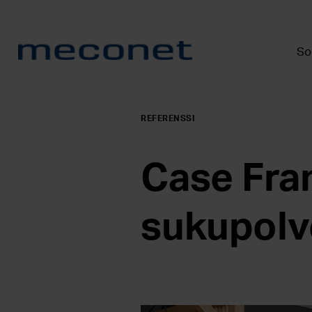
So
REFERENSSI
Case Fra
sukupolve