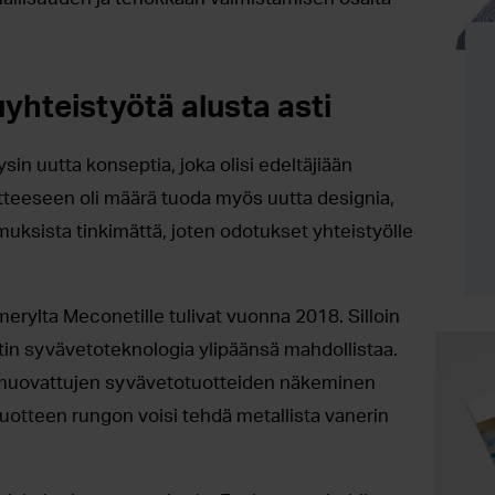
uyhteistyötä alusta asti
in uutta konseptia, joka olisi edeltäjiään
teeseen oli määrä tuoda myös uutta designia,
muksista tinkimättä, joten odotukset yhteistyölle
rylta Meconetille tulivat vuonna 2018. Silloin
etin syvävetoteknologia ylipäänsä mahdollistaa.
a muovattujen syvävetotuotteiden näkeminen
uotteen rungon voisi tehdä metallista vanerin