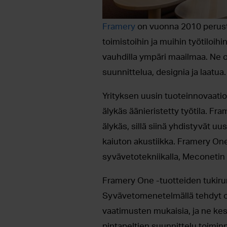
Framery
on vuonna 2010 perustet
toimistoihin ja muihin työtiloih
vauhdilla ympäri maailmaa. Ne o
suunnittelua, designia ja laatua
Yrityksen uusin tuoteinnovaat
älykäs äänieristetty työtila. F
älykäs, sillä siinä yhdistyvät uu
kaiuton akustiikka. Framery One
syvävetotekniikalla, Meconetin 
Framery One -tuotteiden tukirun
Syvävetomenetelmällä tehdyt o
vaatimusten mukaisia, ja ne ke
pintapeltien suunnittelu toimin