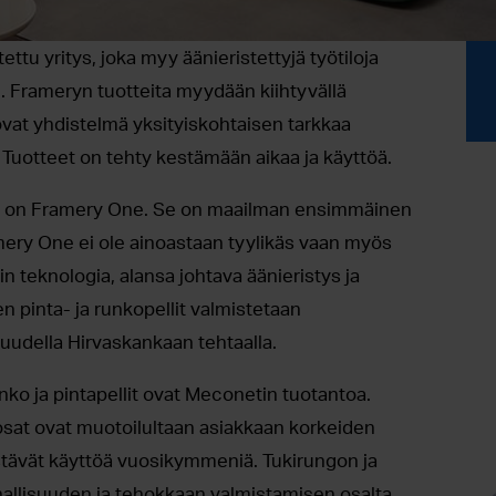
tu yritys, joka myy äänieristettyjä työtiloja
in. Frameryn tuotteita myydään kiihtyvällä
vat yhdistelmä yksityiskohtaisen tarkkaa
. Tuotteet on tehty kestämään aikaa ja käyttöä.
io on Framery One. Se on maailman ensimmäinen
ramery One ei ole ainoastaan tyylikäs vaan myös
sin teknologia, alansa johtava äänieristys ja
n pinta- ja runkopellit valmistetaan
uudella Hirvaskankaan tehtaalla.
ko ja pintapellit ovat Meconetin tuotantoa.
sat ovat muotoilultaan asiakkaan korkeiden
stävät käyttöä vuosikymmeniä. Tukirungon ja
nallisuuden ja tehokkaan valmistamisen osalta