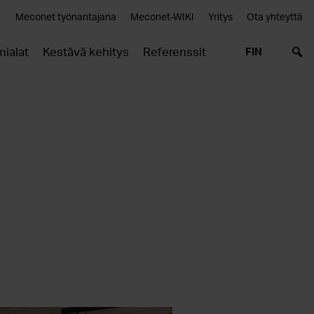
Meconet työnantajana
Meconet-WIKI
Yritys
Ota yhteyttä
mialat
Kestävä kehitys
Referenssit
FIN