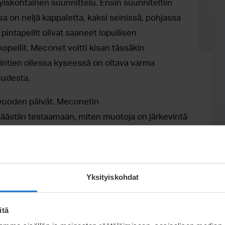
ityiskohtainen suunnittelu. Ensin suunniteltiin
ssa on neljä kappaletta, kaksi seinissä, pohjassa
pintapellit olivat saaneet lopullisen
kopellit. Meconet voitti kisan tässäkin
intien ollessa kyseessä on oltava varma
uudesta.
 vuoden päivät. Meconetin
äästiin testaamaan, miten muotoja on järkevintä
i. Haettiin optimimuotoa: mahdollisimman
 kustannustehokkaasti.
septikeskusteluiden jälkeen hyvin lähelle
Yksityiskohdat
on, mutta yhteinen sävel löytyi välittömästi.
 motivaatiosta suunnitella meille korkeiden
itä
uotteita”,
Samuli Kostamo
Frameryn