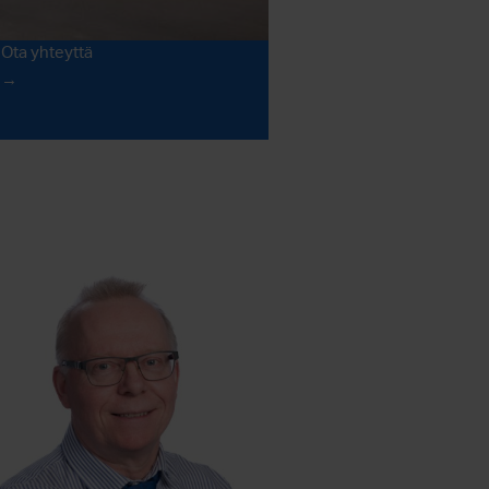
Kysy lisää syvävedosta
Ota yhteyttä