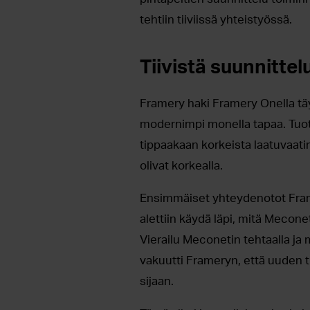
tehtiin tiiviissä yhteistyössä.
Tiivistä suunnittel
Framery haki Framery Onella täys
modernimpi monella tapaa. Tuot
tippaakaan korkeista laatuvaati
olivat korkealla.
Ensimmäiset yhteydenotot Frame
alettiin käydä läpi, mitä Mecon
Vierailu Meconetin tehtaalla j
vakuutti Frameryn, että uuden t
sijaan.