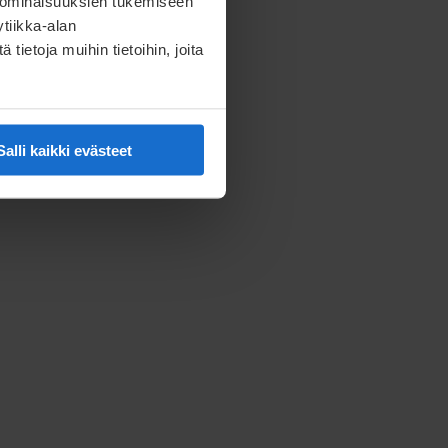
 ominaisuuksien tukemiseen
tiikka-alan
ietoja muihin tietoihin, joita
Salli kaikki evästeet