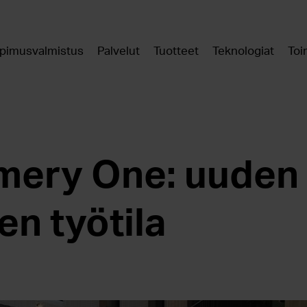
pimusvalmistus
Palvelut
Tuotteet
Teknologiat
Toi
mery One: uuden
n työtila