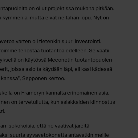
tapuolelta on ollut projektissa mukana pitkään.
a kymmeniä, mutta eivät ne tähän lopu. Nyt on
toa varten oli tietenkin suuri investointi.
oimme tehostaa tuotantoa edelleen. Se vaatii
tyksellä on käytössä Meconetin tuotantopuolen
rit, joissa asioita käydään läpi, eli käsi kädessä
kanssa”, Sepponen kertoo.
kella on Frameryn kannalta erinomainen asia.
nen on tervetullutta, kun asiakkaiden kiinnostus
ti.
 isokokoisia, että ne vaativat järeitä
aksi suurta syvävetokonetta antavatkin meille