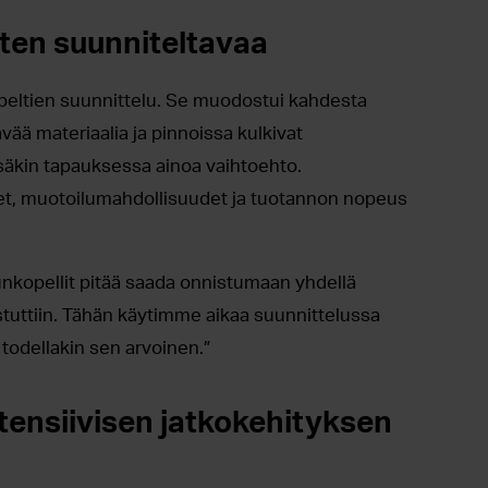
ten suunniteltavaa
opeltien suunnittelu. Se muodostui kahdesta
tävää materiaalia ja pinnoissa kulkivat
säkin tapauksessa ainoa vaihtoehto.
et, muotoilumahdollisuudet ja tuotannon nopeus
runkopellit pitää saada onnistumaan yhdellä
istuttiin. Tähän käytimme aikaa suunnittelussa
todellakin sen arvoinen.”
ntensiivisen jatkokehityksen