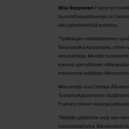
Miia Sepponen
Frameryn hankin
Suunnittelupalavereja on takan
aika jatkokehittää tuotetta.
”Työkalujen valmistaminen syväve
Seuraavaksi katsomme, miten v
simulointeja. Meidän tuotekehi
kanssa operatiiviset viikkopalave
menemme edelleen Meconetin 
Meconetin uusi tehdas Äänekos
Tuotantokapasiteetin lisääntymi
Framery Oneen kasvaa jatkuvas
”Meidän peltimme ovat sen verran
tuotantolaitteita. Äänekosken k