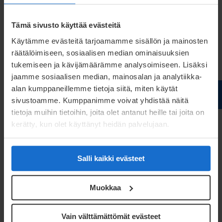
korab.durmishaj@meconet.net
+46 70 300 54 82
Tämä sivusto käyttää evästeitä
Käytämme evästeitä tarjoamamme sisällön ja mainosten
räätälöimiseen, sosiaalisen median ominaisuuksien
tukemiseen ja kävijämäärämme analysoimiseen. Lisäksi
jaamme sosiaalisen median, mainosalan ja analytiikka-
alan kumppaneillemme tietoja siitä, miten käytät
sivustoamme. Kumppanimme voivat yhdistää näitä
tietoja muihin tietoihin, joita olet antanut heille tai joita on
kerätty, kun olet käyttänyt heidän palvelujaan.
Salli kaikki evästeet
Ladda ner tips för servopressning
Muokkaa
Vad är servopressning? Vilka är fördelarna med
metoden? I den här guiden hittar du de bästa
Vain välttämättömät evästeet
tipsen från våra experter för bearbetning av