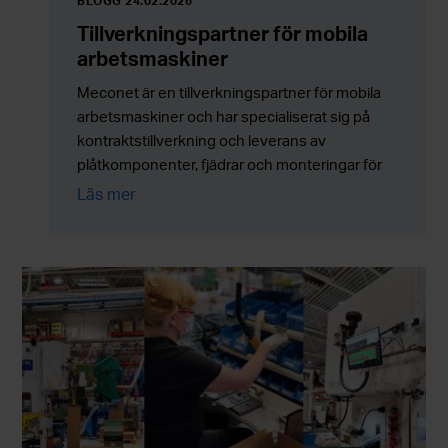
BLOGG 24.02.2026
Tillverkningspartner för mobila
arbetsmaskiner
Meconet är en tillverkningspartner för mobila
arbetsmaskiner och har specialiserat sig på
kontraktstillverkning och leverans av
plåtkomponenter, fjädrar och monteringar för
serietillverkning. Företaget levererar till kunder
Läs mer
över hela Europa.