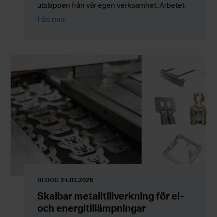
utsläppen från vår egen verksamhet. Arbetet
fortsätter nu med ökat fokus på nya lösningar,
Läs mer
energieffektivisering och utveckling av hela
processkedjan.
BLOGG 24.03.2026
Skalbar metalltillverkning för el-
och energitillämpningar