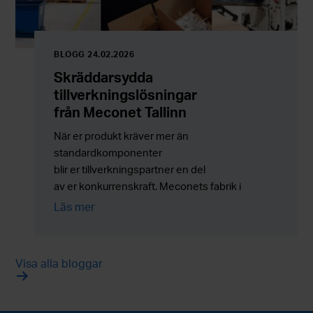
BLOGG 24.02.2026
Skräddarsydda
tillverkningslösningar
från Meconet Tallinn
När er produkt kräver mer än
standardkomponenter
blir er tillverkningspartner en del
av er konkurrenskraft. Meconets fabrik i
Tallinn erbjuder skräddarsydda
Läs mer
tillverkningslösningar, montering
och outsourcingtjänster som kombinerar
flexibilitet med tillförlitlig serieproduktion.
Visa alla bloggar