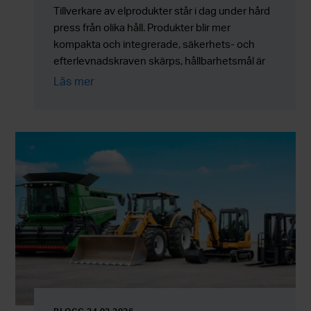
Tillverkare av elprodukter står i dag under hård
press från olika håll. Produkter blir mer
kompakta och integrerade, säkerhets- och
efterlevnadskraven skärps, hållbarhetsmål är
inte längre frivilliga, samtidigt som
Läs mer
tillverkningsvolymerna måste anpassas på ett
sätt utan att kostnaderna, risken eller
komplexiteten i leveranskedjan ökar.