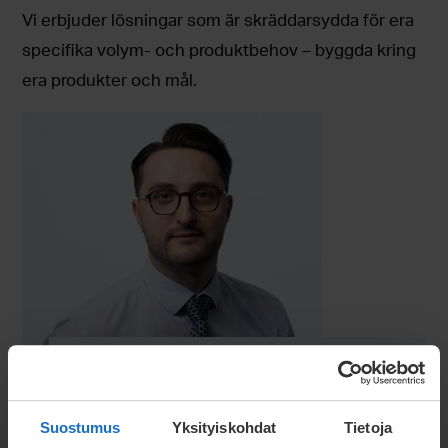
Vi erbjuder lösningar som är skräddarsydda för era
specifika volym- och produktbehov – byggda kring
era produkter och mål.
Korab Durmishaj
Suostumus
Yksityiskohdat
Tietoja
Account Manager