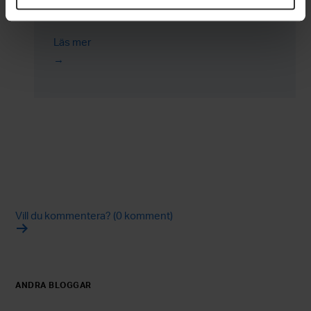
tunna plåtar med stansnings- och
servopressmetoder.
Läs mer
Vill du kommentera? (0 komment)
ANDRA BLOGGAR