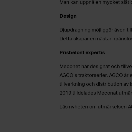
Man kan uppnå en mycket slät 
Design
Djupdragning möjliggör även ti
Detta skapar en nästan gränslös
Prisbelönt expertis
Meconet har designat och tillve
AGCO:s traktorserier. AGCO är e
tillverkning och distribution av
2019 tilldelades Meconat utmär
Läs nyheten om utmärkelsen AG