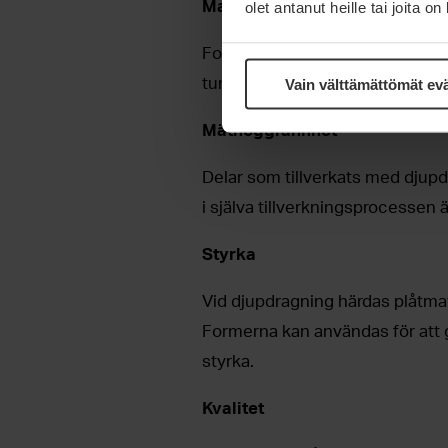
Materialbesparing
olet antanut heille tai joita o
Formerna stärker strukturen och
tunnare, vilket i sin tur minskar
Vain välttämättömät ev
Mätnoggrannhet
Delar som tillverkats med djup
i själva tillverkningsprocessen
Styrka
Vid djupdragning härdas plåtmat
Formerna kan användas för att 
styrka.
Kvalitet