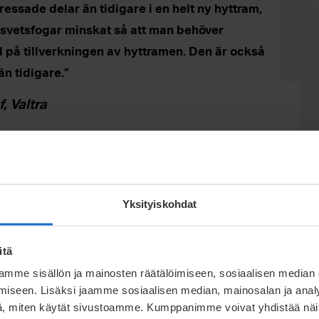
ressade delar än tidigare i en helt ny hyttram,
 svetsfogar minskat så att man behöver
 på tillverkningen av hyttramen. Den är också
n tidigare.”
, Valtra
econets
ik
Yksityiskohdat
signfasen och optimering av lösningar kan man
itä
nalitet och uppnå betydande besparingar i de
mme sisällön ja mainosten räätälöimiseen, sosiaalisen median
iseen. Lisäksi jaamme sosiaalisen median, mainosalan ja analy
, miten käytät sivustoamme. Kumppanimme voivat yhdistää näitä t