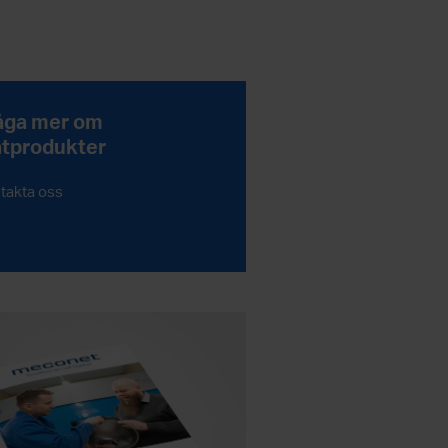
åga mer om
åtprodukter
takta oss