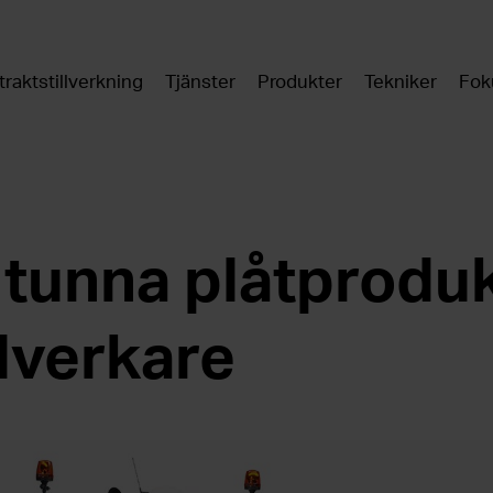
raktstillverkning
Tjänster
Produkter
Tekniker
Fok
unna plåtprodukt
lverkare