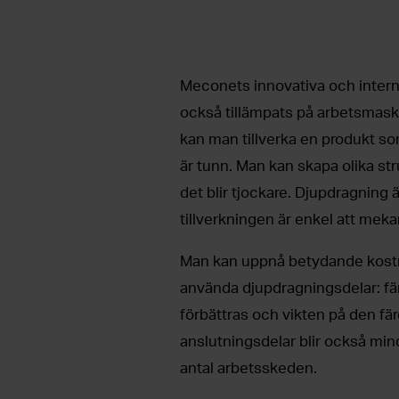
Meconets innovativa och interna
också tillämpats på arbetsmask
kan man tillverka en produkt som
är tunn. Man kan skapa olika st
det blir tjockare. Djupdragning 
tillverkningen är enkel att meka
Man kan uppnå betydande kostn
använda djupdragningsdelar: fä
förbättras och vikten på den fä
anslutningsdelar blir också mi
antal arbetsskeden.