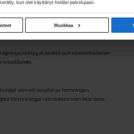
n kerätty, kun olet käyttänyt heidän palvelujaan.
 därför kan man göra materialet betydligt
 slutproduktens vikt.
ästeet
Muokkaa
dragningsverktyg är exakta och repeterbarheten
 är enastående.
erialet som ett resultat av formningen.
göra förstyvningar i produkten som ökar dess