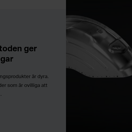
toden ger
ngar
ningsprodukter är dyra.
der som är ovilliga att
…