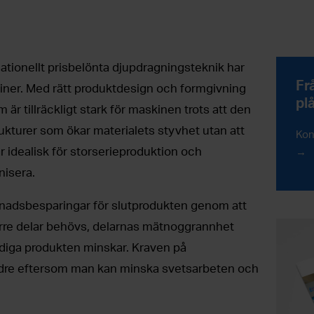
tionellt prisbelönta djupdragningsteknik har
Fr
iner. Med rätt produktdesign och formgivning
pl
 är tillräckligt stark för maskinen trots att den
rukturer som ökar materialets styvhet utan att
Kon
är idealisk för storserieproduktion och
nisera.
adsbesparingar för slutprodukten genom att
rre delar behövs, delarnas mätnoggrannhet
rdiga produkten minskar. Kraven på
ndre eftersom man kan minska svetsarbeten och