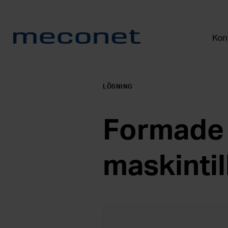
Kont
LÖSNING
Formade t
maskintil