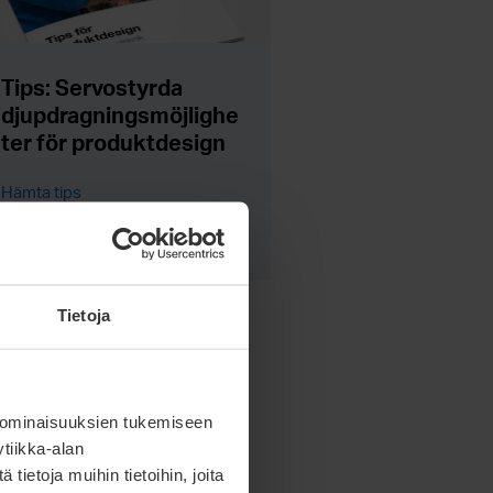
Tips: Servostyrda
djupdragningsmöjlighe
ter för produktdesign
Hämta tips
Tietoja
 ominaisuuksien tukemiseen
tiikka-alan
ietoja muihin tietoihin, joita