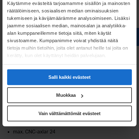
Käytämme evästeitä tarjoamamme sisällön ja mainosten
Kontakta oss
om du vill höra mer om våra allt mer
räätälöimiseen, sosiaalisen median ominaisuuksien
mångsidiga erbjudanden.
tukemiseen ja kävijämäärämme analysoimiseen. Lisäksi
jaamme sosiaalisen median, mainosalan ja analytiikka-
alan kumppaneillemme tietoja siitä, miten käytät
FMU-80: tekniska data i ett
sivustoamme. Kumppanimme voivat yhdistää näitä
nötskal
tietoja muihin tietoihin, joita olet antanut heille tai joita on
kerätty, kun olet käyttänyt heidän palvelujaan.
Tråddiameter enligt DIN-EN 10270: 2,8–8 mm
Matningshastighet max. 70 m/min
Salli kaikki evästeet
Tillbakaböjningsspelrum max. 320 mm
Slag, horisontellt bord (tillval) +/- 100 mm
Muokkaa
Slag, vertikalt bord +55 / -175 mm
Slag, slid 200 mm
Vain välttämättömät evästeet
Slag, axiellt bord (tillval) 350 mm
max. CNC-axlar 24