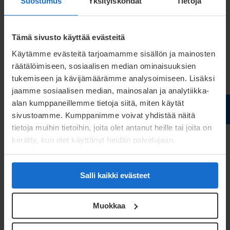
Suostumus
Yksityiskohdat
Tietoja
Tämä sivusto käyttää evästeitä
Käytämme evästeitä tarjoamamme sisällön ja mainosten
räätälöimiseen, sosiaalisen median ominaisuuksien
tukemiseen ja kävijämäärämme analysoimiseen. Lisäksi
jaamme sosiaalisen median, mainosalan ja analytiikka-
alan kumppaneillemme tietoja siitä, miten käytät
sivustoamme. Kumppanimme voivat yhdistää näitä
tietoja muihin tietoihin, joita olet antanut heille tai joita on
kerätty, kun olet käyttänyt heidän palvelujaan.
Antti Jokitalo
Salli kaikki evästeet
Tuotepäällikkö
Muokkaa
antti.jokitalo@meconet.net