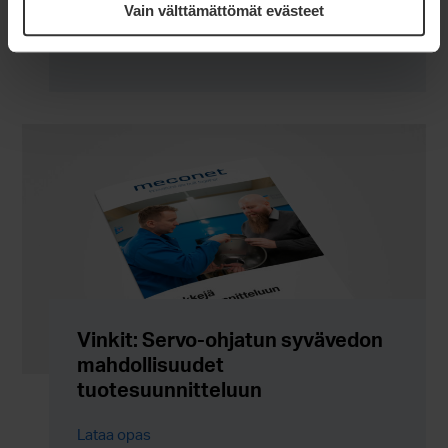
+358 50 577 8166
Vain välttämättömät evästeet
Vinkit: Servo-ohjatun syvävedon
mahdollisuudet
tuotesuunnitteluun
Lataa opas