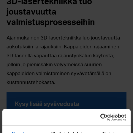
3D-lasertekniikka tuo
joustavuutta
valmistusprosesseihin
Ajanmukainen 3D-lasertekniikka luo joustavuutta
aukotuksiin ja rajauksiin. Kappaleiden rajaaminen
3D-laserilla vapauttaa rajaustyökalun käytöstä,
jolloin jo pienissäkin volyymeissä suurien
kappaleiden valmistaminen syvävetämällä on
kustannustehokasta.
Kysy lisää syvävedosta
Jätä tarjouspyyntö!