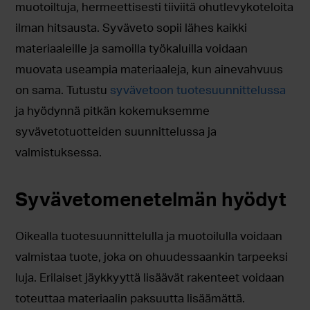
muotoiltuja, hermeettisesti tiiviitä ohutlevykoteloita
ilman hitsausta. Syväveto sopii lähes kaikki
materiaaleille ja samoilla työkaluilla voidaan
muovata useampia materiaaleja, kun ainevahvuus
on sama. Tutustu
syvävetoon tuotesuunnittelussa
ja hyödynnä pitkän kokemuksemme
syvävetotuotteiden suunnittelussa ja
valmistuksessa.
Syvävetomenetelmän hyödyt
Oikealla tuotesuunnittelulla ja muotoilulla voidaan
valmistaa tuote, joka on ohuudessaankin tarpeeksi
luja. Erilaiset jäykkyyttä lisäävät rakenteet voidaan
toteuttaa materiaalin paksuutta lisäämättä.