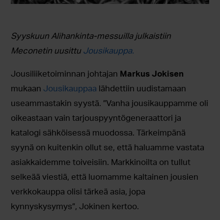
Syyskuun Alihankinta-messuilla julkaistiin
Meconetin uusittu
Jousikauppa.
Jousiliiketoiminnan johtajan
Markus Jokisen
mukaan
Jousikauppaa
lähdettiin uudistamaan
useammastakin syystä. ”Vanha jousikauppamme oli
oikeastaan vain tarjouspyyntögeneraattori ja
katalogi sähköisessä muodossa. Tärkeimpänä
syynä on kuitenkin ollut se, että haluamme vastata
asiakkaidemme toiveisiin. Markkinoilta on tullut
selkeää viestiä, että luomamme kaltainen jousien
verkkokauppa olisi tärkeä asia, jopa
kynnyskysymys”, Jokinen kertoo.