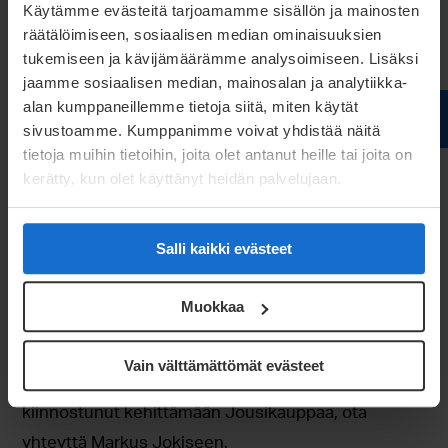
Käytämme evästeitä tarjoamamme sisällön ja mainosten
räätälöimiseen, sosiaalisen median ominaisuuksien
Tule mukaan kehittämään
tukemiseen ja kävijämäärämme analysoimiseen. Lisäksi
Jousikauppaa
jaamme sosiaalisen median, mainosalan ja analytiikka-
alan kumppaneillemme tietoja siitä, miten käytät
sivustoamme. Kumppanimme voivat yhdistää näitä
Jokinen kertoo tiiminsä kehittävän Jousikauppaa
tietoja muihin tietoihin, joita olet antanut heille tai joita on
jatkuvasti. Kehitysvaiheissa havaittuja asioita
kerätty, kun olet käyttänyt heidän palvelujaan.
lähdetään parhaillaan jatkokehittämään. Myös
Jousikaupan asiakkailta toivotaan palautetta ja
Salli kaikki evästeet
kehitysehdotuksia. ”Keräämme parhaillamme
koekäyttäjäjoukkoa testaamaan ja antamaan
Muokkaa
palautetta. Tiedostamme, ettei Jousikauppa ole
tällaisenaan valmis, ja haluamme tietää, mitä
Vain välttämättömät evästeet
ominaisuuksia käyttäjät arvostavat.” Mikäli olet
kiinnostunut kehittämään Jousikauppaa, ota
yhteyttä Markus Jokiseen.