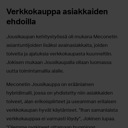
Verkkokauppa asiakkaiden
ehdoilla
Jousikaupan kehitystyössä oli mukana Meconetin
asiantuntijoiden lisäksi avainasiakkaita, joiden
toiveita ja ajatuksia verkkokaupasta kuunneltiin.
Jokisen mukaan Jousikaupalla ollaan luomassa
uutta toimintamallia alalle.
Meconetin Jousikauppa on eräänlainen
hybridimalli, jossa on yhdistetty niin asiakkaiden
toiveet, alan erikoispiirteet ja useamman erilaisen
verkkokaupan hyvät käytänteet. ”Ihan samanlaista
verkkokauppaa ei varmasti löydy”, Jokinen lupaa.
”Olemme pyrkineet ottamaan huomioon