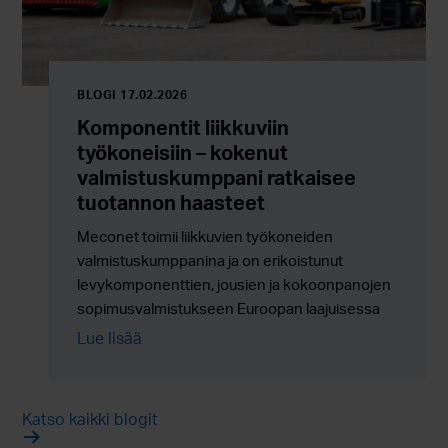
BLOGI 17.02.2026
Komponentit liikkuviin
työkoneisiin – kokenut
valmistuskumppani ratkaisee
tuotannon haasteet
Meconet toimii liikkuvien työkoneiden
valmistuskumppanina ja on erikoistunut
levykomponenttien, jousien ja kokoonpanojen
sopimusvalmistukseen Euroopan laajuisessa
sarjatuotannossa.
Lue lisää
Katso kaikki blogit