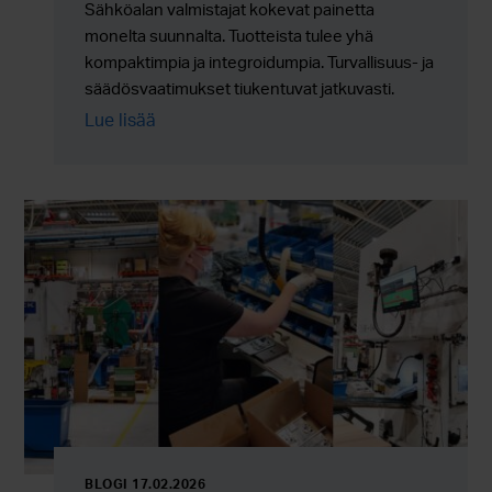
Sähköalan valmistajat kokevat painetta
monelta suunnalta. Tuotteista tulee yhä
kompaktimpia ja integroidumpia. Turvallisuus- ja
säädösvaatimukset tiukentuvat jatkuvasti.
Ympäristöön liittyvät kestävyystavoitteet eivät
Lue lisää
ole enää valinnaisia. Samanaikaisesti
tuotantomäärien tulee skaalautua luotettavasti
ilman lisäkustannuksia, riskejä tai toimitusketjun
monimutkaisuutta.
BLOGI 17.02.2026