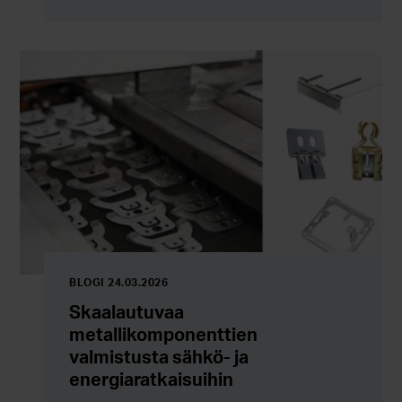
ratkaisujen, energiatehokkuuden ja koko
arvoketjun kehittämisen kautta.
BLOGI 24.03.2026
Skaalautuvaa
metallikomponenttien
valmistusta sähkö- ja
energiaratkaisuihin