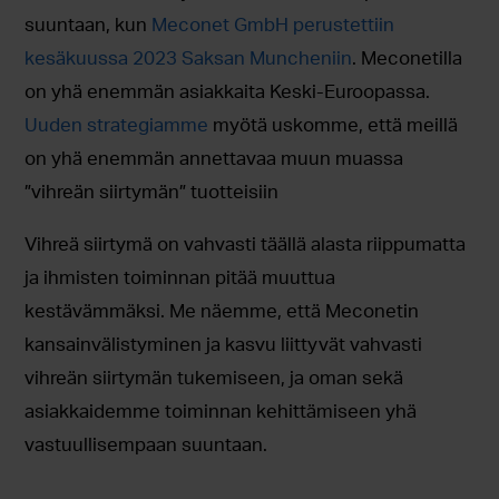
suuntaan, kun
Meconet GmbH perustettiin
kesäkuussa 2023 Saksan Muncheniin
. Meconetilla
on yhä enemmän asiakkaita Keski-Euroopassa.
Uuden strategiamme
myötä uskomme, että meillä
on yhä enemmän annettavaa muun muassa
”vihreän siirtymän” tuotteisiin
Vihreä siirtymä on vahvasti täällä alasta riippumatta
ja ihmisten toiminnan pitää muuttua
kestävämmäksi. Me näemme, että Meconetin
kansainvälistyminen ja kasvu liittyvät vahvasti
vihreän siirtymän tukemiseen, ja oman sekä
asiakkaidemme toiminnan kehittämiseen yhä
vastuullisempaan suuntaan.