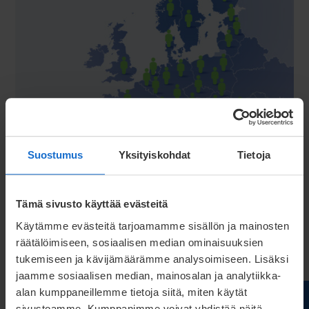
Suostumus
Yksityiskohdat
Tietoja
Tehtaan tarkkaa sijaintia vielä pohditaan ja myös
asiakkaillamme on nyt mahdollisuus vaikuttaa
päätökseen. Millaisia suunnitelmia Teillä on ja miten
Tämä sivusto käyttää evästeitä
voisimme olla Teille entistä paremmin avuksi?
Käytämme evästeitä tarjoamamme sisällön ja mainosten
räätälöimiseen, sosiaalisen median ominaisuuksien
Millaista teknologiaa ja lisäpalveluita kaipaisitte?
tukemiseen ja kävijämäärämme analysoimiseen. Lisäksi
Mikä olisi hyvä sijainti uudelle tehtaallemme?
jaamme sosiaalisen median, mainosalan ja analytiikka-
alan kumppaneillemme tietoja siitä, miten käytät
Me kannustamme asiakkaitamme ottamaan meidät
sivustoamme. Kumppanimme voivat yhdistää näitä