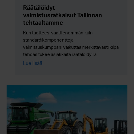
Räätälöidyt
valmistusratkaisut Tallinnan
tehtaaltamme
Kun tuotteesi vaatii enemmän kuin
standardikomponentteja,
valmistuskumppani vaikuttaa merkittävästi kilpailukyky
tehdas tukee asiakkaita räätälöidyillä
valmistusratkaisuilla, kokoonpanoilla ja
Lue lisää
ulkoistuspalveluilla, joissa joustavuus yhdistyy
luotettavaan sarjatuotantoon.