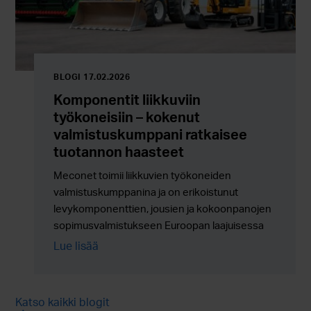
BLOGI 17.02.2026
Komponentit liikkuviin
työkoneisiin – kokenut
valmistuskumppani ratkaisee
tuotannon haasteet
Meconet toimii liikkuvien työkoneiden
valmistuskumppanina ja on erikoistunut
levykomponenttien, jousien ja kokoonpanojen
sopimusvalmistukseen Euroopan laajuisessa
sarjatuotannossa.
Lue lisää
Katso kaikki blogit