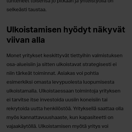
tunteneet toisensa jo pitkään ja yhteistyöllä on
selkeästi taustaa.
Ulkoistamisen hyödyt näkyvät
viivan alla
Monet yritykset keskittyvät tiettyihin valmistuksen
osa-alueisiin ja sitten ulkoistavat strategisesti ei
niin tärkeät toiminnat. Asiakas voi pohtia
esimerkiksi omasta levypuolesta luopumisesta
ulkoistamalla. Ulkoistaessaan toimintoja yrityksen
ei tarvitse itse investoida uusiin koneisiin tai
rekrytoida uutta henkilöstöä. Yrityksellä saattaa olla
myös kannattavuushaaste, kun kapasiteetti on
vajaakäytöllä. Ulkoistamisen myötä yritys voi