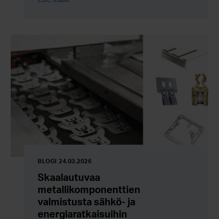
ratkaisujen, energiatehokkuuden ja koko
arvoketjun kehittämisen kautta.
BLOGI 24.03.2026
Skaalautuvaa
metallikomponenttien
valmistusta sähkö- ja
energiaratkaisuihin