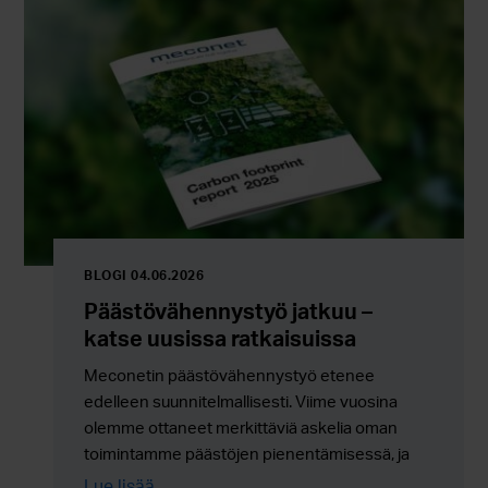
BLOGI 04.06.2026
Päästövähennystyö jatkuu –
katse uusissa ratkaisuissa
Meconetin päästövähennystyö etenee
edelleen suunnitelmallisesti. Viime vuosina
olemme ottaneet merkittäviä askelia oman
toimintamme päästöjen pienentämisessä, ja
työ jatkuu nyt entistä enemmän uusien
Lue lisää