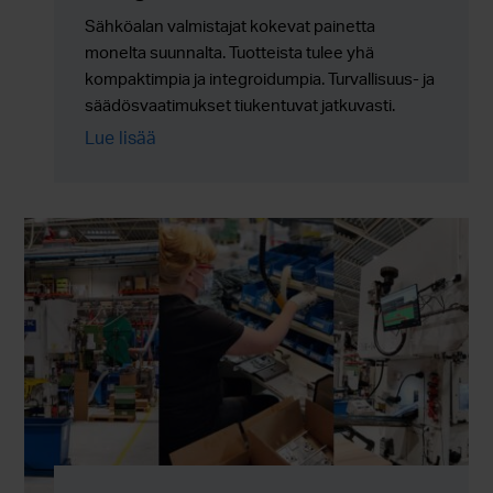
Sähköalan valmistajat kokevat painetta
monelta suunnalta. Tuotteista tulee yhä
kompaktimpia ja integroidumpia. Turvallisuus- ja
säädösvaatimukset tiukentuvat jatkuvasti.
Ympäristöön liittyvät kestävyystavoitteet eivät
Lue lisää
ole enää valinnaisia. Samanaikaisesti
tuotantomäärien tulee skaalautua luotettavasti
ilman lisäkustannuksia, riskejä tai toimitusketjun
monimutkaisuutta.