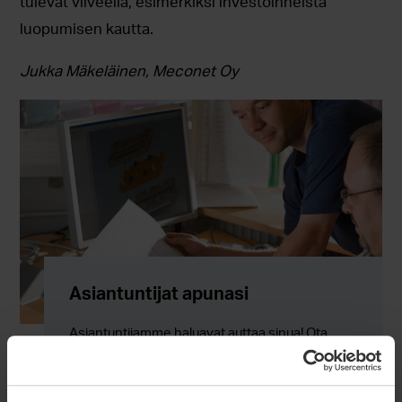
tulevat viiveellä, esimerkiksi investoinneista
luopumisen kautta.
Jukka Mäkeläinen, Meconet Oy
Asiantuntijat apunasi
Asiantuntijamme haluavat auttaa sinua! Ota
meihin yhteyttä!
Lue lisää