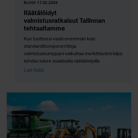
BLOGI 17.02.2026
Räätälöidyt
valmistusratkaisut Tallinnan
tehtaaltamme
Kun tuotteesi vaatii enemmän kuin
standardikomponentteja,
valmistuskumppani vaikuttaa merkittävästi kilpailukyky
tehdas tukee asiakkaita räätälöidyillä
valmistusratkaisuilla, kokoonpanoilla ja
Lue lisää
ulkoistuspalveluilla, joissa joustavuus yhdistyy
luotettavaan sarjatuotantoon.