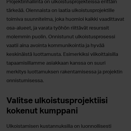
Projektinhallinta on ulkoistusprojekteissa erittäin
tärkeää. Olennaista on laatia ulkoistusprojektille
toimiva suunnitelma, joka huomioi kaikki vaadittavat
osa-alueet, ja varata työhön riittävät resurssit
molemmin puolin. Onnistunut ulkoistusprosessi
vaatii aina avointa kommunikointia ja hyvää
keskinäistä luottamusta. Esimerkiksi viikoittaisilla
tapaamisillamme asiakkaan kanssa on suuri
merkitys luottamuksen rakentamisessa ja projektin
onnistumisessa.
Valitse ulkoistusprojektiisi
kokenut kumppani
Ulkoistamisen kustannuksilla on luonnollisesti