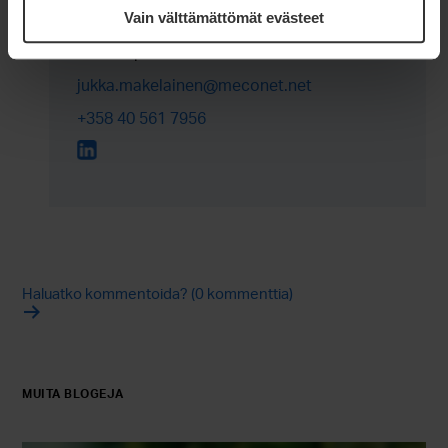
Jukka Mäkeläinen
Vain välttämättömät evästeet
Asiakaspäällikkö
jukka.makelainen@meconet.net
+358 40 561 7956
Haluatko kommentoida? (0 kommenttia)
MUITA BLOGEJA