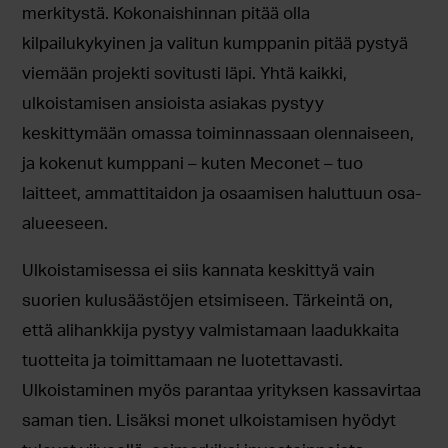
merkitystä. Kokonaishinnan pitää olla
kilpailukykyinen ja valitun kumppanin pitää pystyä
viemään projekti sovitusti läpi. Yhtä kaikki,
ulkoistamisen ansioista asiakas pystyy
keskittymään omassa toiminnassaan olennaiseen,
ja kokenut kumppani – kuten Meconet – tuo
laitteet, ammattitaidon ja osaamisen haluttuun osa-
alueeseen.
Ulkoistamisessa ei siis kannata keskittyä vain
suorien kulusäästöjen etsimiseen. Tärkeintä on,
että alihankkija pystyy valmistamaan laadukkaita
tuotteita ja toimittamaan ne luotettavasti.
Ulkoistaminen myös parantaa yrityksen kassavirtaa
saman tien. Lisäksi monet ulkoistamisen hyödyt