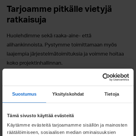
Tarjoamme pitkälle vietyjä
ratkaisuja
Huolehdimme sekä raaka-aine- että
alihankinnoista. Pystymme toimittamaan myös
laajempia järjestelmätoimituksia ja voimme hoitaa
koko projektinhallinnan.
Suostumus
Yksityiskohdat
Tietoja
Tämä sivusto käyttää evästeitä
Käytämme evästeitä tarjoamamme sisällön ja mainosten
räätälöimiseen, sosiaalisen median ominaisuuksien