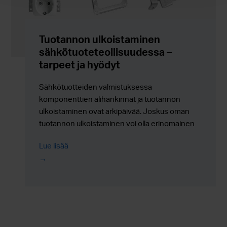
Tuotannon ulkoistaminen
sähkötuoteteollisuudessa –
tarpeet ja hyödyt
Sähkötuotteiden valmistuksessa
komponenttien alihankinnat ja tuotannon
ulkoistaminen ovat arkipäivää. Joskus oman
tuotannon ulkoistaminen voi olla erinomainen
vaihtoehto, sillä se voi taata sähkötuotteiden ja
Lue lisää
komponenttien kriittisen kilpailukyvyn alati
muuttuvassa markkinassa.