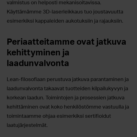
valmistus on helposti mekanisoitavissa.
Käyttämämme 3D-laserleikkaus tuo joustavuutta
esimerkiksi kappaleiden aukotuksiin ja rajauksiin.
Periaatteitamme ovat jatkuva
kehittyminen ja
laadunvalvonta
Lean-filosofiaan perustuva jatkuva parantaminen ja
laadunvalvonta takaavat tuotteiden kilpailukyvyn ja
korkean laadun. Toimintojen ja prosessien jatkuva
kehittäminen ovat koko henkilöstömme vastuulla ja
toimintaamme ohjaa esimerkiksi sertifioidut
laatujärjestelmät.