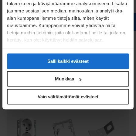
Asiantuntijat apunasi
tukemiseen ja kävijämäärämme analysoimiseen. Lisäksi
jaamme sosiaalisen median, mainosalan ja analytiikka-
Asiantuntijamme haluavat auttaa sinua! Ota
alan kumppaneillemme tietoja siitä, miten käytät
meihin yhteyttä!
sivustoamme. Kumppanimme voivat yhdistää näitä
tietoja muihin tietoihin, joita olet antanut heille tai joita on
Lue lisää
kerätty, kun olet käyttänyt heidän palvelujaan.
Salli kaikki evästeet
Muokkaa
Vain välttämättömät evästeet