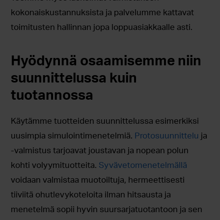
kokonaiskustannuksista ja palvelumme kattavat
toimitusten hallinnan jopa loppuasiakkaalle asti.
Hyödynnä osaamisemme niin
suunnittelussa kuin
tuotannossa
Käytämme tuotteiden suunnittelussa esimerkiksi
uusimpia simulointimenetelmiä.
Protosuunnittelu
ja
-valmistus tarjoavat joustavan ja nopean polun
kohti volyymituotteita.
Syvävetomenetelmällä
voidaan valmistaa muotoiltuja, hermeettisesti
tiiviitä ohutlevykoteloita ilman hitsausta ja
menetelmä sopii hyvin suursarjatuotantoon ja sen