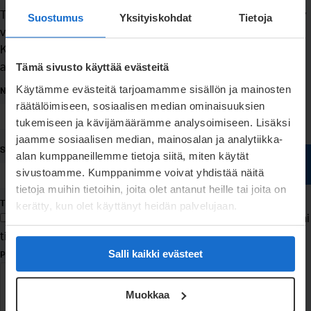
Tietosi tallentuvat markkinointirekisteriimme ja Meconet Oy
Suostumus
Yksityiskohdat
Tietoja
voi lähestyä sinua asiantuntijamateriaalilla tulevaisuudessa.
Käsittelemme tietojasi luottamuksellisesti sekä tietosuoja-
asetuksen mukaisesti. Lue lisää
tietosuojaselosteestamme
.
Tämä sivusto käyttää evästeitä
Käytämme evästeitä tarjoamamme sisällön ja mainosten
NIMI
räätälöimiseen, sosiaalisen median ominaisuuksien
tukemiseen ja kävijämäärämme analysoimiseen. Lisäksi
jaamme sosiaalisen median, mainosalan ja analytiikka-
SÄHKÖPOSTI
*
alan kumppaneillemme tietoja siitä, miten käytät
sivustoamme. Kumppanimme voivat yhdistää näitä
tietoja muihin tietoihin, joita olet antanut heille tai joita on
TIETOJENKÄSITTELY
kerätty, kun olet käyttänyt heidän palvelujaan.
Suostun siihen, että Meconet saa käsitellä henkilötietojani
tietosuojaselosteen mukaisesti.
Salli kaikki evästeet
PLEASE VERIFY YOUR REQUEST
*
Muokkaa