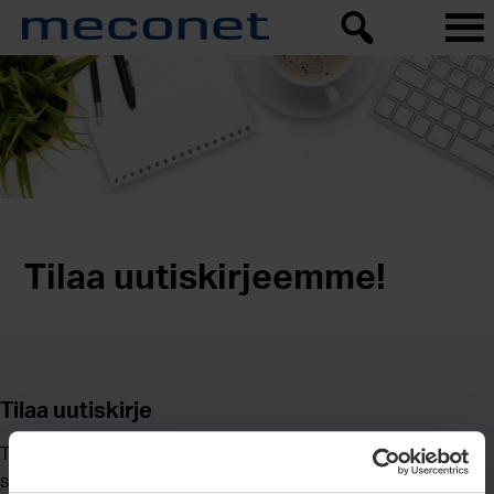
Tilaa uutiskirjeemme!
Tilaa uutiskirje
Tilaamalla uutiskirjeen saat tuoreimmat kuulumisemme
suoraan sähköpostiisi!