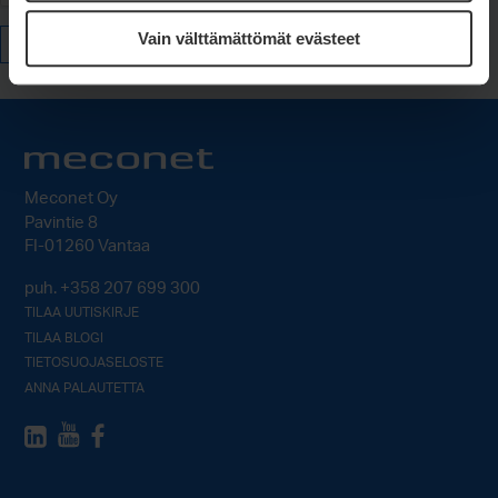
Vain välttämättömät evästeet
Lähetä
Meconet Oy
Pavintie 8
FI-01260 Vantaa
puh.
+358 207 699 300
TILAA UUTISKIRJE
TILAA BLOGI
TIETOSUOJASELOSTE
ANNA PALAUTETTA