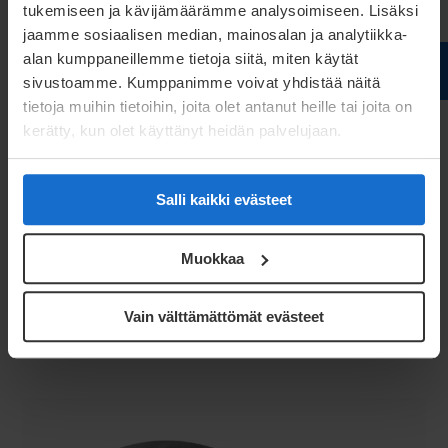
tukemiseen ja kävijämäärämme analysoimiseen. Lisäksi
jaamme sosiaalisen median, mainosalan ja analytiikka-
alan kumppaneillemme tietoja siitä, miten käytät
sivustoamme. Kumppanimme voivat yhdistää näitä
tietoja muihin tietoihin, joita olet antanut heille tai joita on
kerätty, kun olet käyttänyt heidän palvelujaan.
Salli kaikki evästeet
Puristintuotteet
Muokkaa
Lue lisää
Vain välttämättömät evästeet