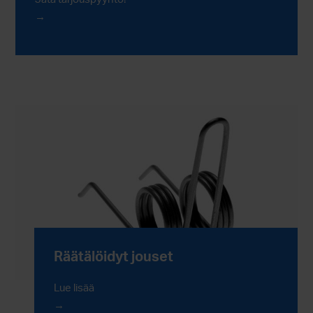
Räätälöidyt jouset
Lue lisää