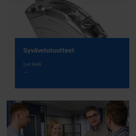
Syvävetotuotteet
Lue lisää