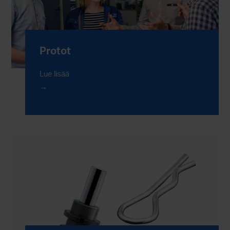
Protot
Lue lisää