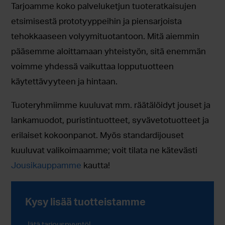
Tarjoamme koko palveluketjun tuoteratkaisujen
etsimisestä prototyyppeihin ja piensarjoista
tehokkaaseen volyymituotantoon. Mitä aiemmin
pääsemme aloittamaan yhteistyön, sitä enemmän
voimme yhdessä vaikuttaa lopputuotteen
käytettävyyteen ja hintaan.
Tuoteryhmiimme kuuluvat mm. räätälöidyt jouset ja
lankamuodot, puristintuotteet, syvävetotuotteet ja
erilaiset kokoonpanot. Myös standardijouset
kuuluvat valikoimaamme; voit tilata ne kätevästi
Jousikauppamme
kautta!
Kysy lisää tuotteistamme
Jätä tarjouspyyntö!