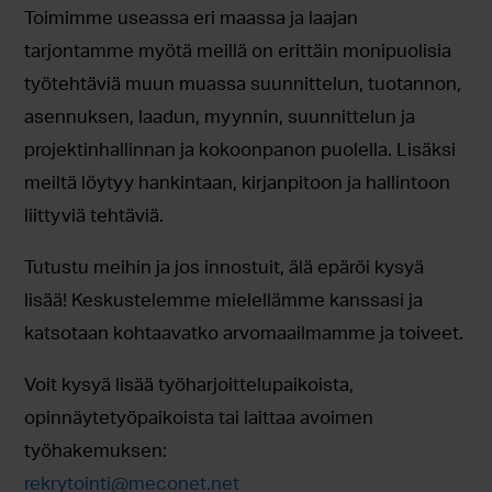
Toimimme useassa eri maassa ja laajan
tarjontamme myötä meillä on erittäin monipuolisia
työtehtäviä muun muassa suunnittelun, tuotannon,
asennuksen, laadun, myynnin, suunnittelun ja
projektinhallinnan ja kokoonpanon puolella. Lisäksi
meiltä löytyy hankintaan, kirjanpitoon ja hallintoon
liittyviä tehtäviä.
Tutustu meihin ja jos innostuit, älä epäröi kysyä
lisää! Keskustelemme mielellämme kanssasi ja
katsotaan kohtaavatko arvomaailmamme ja toiveet.
Voit kysyä lisää työharjoittelupaikoista,
opinnäytetyöpaikoista tai laittaa avoimen
työhakemuksen:
rekrytointi@meconet.net