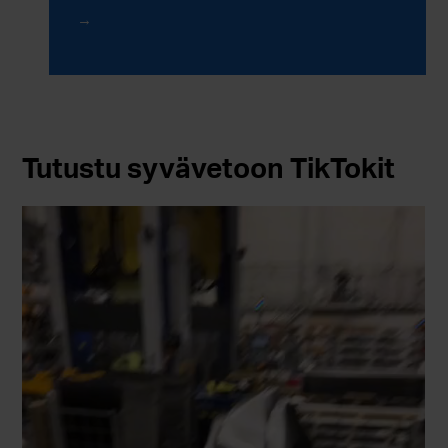
CO2-päästöihinsä vähähiilisen teräksen avulla.
Tutustu syvävetoon TikTokit