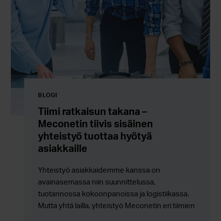
BLOGI
Tiimi ratkaisun takana –
Meconetin tiivis sisäinen
yhteistyö tuottaa hyötyä
asiakkaille
Yhteistyö asiakkaidemme kanssa on
avainasemassa niin suunnittelussa,
tuotannossa kokoonpanoissa ja logistiikassa.
Mutta yhtä lailla, yhteistyö Meconetin eri tiimien
välillä näkyy asiakkaille sulavampina,