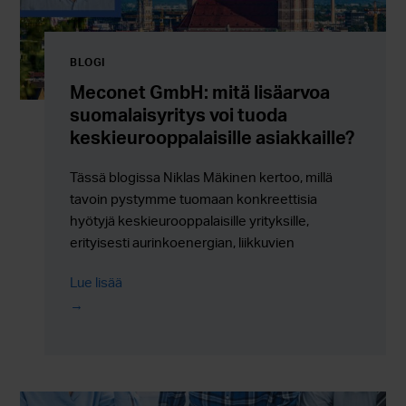
BLOGI
Meconet GmbH: mitä lisäarvoa
suomalaisyritys voi tuoda
keskieurooppalaisille asiakkaille?
Tässä blogissa Niklas Mäkinen kertoo, millä
tavoin pystymme tuomaan konkreettisia
hyötyjä keskieurooppalaisille yrityksille,
erityisesti aurinkoenergian, liikkuvien
työkoneiden ja meriliikenteen sähköistymisen
Lue lisää
aloilla.