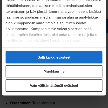
räätälöimiseen, sosiaalisen median ominaisuuksien
tukemiseen ja kävijämäärämme analysoimiseen. Lisäksi
jaamme sosiaalisen median, mainosalan ja analytiikka-
Historia ja arvot
alan kumppaneillemme tietoja siitä, miten käytät
sivustoamme. Kumppanimme voivat yhdistää näitä
Me uskomme tulevaisuuteen
tietoja muihin tietoihin, joita olet antanut heille tai joita on
kerätty, kun olet käyttänyt heidän palvelujaan.
Meconet on pitkäikäinen perheyhtiö, jolla on
tarjottavana yli 100 vuoden ammattitaito ja
kokemus. Reagoimme asiakkaiden tarpeisiin
Salli kaikki evästeet
nopeasti ja teemme työtämme pitkäjänteisesti.
Investoimme suunnitelmallisesti henkilöstön
Muokkaa
osaamiseen ja uuteen teknologiaan.
Vain välttämättömät evästeet
Henkilöstömme toimintaa ohjaavat seuraavat
arvot
Osaaminen:
Teknologista