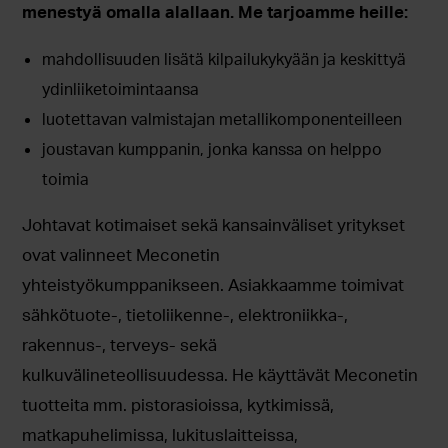
menestyä omalla alallaan. Me tarjoamme heille:
mahdollisuuden lisätä kilpailukykyään ja keskittyä
ydinliiketoimintaansa
luotettavan valmistajan metallikomponenteilleen
joustavan kumppanin, jonka kanssa on helppo
toimia
Johtavat kotimaiset sekä kansainväliset yritykset
ovat valinneet Meconetin
yhteistyökumppanikseen. Asiakkaamme toimivat
sähkötuote-, tietoliikenne-, elektroniikka-,
rakennus-, terveys- sekä
kulkuvälineteollisuudessa. He käyttävät Meconetin
tuotteita mm. pistorasioissa, kytkimissä,
matkapuhelimissa, lukituslaitteissa,