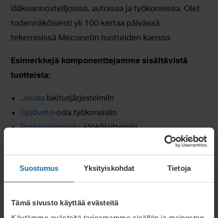
lääkeannostelijoissa, autoissa ja työkoneissa. Olet
todennäköisesti yli 100 kertaa päivässä
tekemisissä Meconetin tuotteiden kanssa.
Esimerkkejä komponenttejamme sisältävistä
tuotteista:
Jousia
lukitusjärjestelmiin
Syväveto
-osia työkoneisiin
Puristustuotteita
sähkölaitteisiin
Suostumus
Yksityiskohdat
Tietoja
Tämä sivusto käyttää evästeitä
Käytämme evästeitä tarjoamamme sisällön ja mainosten