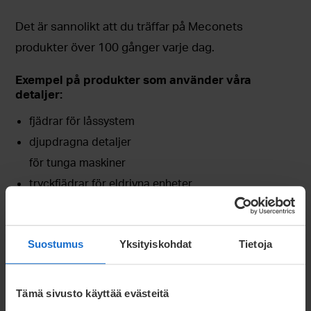
Det är sannolikt att du träffar på Meconets
produkter över 100 gånger varje dag.
Exempel på produkter som använder våra
detaljer:
fjädrar för låssystem
djupdragna detaljer
för tunga maskiner
tryckfjädrar för eldrivna enheter
Suostumus
Yksityiskohdat
Tietoja
Tämä sivusto käyttää evästeitä