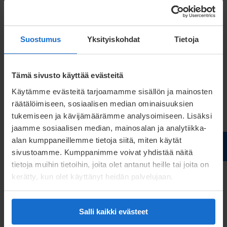
Meconet broschyr
Suostumus
Yksityiskohdat
Tietoja
Ladda ner broschyr
Tämä sivusto käyttää evästeitä
Käytämme evästeitä tarjoamamme sisällön ja mainosten
räätälöimiseen, sosiaalisen median ominaisuuksien
tukemiseen ja kävijämäärämme analysoimiseen. Lisäksi
jaamme sosiaalisen median, mainosalan ja analytiikka-
alan kumppaneillemme tietoja siitä, miten käytät
sivustoamme. Kumppanimme voivat yhdistää näitä
tietoja muihin tietoihin, joita olet antanut heille tai joita on
kerätty, kun olet käyttänyt heidän palvelujaan.
Salli kaikki evästeet
Avantopool – Samarbete är ett