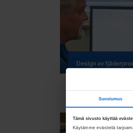
Design av fjäderpro
Läs mer
Suostumus
Tämä sivusto käyttää eväste
Käytämme evästeitä tarjoama