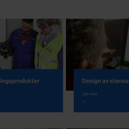
ningsprodukter
Design av stansa
Läs mer