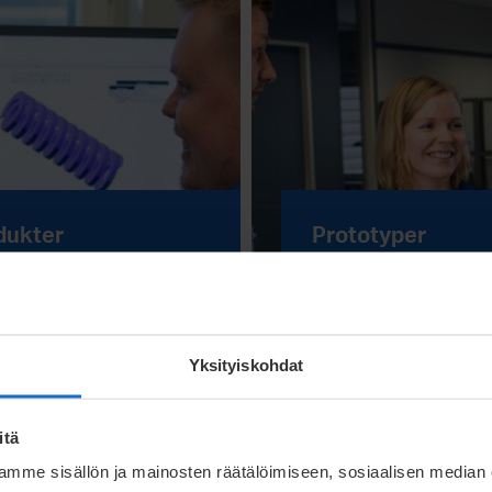
dukter
Prototyper
Läs mer
Yksityiskohdat
itä
mme sisällön ja mainosten räätälöimiseen, sosiaalisen median