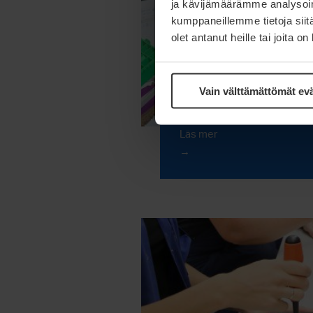
ja kävijämäärämme analysoim
kumppaneillemme tietoja siitä
olet antanut heille tai joita o
Vain välttämättömät ev
Simulering och ber
Läs mer