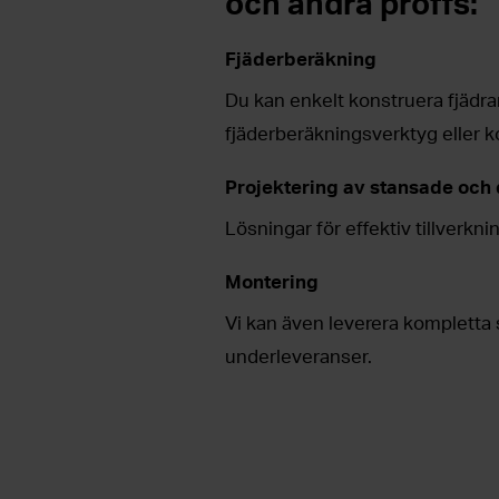
och andra proffs:
Fjäderberäkning
Du kan enkelt konstruera fjädr
fjäderberäkningsverktyg eller k
Projektering av stansade och
Lösningar för effektiv tillverkni
Montering
Vi kan även leverera kompletta
underleveranser.