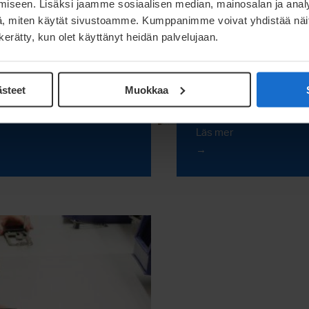
iseen. Lisäksi jaamme sosiaalisen median, mainosalan ja analy
, miten käytät sivustoamme. Kumppanimme voivat yhdistää näitä t
n kerätty, kun olet käyttänyt heidän palvelujaan.
ästeet
Muokkaa
edningsanalys
Vertygdesign
Läs mer