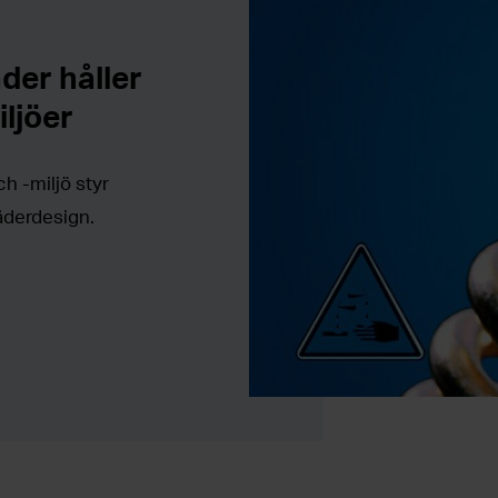
der håller
ljöer
 -miljö styr
jäderdesign.