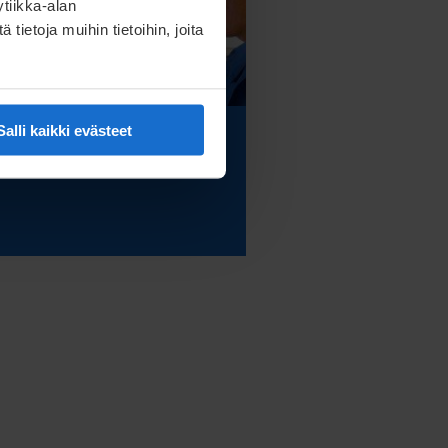
tiikka-alan
ietoja muihin tietoihin, joita
Salli kaikki evästeet