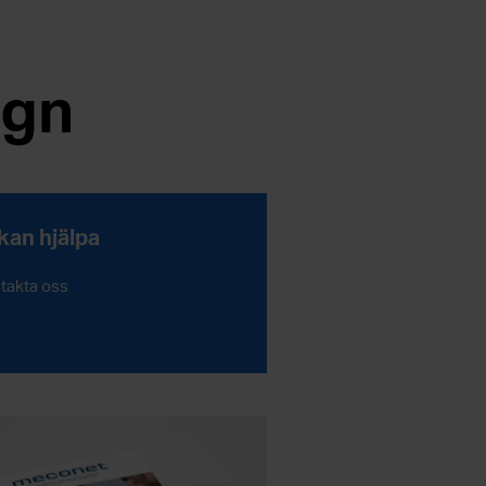
ign
 kan hjälpa
takta oss