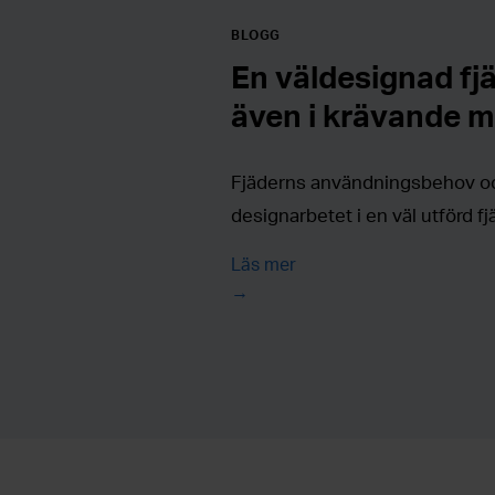
BLOGG
En väldesignad fjä
även i krävande mi
Fjäderns användningsbehov och
designarbetet i en väl utförd f
Läs mer