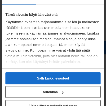
Tämä sivusto käyttää evästeitä
Käytämme evästeitä tarjoamamme sisällön ja mainosten
räätälöimiseen, sosiaalisen median ominaisuuksien
tukemiseen ja kävijämäärämme analysoimiseen. Lisäksi
jaamme sosiaalisen median, mainosalan ja analytiikka-
alan kumppaneillemme tietoja siitä, miten käytät
sivustoamme. Kumppanimme voivat yhdistää näitä
tietoja muihin tietoihin, joita olet antanut heille tai joita on
Werkzeugkonstruktion
kerätty, kun olet käyttänyt heidän palvelujaan.
Lesen Sie mehr
Salli kaikki evästeet
Muokkaa
Vain välttämättömät evästeet