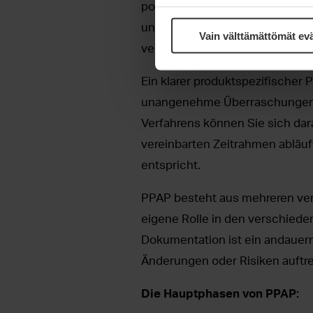
potenziellen Risiken verstehen,
und wenn Risiken auftreten, k
Vain välttämättömät ev
verhindern und kontrollieren.
Ein klarer produktspezifischer
unangenehme Überraschungen m
Verfahrens können Sie sich dar
vereinbarten Zeitrahmen abläu
entspricht.
PPAP besteht aus mehreren ver
eigene Rolle in den verschied
Dokumentation ist ein andauernde
Änderungen oder Risiken auftre
Die Hauptphasen von PPAP: