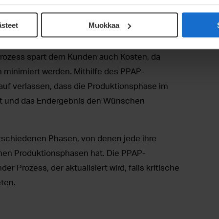
 die mit der Produktion verbunden sind. Falls
önnen wir diese mit dem PPAP-Verfahren
ästeet
Muokkaa
 Prozess spart dem Kunden auch Kosten, da
inimiert werden. Mithilfe des PPAP-
auf verlassen, dass die Produktionsphase im
ft und das Endergebnis den Wünschen
schiedenen Phasen, von denen jede ihre
enen Produktionsphasen hat. Die PPAP-
r Prozess, der aktualisiert wird, falls kritische
ten.