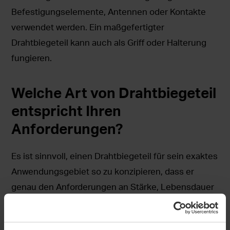
Befestigungselemente, Antennen oder Kontakte
verwendet werden. Ein maßgefertigter
Drahtbiegeteil kann auch als Griff oder Halterung
fungieren.
Welche Art von Drahtbiegeteil
entspricht Ihren
Anforderungen?
Es ist sinnvoll, einen Drahtbiegeteil für sein exaktes
Anwendungsgebiet so zu konzipieren, dass er
genau den Anforderungen an Stärke, Lebensdauer
und Einbau entspricht. Mit unseren modernen
Drahtautomaten können wir äußerst komplexe