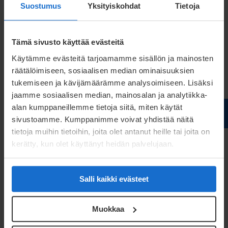
zweidimensionale oder dreidimensionale
Suostumus
Yksityiskohdat
Tietoja
Drahtkomponenten herstellen.
Tämä sivusto käyttää evästeitä
Materialien und
Käytämme evästeitä tarjoamamme sisällön ja mainosten
Nachbehandlungen für
räätälöimiseen, sosiaalisen median ominaisuuksien
tukemiseen ja kävijämäärämme analysoimiseen. Lisäksi
Drahtbiegeteile
jaamme sosiaalisen median, mainosalan ja analytiikka-
alan kumppaneillemme tietoja siitä, miten käytät
Wir fertigen Drahtbiegeteile aus Federdrähten mit ø
sivustoamme. Kumppanimme voivat yhdistää näitä
0,1-8,0 mm. Die Materialoptionen umfassen
tietoja muihin tietoihin, joita olet antanut heille tai joita on
kerätty, kun olet käyttänyt heidän palvelujaan.
gewöhnlichen Federstahl (z. B. EN 10270-1 SM),
rostfreien Federstahl (z. B. EN 10270-3-1.4310),
ölgehärteten Federstahl, verzinkten Federstahl
Salli kaikki evästeet
oder säurebeständigen Federstahl sowie
Sonderqualitäten, wie z. B. Inconel, Nimonic und
Muokkaa
Titan.