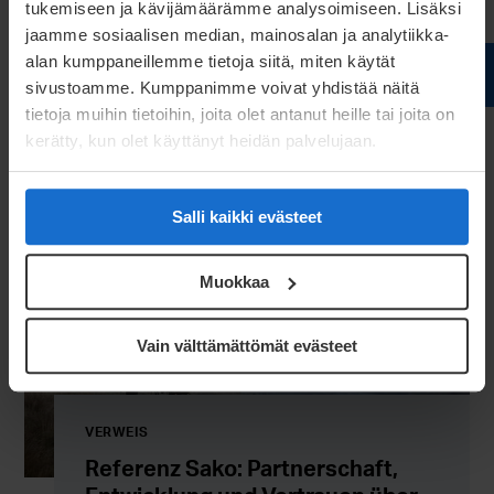
tukemiseen ja kävijämäärämme analysoimiseen. Lisäksi
vorzuschlagen, die echten Mehrwert bieten: höhere
jaamme sosiaalisen median, mainosalan ja analytiikka-
alan kumppaneillemme tietoja siitä, miten käytät
Zuverlässigkeit, einfachere Montage und optimierte
sivustoamme. Kumppanimme voivat yhdistää näitä
Gesamtkosten.
tietoja muihin tietoihin, joita olet antanut heille tai joita on
kerätty, kun olet käyttänyt heidän palvelujaan.
Kontaktieren Sie uns
Salli kaikki evästeet
Muokkaa
Vain välttämättömät evästeet
VERWEIS
Referenz Sako: Partnerschaft,