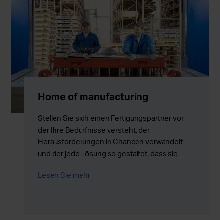
Home of manufacturing
Stellen Sie sich einen Fertigungspartner vor,
der Ihre Bedürfnisse versteht, der
Herausforderungen in Chancen verwandelt
und der jede Lösung so gestaltet, dass sie
Ihren individuellen Anforderungen entspricht.
Lesen Sie mehr
Bei Meconet wird diese Vision Wirklichkeit. Wir
sind hier, um die Fertigung intelligenter,
effizienter und wirklich nachhaltig zu machen –
damit Sie sich auf das Wesentliche