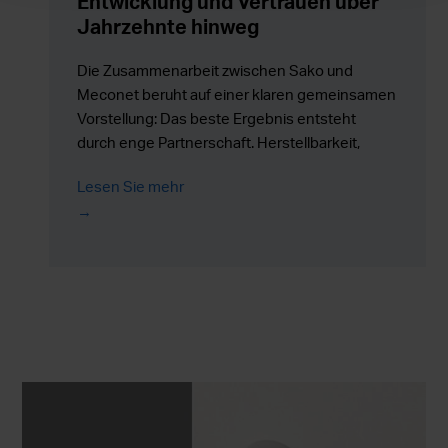
Entwicklung und Vertrauen über
Jahrzehnte hinweg
Die Zusammenarbeit zwischen Sako und
Meconet beruht auf einer klaren gemeinsamen
Vorstellung: Das beste Ergebnis entsteht
durch enge Partnerschaft. Herstellbarkeit,
Qualität und schnelle Produktentwicklung
Lesen Sie mehr
gehen dabei Hand in Hand. Meconet ist für
Sako nicht nur ein Lieferant, sondern ein
Planungs- und Produktionspartner, der bereits
ab den ersten Entwicklungsphasen echten
Mehrwert schafft.