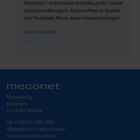
Kilometer – entscheidend ist das große Ganze:
Lieferzuverlässigkeit, Kosteneffizienz, Qualität
und Flexibilität. Wenn diese Voraussetzungen
erfüllt sind, kann die geografische Entfernung
Lesen Sie mehr
sogar zu einem Wettbewerbsvorteil werden –
statt zu einem Hindernis.
Meconet Oy
Pavintie 8
FI-01260 Vantaa
tel.
+358 207 699 300
ABONNIEREN SIE UNSEREN BLOG
DATENSCHUTZERKLÄRUNG