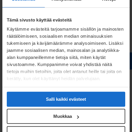
montering och förbättrad totalkostnad.
Tämä sivusto käyttää evästeitä
Kontakta oss
Käytämme evästeitä tarjoamamme sisällön ja mainosten
räätälöimiseen, sosiaalisen median ominaisuuksien
tukemiseen ja kävijämäärämme analysoimiseen. Lisäksi
jaamme sosiaalisen median, mainosalan ja analytiikka-
alan kumppaneillemme tietoja siitä, miten käytät
sivustoamme. Kumppanimme voivat yhdistää näitä
tietoja muihin tietoihin, joita olet antanut heille tai joita on
kerätty, kun olet käyttänyt heidän palvelujaan.
REFERENS
Salli kaikki evästeet
Case Sako: partnerskap,
utveckling och förtroende i
Muokkaa
årtionden
Samarbetet mellan Sako och Meconet bygger