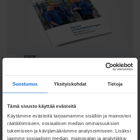
GUIDE
Ladda ner tips för servopressning
Vad är servopressning? Vilka är fördelarna med
Suostumus
Yksityiskohdat
Tietoja
metoden? I den här guiden hittar du de bästa
tipsen från våra experter för bearbetning av
tunna plåtar med stansnings- och
Tämä sivusto käyttää evästeitä
servopressmetoder.
Läs mer
Käytämme evästeitä tarjoamamme sisällön ja mainosten
räätälöimiseen, sosiaalisen median ominaisuuksien
tukemiseen ja kävijämäärämme analysoimiseen. Lisäksi
jaamme sosiaalisen median, mainosalan ja analytiikka-