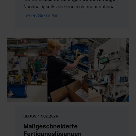
Nachhaltigkeitsziele sind nicht mehr optional.
Gleichzeitig müssen die Produktionsmengen
Lesen Sie mehr
zuverlässig skaliert werden, ohne Kosten,
Risiken oder die Komplexität in der Lieferkette
zu erhöhen.
BLOGS 17.02.2026
Maßgeschneiderte
Fertigungslösungen