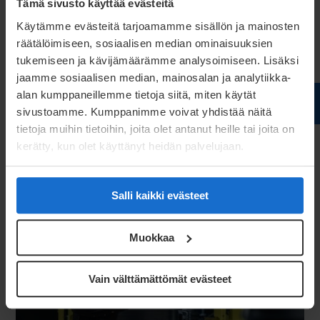
Tämä sivusto käyttää evästeitä
Käytämme evästeitä tarjoamamme sisällön ja mainosten
BLOGS 17.02.2026
räätälöimiseen, sosiaalisen median ominaisuuksien
Fertigungspartner für mobile
tukemiseen ja kävijämäärämme analysoimiseen. Lisäksi
Arbeitsmaschinen
jaamme sosiaalisen median, mainosalan ja analytiikka-
Meconet ist ein Fertigungspartner für mobile
alan kumppaneillemme tietoja siitä, miten käytät
Arbeitsmaschinen, der sich auf die
sivustoamme. Kumppanimme voivat yhdistää näitä
Auftragsfertigung von Blechkomponenten,
tietoja muihin tietoihin, joita olet antanut heille tai joita on
Federn und Baugruppen für die
kerätty, kun olet käyttänyt heidän palvelujaan.
Serienproduktion in ganz Europa spezialisiert
Lesen Sie mehr
hat.
Salli kaikki evästeet
Muokkaa
Vain välttämättömät evästeet