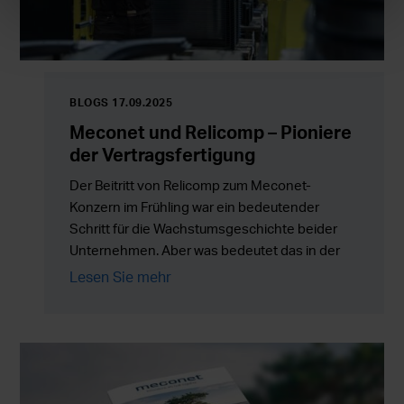
BLOGS 17.09.2025
Meconet und Relicomp – Pioniere
der Vertragsfertigung
Der Beitritt von Relicomp zum Meconet-
Konzern im Frühling war ein bedeutender
Schritt für die Wachstumsgeschichte beider
Unternehmen. Aber was bedeutet das in der
Praxis? Die Antwort ist einfach: Relicomp
Lesen Sie mehr
steigert Meconets Fähigkeit, Blechprodukte zu
fertigen, noch weiter – bis hin zu kompletten
Baugruppen.