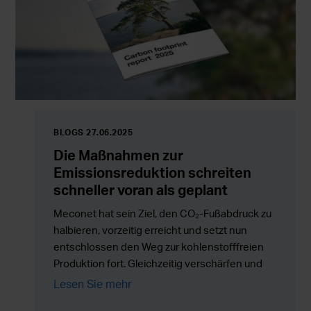
BLOGS 27.06.2025
Die Maßnahmen zur
Emissionsreduktion schreiten
schneller voran als geplant
Meconet hat sein Ziel, den CO₂-Fußabdruck zu
halbieren, vorzeitig erreicht und setzt nun
entschlossen den Weg zur kohlenstofffreien
Produktion fort. Gleichzeitig verschärfen und
konkretisieren sich die
Lesen Sie mehr
Nachhaltigkeitsanforderungen – sowohl für