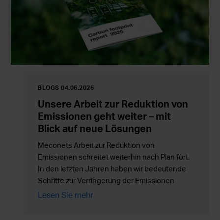
BLOGS 04.06.2026
Unsere Arbeit zur Reduktion von
Emissionen geht weiter – mit
Blick auf neue Lösungen
Meconets Arbeit zur Reduktion von
Emissionen schreitet weiterhin nach Plan fort.
In den letzten Jahren haben wir bedeutende
Schritte zur Verringerung der Emissionen
unserer eigenen Tätigkeit unternommen und
Lesen Sie mehr
die Arbeit schreitet nun mehr denn je voran,
indem wir neue Lösungen, die Energieeffizienz