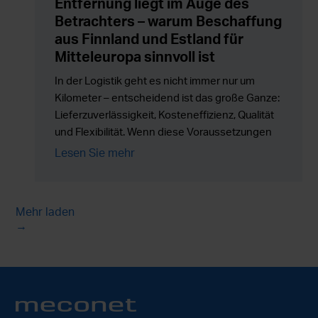
Entfernung liegt im Auge des
Betrachters – warum Beschaffung
aus Finnland und Estland für
Mitteleuropa sinnvoll ist
In der Logistik geht es nicht immer nur um
Kilometer – entscheidend ist das große Ganze:
Lieferzuverlässigkeit, Kosteneffizienz, Qualität
und Flexibilität. Wenn diese Voraussetzungen
erfüllt sind, kann die geografische Entfernung
Lesen Sie mehr
sogar zu einem Wettbewerbsvorteil werden –
statt zu einem Hindernis.
Mehr laden