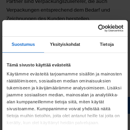
Partner sind Verpackungszulieferer, die auch
Verpackungen entsprechend dem Bedarf und
Zeichnungen des Kunden herstellen.
Liefersicherheit durch
Suostumus
Yksityiskohdat
Tietoja
Lagerdienstleistung
In vielen Fällen kann ein Pufferbestand von
Tämä sivusto käyttää evästeitä
Produkten am Produktionsort gerechtfertigt sein.
Käytämme evästeitä tarjoamamme sisällön ja mainosten
Zum Beispiel dann, wenn die Nachfrage nach den
räätälöimiseen, sosiaalisen median ominaisuuksien
tukemiseen ja kävijämäärämme analysoimiseen. Lisäksi
Produkten stark schwankt. Wir bieten verschiedene
jaamme sosiaalisen median, mainosalan ja analytiikka-
Möglichkeiten zur Lagerung von Produkten.
alan kumppaneillemme tietoja siitä, miten käytät
Gemeinsam bewerten wir Lagerbedarf,
sivustoamme. Kumppanimme voivat yhdistää näitä
Möglichkeiten und Risiken. Mit der Größe des
tietoja muihin tietoihin, joita olet antanut heille tai joita on
kerätty, kun olet käyttänyt heidän palvelujaan.
Pufferbestands streben wir danach, das optimale