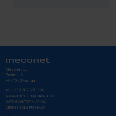
diese Erstausrüster zum Tiefziehen
zuverlässiger Blechteile benötigen.
Meconet Oy
Pavintie 8
FI-01260 Vantaa
tel.
+358 207 699 300
ABONNIEREN SIE UNSEREN BLOG
DATENSCHUTZERKLÄRUNG
GEBEN SIE UNS FEEDBACK