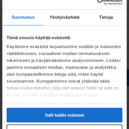
Wir können helfen
Suostumus
Yksityiskohdat
Tietoja
Tämä sivusto käyttää evästeitä
Käytämme evästeitä tarjoamamme sisällön ja mainosten
Meconets Planungsunterstützung
räätälöimiseen, sosiaalisen median ominaisuuksien
für Nachhaltigkeit
tukemiseen ja kävijämäärämme analysoimiseen. Lisäksi
jaamme sosiaalisen median, mainosalan ja analytiikka-
Lesen Sie mehr
alan kumppaneillemme tietoja siitä, miten käytät
sivustoamme. Kumppanimme voivat yhdistää näitä
tietoja muihin tietoihin, joita olet antanut heille tai joita on
kerätty, kun olet käyttänyt heidän palvelujaan.
Salli kaikki evästeet