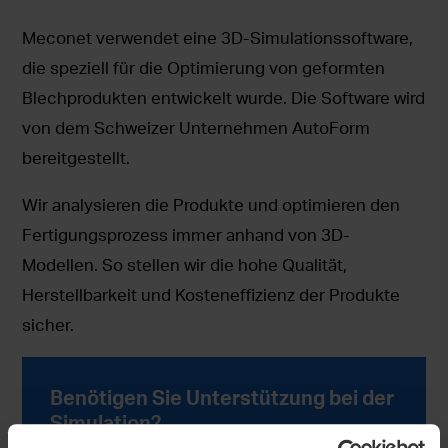
Meconet verwendet eine 3D-Simulationssoftware,
die speziell für die Optimierung von geformten
Blechprodukten entwickelt wurde. Die Software wird
von dem Schweizer Unternehmen AutoForm
bereitgestellt.
Wir analysieren die Produkte und optimieren den
Fertigungsprozess immer anhand von 3D-
Modellen. So stellen wir die hohe Qualität,
Herstellbarkeit und Kosteneffizienz der Produkte
sicher.
Benötigen Sie Unterstützung bei der
Simulation?