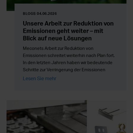
BLOGS 04.06.2026
Unsere Arbeit zur Reduktion von
Emissionen geht weiter – mit
Blick auf neue Lösungen
Meconets Arbeit zur Reduktion von
Emissionen schreitet weiterhin nach Plan fort.
In den letzten Jahren haben wir bedeutende
Schritte zur Verringerung der Emissionen
unserer eigenen Tätigkeit unternommen und
Lesen Sie mehr
die Arbeit schreitet nun mehr denn je voran,
indem wir neue Lösungen, die Energieeffizienz
und die gesamte Wertschöpfungskette
entwickeln.