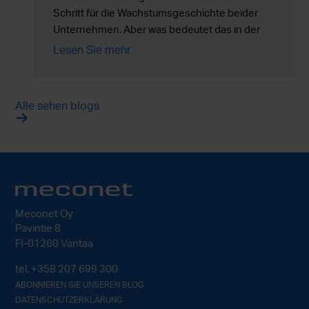
Schritt für die Wachstumsgeschichte beider
Unternehmen. Aber was bedeutet das in der
Praxis? Die Antwort ist einfach: Relicomp
Lesen Sie mehr
steigert Meconets Fähigkeit, Blechprodukte zu
fertigen, noch weiter – bis hin zu kompletten
Baugruppen.
Alle sehen blogs
Meconet Oy
Pavintie 8
FI-01260 Vantaa
tel.
+358 207 699 300
ABONNIEREN SIE UNSEREN BLOG
DATENSCHUTZERKLÄRUNG