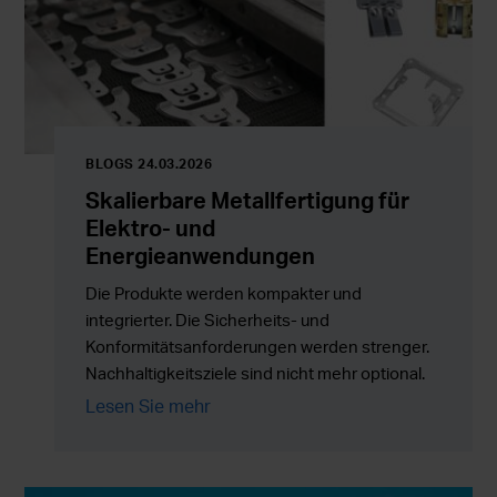
BLOGS 24.03.2026
Skalierbare Metallfertigung für
Elektro- und
Energieanwendungen
Die Produkte werden kompakter und
integrierter. Die Sicherheits- und
Konformitätsanforderungen werden strenger.
Nachhaltigkeitsziele sind nicht mehr optional.
Gleichzeitig müssen die Produktionsmengen
Lesen Sie mehr
zuverlässig skaliert werden, ohne Kosten,
Risiken oder die Komplexität in der Lieferkette
zu erhöhen.