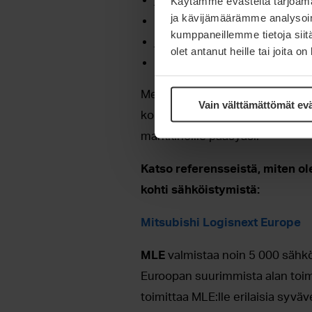
Käytämme evästeitä tarjoama
ja kävijämäärämme analysoim
sähkökomponentit
kumppaneillemme tietoja siitä
jousitusratkaisut
olet antanut heille tai joita o
tärinänvaimennusratkaisut
Meillä on teknologiat ja osaamin
Vain välttämättömät ev
komponentteja, jotka parantavat
markkinoille pääsyäsi.
Katso referensseistä, miten 
kohti sähköistymistä:
Mitsubishi Logisnext Europe
MLE
valmistaa noin 5 000 sähkö
Euroopan suurimmista alan toi
toimittaa MLE:lle erilaisia syv