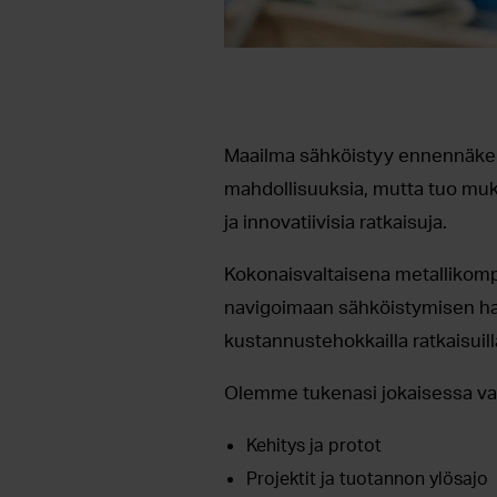
Maailma sähköistyy ennennäkem
mahdollisuuksia, mutta tuo muka
ja innovatiivisia ratkaisuja.
Kokonaisvaltaisena metallikom
navigoimaan sähköistymisen haaste
kustannustehokkailla ratkaisuill
Olemme tukenasi jokaisessa va
Kehitys ja protot
Projektit ja tuotannon ylösajo