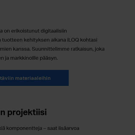
 on erikoistunut digitaalisiin
n tuotteen kehityksen aikana iLOQ kohtasi
oimien kanssa. Suunnittelimme ratkaisun, joka
n ja markkinoille pääsyn.
äviin materiaaleihin
 projektiisi
iä komponentteja – saat lisäarvoa