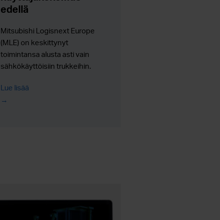
edellä
Mitsubishi Logisnext Europe
(MLE) on keskittynyt
toimintansa alusta asti vain
sähkökäyttöisiin trukkeihin.
Päätös osoittautui
Lue lisää
onnistuneeksi, sillä trukkialan
teknologia on siirtymässä
kokonaan sähköiseen
suuntaan.