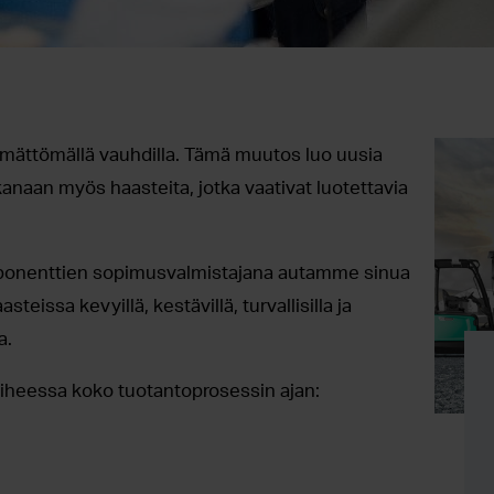
ättömällä vauhdilla. Tämä muutos luo uusia
naan myös haasteita, jotka vaativat luotettavia
ponenttien sopimusvalmistajana autamme sinua
issa kevyillä, kestävillä, turvallisilla ja
a.
iheessa koko tuotantoprosessin ajan: