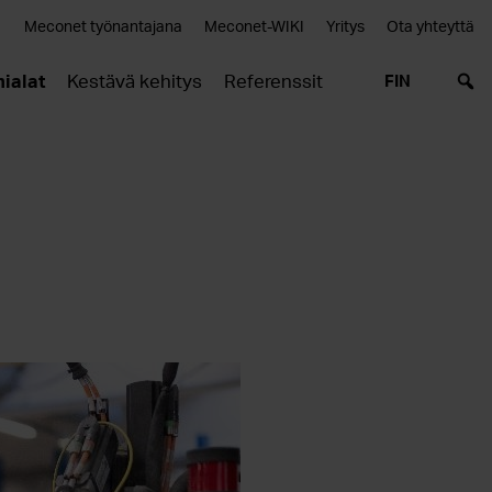
Meconet työnantajana
Meconet-WIKI
Yritys
Ota yhteyttä
ialat
Kestävä kehitys
Referenssit
FIN