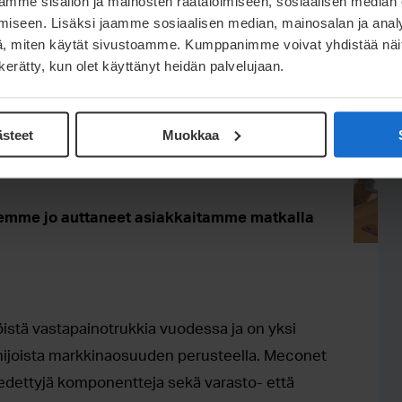
mme sisällön ja mainosten räätälöimiseen, sosiaalisen median
iseen. Lisäksi jaamme sosiaalisen median, mainosalan ja analy
, miten käytät sivustoamme. Kumppanimme voivat yhdistää näitä t
n kerätty, kun olet käyttänyt heidän palvelujaan.
en toimittaa korkealaatuisia, optimoituja
ästeet
Muokkaa
 tuotteidesi suorituskykyä ja nopeuttavat
olemme jo auttaneet asiakkaitamme matkalla
istä vastapainotrukkia vuodessa ja on yksi
mijoista markkinaosuuden perusteella. Meconet
ävedettyjä komponentteja sekä varasto- että