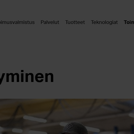
imusvalmistus
Palvelut
Tuotteet
Teknologiat
Toim
yminen