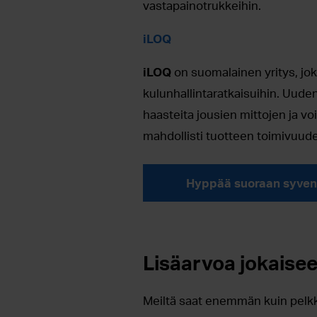
vastapainotrukkeihin.
iLOQ
iLOQ
on suomalainen yritys, joka
kulunhallintaratkaisuihin. Uude
haasteita jousien mittojen ja v
mahdollisti tuotteen toimivuude
Hyppää suoraan syvent
Lisäarvoa jokaiseen
Meiltä saat enemmän kuin pelkk