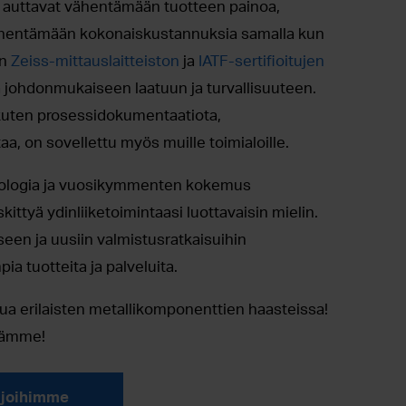
e auttavat vähentämään tuotteen painoa,
ienentämään kokonaiskustannuksia samalla kun
an
Zeiss-mittauslaitteiston
ja
IATF-sertifioitujen
a johdonmukaiseen laatuun ja turvallisuuteen.
 kuten prosessidokumentaatiota,
aa, on sovellettu myös muille toimialoille.
knologia ja vuosikymmenten kokemus
kittyä ydinliiketoimintaasi luottavaisin mielin.
een ja uusiin valmistusratkaisuihin
a tuotteita ja palveluita.
a erilaisten metallikomponenttien haasteissa!
lämme!
ijoihimme