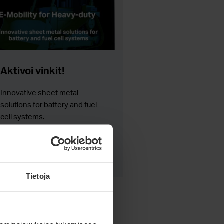
Aktivoi vinkit!
Innovative sheet metal
solutions for battery and fuel
cell systems.
Lue lisää
Tietoja