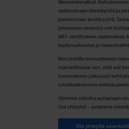
liiketoiminnallesi. Ratkaisumm
optimoimaan tilankäyttöä ja p
parannetaan kestävyyttä. Tark
prosessien ansiosta voit luotta
IATF-sertifioinnin vaatimuksia,
laadunvalvontaa ja riskienhallint
Meconetilla innovatiivinen te
mahdollistavat sen, että voit kes
Investoimme jatkuvasti kehityks
toimittaaksemme entistä parempi
Olemme valmiita auttamaan sinu
Ota yhteyttä – autamme mielel
Ota yhteyttä asiantunt