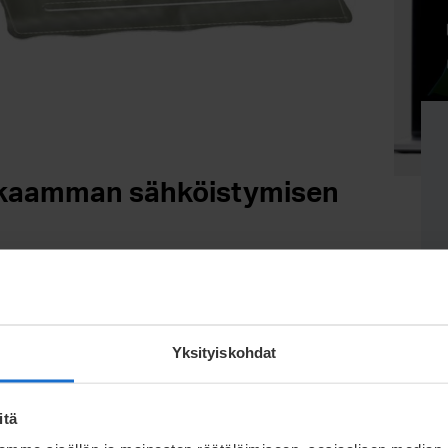
kkaamman sähköistymisen
tää sähköistymisen vaikutukset eri toimialoilla.
Yksityiskohdat
entit
itä