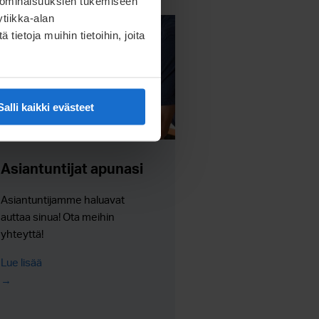
 ominaisuuksien tukemiseen
tiikka-alan
ietoja muihin tietoihin, joita
Salli kaikki evästeet
Asiantuntijat apunasi
Asiantuntijamme haluavat
auttaa sinua! Ota meihin
yhteyttä!
Lue lisää