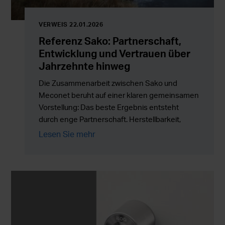
VERWEIS 22.01.2026
Referenz Sako: Partnerschaft,
Entwicklung und Vertrauen über
Jahrzehnte hinweg
Die Zusammenarbeit zwischen Sako und
Meconet beruht auf einer klaren gemeinsamen
Vorstellung: Das beste Ergebnis entsteht
durch enge Partnerschaft. Herstellbarkeit,
Qualität und schnelle Produktentwicklung
Lesen Sie mehr
gehen dabei Hand in Hand. Meconet ist für
Sako nicht nur ein Lieferant, sondern ein
Planungs- und Produktionspartner, der bereits
ab den ersten Entwicklungsphasen echten
Mehrwert schafft.