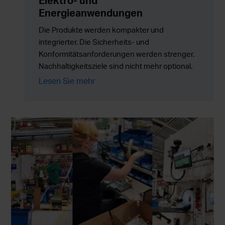
Elektro- und
Energieanwendungen
Die Produkte werden kompakter und
integrierter. Die Sicherheits- und
Konformitätsanforderungen werden strenger.
Nachhaltigkeitsziele sind nicht mehr optional.
Gleichzeitig müssen die Produktionsmengen
Lesen Sie mehr
zuverlässig skaliert werden, ohne Kosten,
Risiken oder die Komplexität in der Lieferkette
zu erhöhen.