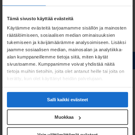
Unsere Arbeit basiert auf
Tämä sivusto käyttää evästeitä
Werten
Käytämme evästeitä tarjoamamme sisällön ja mainosten
räätälöimiseen, sosiaalisen median ominaisuuksien
Unsere Werte sind auch in diesem Projekt sichtbar:
tukemiseen ja kävijämäärämme analysoimiseen. Lisäksi
Kompetenz, verantwortungsvolle Einstellung und
jaamme sosiaalisen median, mainosalan ja analytiikka-
kontinuierliche Verbesserung. Durch die Nutzung
alan kumppaneillemme tietoja siitä, miten käytät
sivustoamme. Kumppanimme voivat yhdistää näitä
unseres technologischen Know-hows schaffen wir
tietoja muihin tietoihin, joita olet antanut heille tai joita on
Mehrwert für unsere Kunden und bleiben an der
kerätty, kun olet käyttänyt heidän palvelujaan.
Spitze der Entwicklung. Wir handeln
verantwortungsvoll, was bedeutet, dass jeder bei
Salli kaikki evästeet
Meconet für das Erreichen unserer gemeinsamen
Ziele verantwortlich ist. Kontinuierliche
Muokkaa
Verbesserung ermöglicht es, unsere
Wettbewerbsfähigkeit zu verbessern, die
Vain välttämättömät evästeet