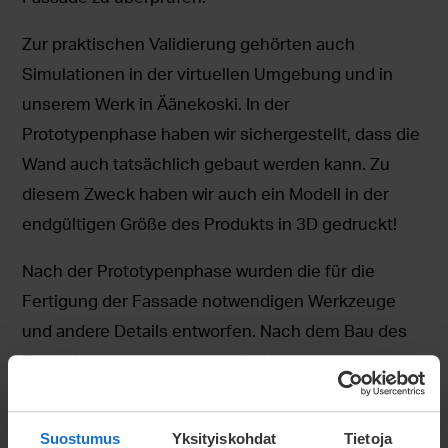
Zur praktischen Validierung gehörten auch
Simulationen in der virtuellen Umgebung und in
unserem Werk in Äänekoski. In der
Prototypenphase haben wir sichergestellt, dass die
Wand auch tatsächlich gebaut werden kann. Zu
diesem Zweck haben wir auch ein Modell in der
endgültigen Größe des Produkts in 3D gedruckt!
Nach der Prototypenphase wurden die für die
Fertigung der Fassade notwendigen Werkzeuge
und andere Details entworfen. Nach dem Bau des
Tiefziehwerkzeugs kann es für die
Massenproduktion der Fassadenelemente
verwendet werden.
Suostumus
Yksityiskohdat
Tietoja