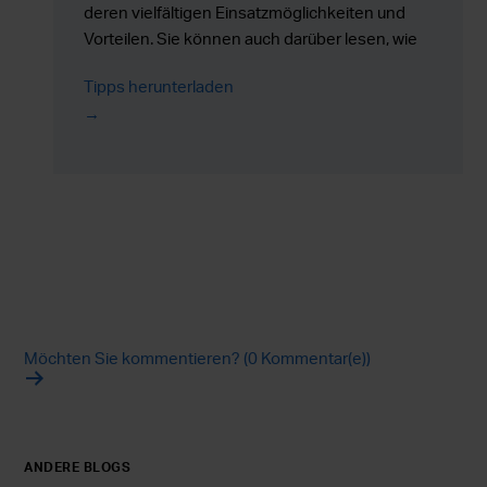
deren vielfältigen Einsatzmöglichkeiten und
Vorteilen. Sie können auch darüber lesen, wie
Valtra bei der Herstellung seines neuen und
Tipps herunterladen
fortschrittlichen Traktors der N-Serie das
Tiefziehen genutzt hat.
Möchten Sie kommentieren? (0 Kommentar(e))
ANDERE BLOGS