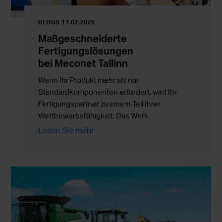
BLOGS 17.02.2026
Maßgeschneiderte
Fertigungslösungen
bei Meconet Tallinn
Wenn Ihr Produkt mehr als nur
Standardkomponenten erfordert, wird Ihr
Fertigungspartner zu einem Teil Ihrer
Wettbewerbsfähigkeit. Das Werk
von Meconet in Tallinn unterstützt Kunden
Lesen Sie mehr
mit maßgeschneiderten Fertigungslösungen,
Baugruppen und Outsourcing-
Dienstleistungen, die Flexibilität mit
zuverlässiger Serienproduktion kombinieren.