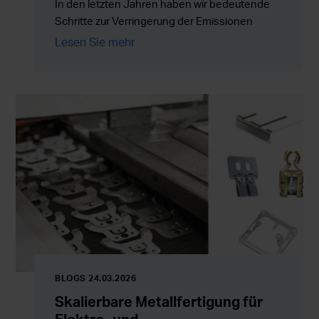
In den letzten Jahren haben wir bedeutende
Schritte zur Verringerung der Emissionen
unserer eigenen Tätigkeit unternommen und
Lesen Sie mehr
die Arbeit schreitet nun mehr denn je voran,
indem wir neue Lösungen, die Energieeffizienz
und die gesamte Wertschöpfungskette
entwickeln.
BLOGS 24.03.2026
Skalierbare Metallfertigung für