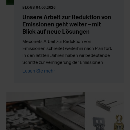
BLOGS 04.06.2026
Unsere Arbeit zur Reduktion von
Emissionen geht weiter – mit
Blick auf neue Lösungen
Meconets Arbeit zur Reduktion von
Emissionen schreitet weiterhin nach Plan fort.
In den letzten Jahren haben wir bedeutende
Schritte zur Verringerung der Emissionen
unserer eigenen Tätigkeit unternommen und
Lesen Sie mehr
die Arbeit schreitet nun mehr denn je voran,
indem wir neue Lösungen, die Energieeffizienz
und die gesamte Wertschöpfungskette
entwickeln.