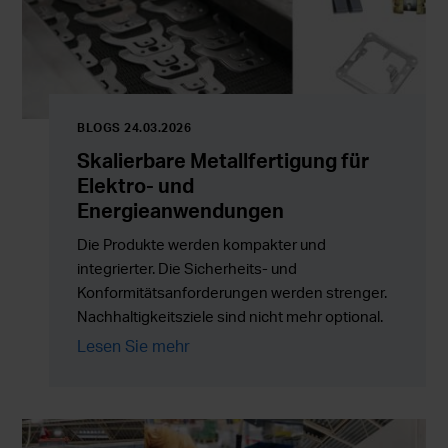
BLOGS 24.03.2026
Skalierbare Metallfertigung für
Elektro- und
Energieanwendungen
Die Produkte werden kompakter und
integrierter. Die Sicherheits- und
Konformitätsanforderungen werden strenger.
Nachhaltigkeitsziele sind nicht mehr optional.
Gleichzeitig müssen die Produktionsmengen
Lesen Sie mehr
zuverlässig skaliert werden, ohne Kosten,
Risiken oder die Komplexität in der Lieferkette
zu erhöhen.