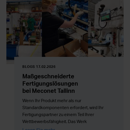
BLOGS 17.02.2026
Maßgeschneiderte
Fertigungslösungen
bei Meconet Tallinn
Wenn Ihr Produkt mehr als nur
Standardkomponenten erfordert, wird Ihr
Fertigungspartner zu einem Teil Ihrer
Wettbewerbsfähigkeit. Das Werk
von Meconet in Tallinn unterstützt Kunden
Lesen Sie mehr