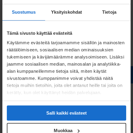
Daten erfordert. Wir geben personenbezogene
Daten nur auf vertraulicher und beschränkter Basis
Suostumus
Yksityiskohdat
Tietoja
an unsere Vertragspartner, wie z. B. unsere
Subunternehmer, weiter. Unsere Vertragspartner
Tämä sivusto käyttää evästeitä
müssen sich in jeder Hinsicht zur Umsetzung einer
Käytämme evästeitä tarjoamamme sisällön ja mainosten
angemessenen Datensicherheit und der
räätälöimiseen, sosiaalisen median ominaisuuksien
gesetzmäßigen Verarbeitung personenbezogener
tukemiseen ja kävijämäärämme analysoimiseen. Lisäksi
Daten verpflichten. Die Personen, die die
jaamme sosiaalisen median, mainosalan ja analytiikka-
alan kumppaneillemme tietoja siitä, miten käytät
personenbezogenen Daten verarbeiten, sind an die
sivustoamme. Kumppanimme voivat yhdistää näitä
Schweigepflicht gebunden.
tietoja muihin tietoihin, joita olet antanut heille tai joita on
kerätty, kun olet käyttänyt heidän palvelujaan.
Unsere Website verwendet eine TLS-
verschlüsselte HTTPS-Verbindung, was bedeutet,
dass alle personenbezogenen Daten elektronisch
Salli kaikki evästeet
geschützt sind. Im Browser sehen Sie dieses
Muokkaa
Schloss auf der linken Seite der Adressleiste. Falls