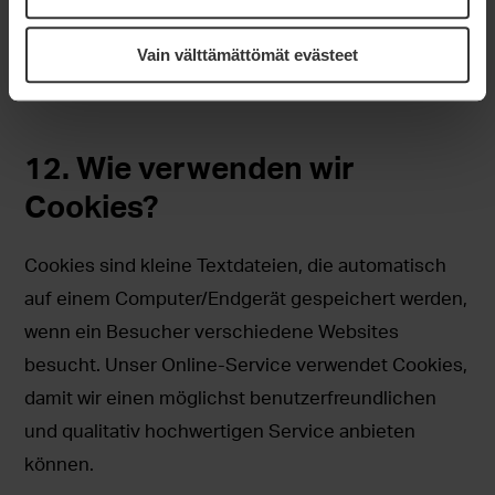
die Daten in manueller Form vorliegen, werden sie
Vain välttämättömät evästeet
in verschlossenen Räumlichkeiten aufbewahrt und
sicher vernichtet.
12. Wie verwenden wir
Cookies?
Cookies sind kleine Textdateien, die automatisch
auf einem Computer/Endgerät gespeichert werden,
wenn ein Besucher verschiedene Websites
besucht. Unser Online-Service verwendet Cookies,
damit wir einen möglichst benutzerfreundlichen
und qualitativ hochwertigen Service anbieten
können.