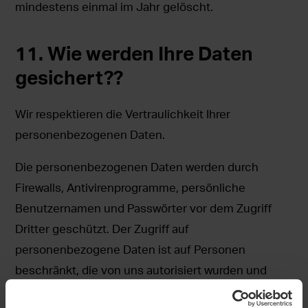
mindestens einmal im Jahr gelöscht.
11. Wie werden Ihre Daten
gesichert??
Wir respektieren die Vertraulichkeit Ihrer
personenbezogenen Daten.
Die personenbezogenen Daten werden durch
Firewalls, Antivirenprogramme, persönliche
Benutzernamen und Passwörter vor dem Zugriff
Dritter geschützt. Der Zugriff auf
personenbezogene Daten ist auf Personen
beschränkt, die von uns autorisiert wurden und
deren Arbeit die Verarbeitung personenbezogener