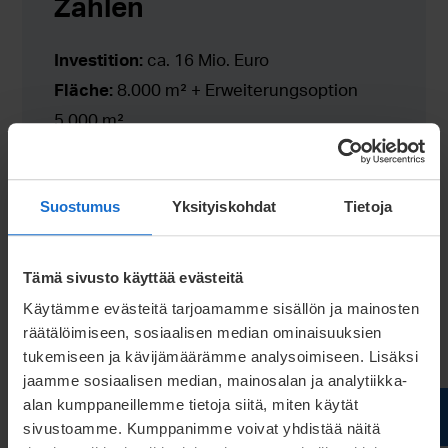
Zahlen
Investition:
ca. 16 Mio. Euro
Fläche:
8.000 m² + Erweiterungsoption
5.000 m²
Mitarbeiter:
ca. 90
Maschinen/Linien zum Tiefziehen:
Mit
Suostumus
Yksityiskohdat
Tietoja
einer Presskraft von 50–1600 t
3D-Laserschneid- und Schweißmaschinen
Roboterschweißzellen
Tämä sivusto käyttää evästeitä
Waschanlagen für die Produkte
Käytämme evästeitä tarjoamamme sisällön ja mainosten
Mehrere ergänzende Technologiesysteme
räätälöimiseen, sosiaalisen median ominaisuuksien
tukemiseen ja kävijämäärämme analysoimiseen. Lisäksi
Systeme für die Werkzeug- und
jaamme sosiaalisen median, mainosalan ja analytiikka-
Verfahrensfertigung
alan kumppaneillemme tietoja siitä, miten käytät
sivustoamme. Kumppanimme voivat yhdistää näitä