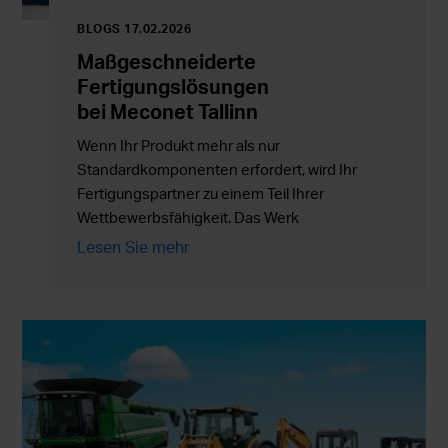
BLOGS 17.02.2026
Maßgeschneiderte
Fertigungslösungen
bei Meconet Tallinn
Wenn Ihr Produkt mehr als nur
Standardkomponenten erfordert, wird Ihr
Fertigungspartner zu einem Teil Ihrer
Wettbewerbsfähigkeit. Das Werk
von Meconet in Tallinn unterstützt Kunden
Lesen Sie mehr
mit maßgeschneiderten Fertigungslösungen,
Baugruppen und Outsourcing-
Dienstleistungen, die Flexibilität mit
zuverlässiger Serienproduktion kombinieren.