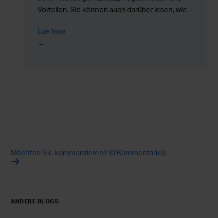
Vorteilen. Sie können auch darüber lesen, wie
Valtra bei der Herstellung seines neuen und
Lue lisää
fortschrittlichen Traktors der N-Serie das
Tiefziehen genutzt hat.
Möchten Sie kommentieren? (0 Kommentar(e))
ANDERE BLOGS