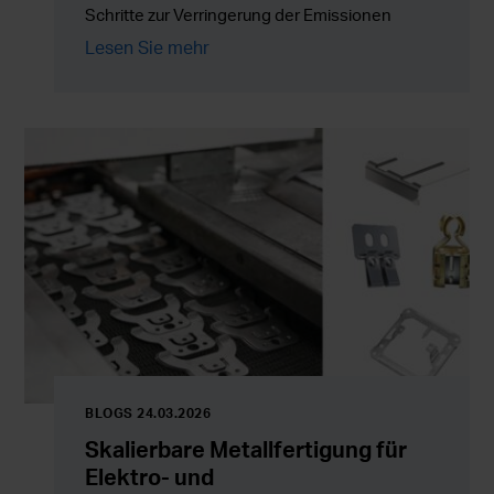
Schritte zur Verringerung der Emissionen
unserer eigenen Tätigkeit unternommen und
Lesen Sie mehr
die Arbeit schreitet nun mehr denn je voran,
indem wir neue Lösungen, die Energieeffizienz
und die gesamte Wertschöpfungskette
entwickeln.
BLOGS 24.03.2026
Skalierbare Metallfertigung für
Elektro- und