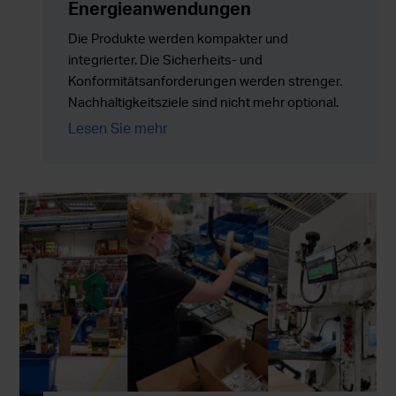
Energieanwendungen
Die Produkte werden kompakter und
integrierter. Die Sicherheits- und
Konformitätsanforderungen werden strenger.
Nachhaltigkeitsziele sind nicht mehr optional.
Gleichzeitig müssen die Produktionsmengen
Lesen Sie mehr
zuverlässig skaliert werden, ohne Kosten,
Risiken oder die Komplexität in der Lieferkette
zu erhöhen.