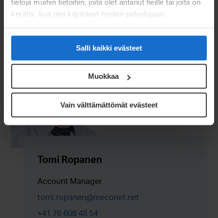
tietoja muihin tietoihin, joita olet antanut heille tai joita on
kerätty, kun olet käyttänyt heidän palvelujaan.
Salli kaikki evästeet
Muokkaa
Vain välttämättömät evästeet
Tomi Ropanen
Account Manager
tomi.ropanen@meconet.net
+41 76 608 48 54