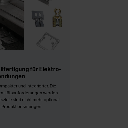
lfertigung für Elektro-
endungen
mpakter und integrierter. Die
ormitätsanforderungen werden
sziele sind nicht mehr optional.
ie Produktionsmengen
rden, ohne Kosten, Risiken oder
Lieferkette zu erhöhen.