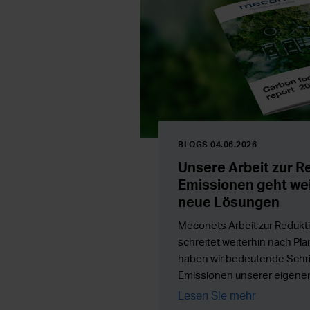
BLOGS 04.06.2026
Unsere Arbeit zur R
Emissionen geht weit
neue Lösungen
Meconets Arbeit zur Redukt
schreitet weiterhin nach Plan
haben wir bedeutende Schrit
Emissionen unserer eigene
und die Arbeit schreitet nu
Lesen Sie mehr
wir neue Lösungen, die Ener