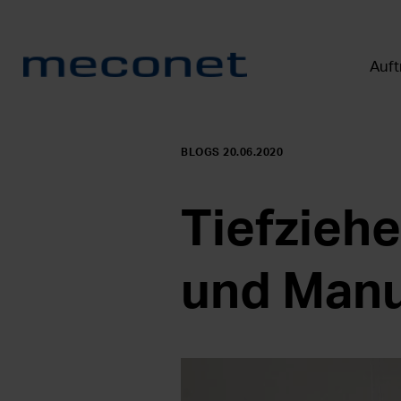
Auft
BLOGS 20.06.2020
Tiefzieh
und Manu