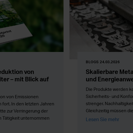
BLOGS 24.03.2026
eduktion von
Skalierbare Metal
er – mit Blick auf
und Energieanw
Die Produkte werden ko
Sicherheits- und Konf
ion von Emissionen
strenger. Nachhaltigkeit
 fort. In den letzten Jahren
Gleichzeitig müssen d
te zur Verringerung der
zuverlässig skaliert we
n Tätigkeit unternommen
Lesen Sie mehr
die Komplexität in der 
n mehr denn je voran, indem
gieeffizienz und die