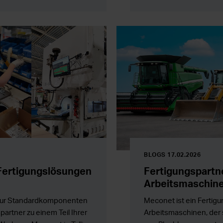
te entwickeln.
BLOGS 17.02.2026
Fertigungslösungen
Fertigungspartne
Arbeitsmaschin
 nur Standardkomponenten
Meconet ist ein Fertigu
spartner zu einem Teil Ihrer
Arbeitsmaschinen, der s