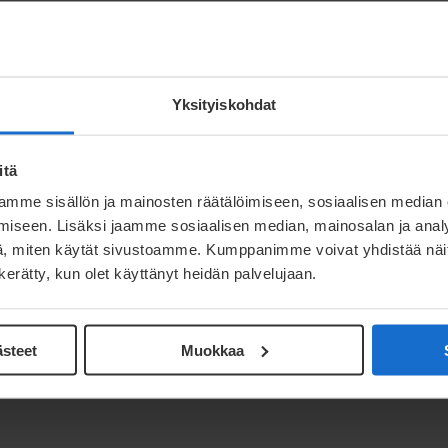
ie hergestellt werden, sind präzise und die
ngsprozesses ist ausgezeichnet. Das
besonders gut für die Massenproduktion.
Yksityiskohdat
hmaterial durch Umformen gehärtet.
itä
erwendet werden, um Verstärkungen im
mme sisällön ja mainosten räätälöimiseen, sosiaalisen median
ch die Produktfestigkeit zu erhöhen.
iseen. Lisäksi jaamme sosiaalisen median, mainosalan ja analy
, miten käytät sivustoamme. Kumppanimme voivat yhdistää näitä t
k und leicht zugleich.
n kerätty, kun olet käyttänyt heidän palvelujaan.
extrem gleichmäßige und hohe Oberflächengüte
ästeet
Muokkaa