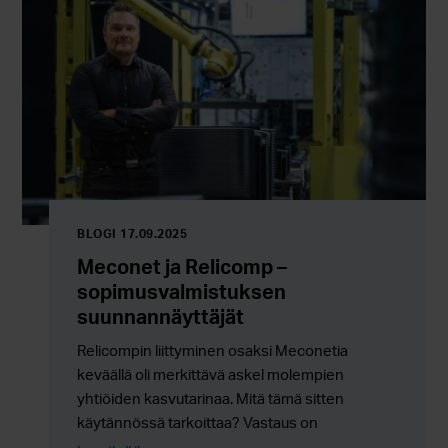
BLOGI 17.09.2025
Meconet ja Relicomp –
sopimusvalmistuksen
suunnannäyttäjät
Relicompin liittyminen osaksi Meconetia
keväällä oli merkittävä askel molempien
yhtiöiden kasvutarinaa. Mitä tämä sitten
käytännössä tarkoittaa? Vastaus on
yksinkertainen: Relicomp lisää Meconetin