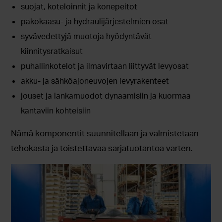
suojat, koteloinnit ja konepeitot
pakokaasu- ja hydraulijärjestelmien osat
syvävedettyjä muotoja hyödyntävät
kiinnitysratkaisut
puhallinkotelot ja ilmavirtaan liittyvät levyosat
akku- ja sähköajoneuvojen levyrakenteet
jouset ja lankamuodot dynaamisiin ja kuormaa
kantaviin kohteisiin
Nämä komponentit suunnitellaan ja valmistetaan
tehokasta ja toistettavaa sarjatuotantoa varten.