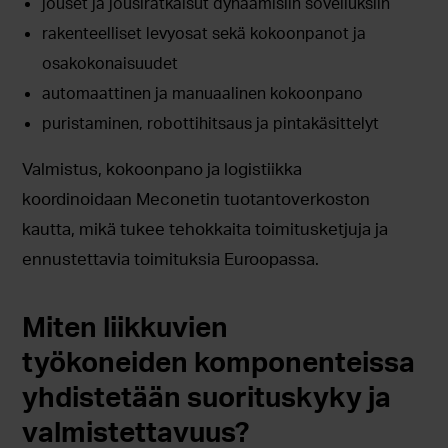
jouset ja jousiratkaisut dynaamisiin sovelluksiin
rakenteelliset levyosat sekä kokoonpanot ja
osakokonaisuudet
automaattinen ja manuaalinen kokoonpano
puristaminen, robottihitsaus ja pintakäsittelyt
Valmistus, kokoonpano ja logistiikka
koordinoidaan Meconetin tuotantoverkoston
kautta, mikä tukee tehokkaita toimitusketjuja ja
ennustettavia toimituksia Euroopassa.
Miten liikkuvien
työkoneiden komponenteissa
yhdistetään suorituskyky ja
valmistettavuus?