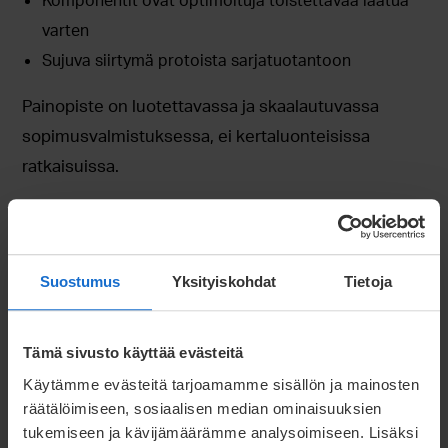
Komponentit ovat optimoituja toistettavaa laatua
varten
Sujuva siirtymä protoista sarjatuotantoon
Painopiste on luotettavassa ja skaalautuvassa
sopimusvalmistuksessa, ei kertaluonteisissa
ratkaisuissa.
Käytännön
esimerkkejä liikkuvien
Suostumus
Yksityiskohdat
Tietoja
työkoneiden valmistuksesta
Tämä sivusto käyttää evästeitä
Onnistuneet projektit
Käytämme evästeitä tarjoamamme sisällön ja mainosten
yhdistävät toimialakohtaisen osaamisen,
räätälöimiseen, sosiaalisen median ominaisuuksien
valmistusteknologiat ja
tukemiseen ja kävijämäärämme analysoimiseen. Lisäksi
sarjatuotantokyvyn. Viimeaikaiset