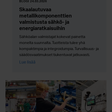
BLOGI 24.03.2026
Skaalautuvaa
metallikomponenttien
valmistusta sähkö- ja
energiaratkaisuihin
Sähköalan valmistajat kokevat painetta
monelta suunnalta. Tuotteista tulee yhä
kompaktimpia ja integroidumpia. Turvallisuus- ja
säädösvaatimukset tiukentuvat jatkuvasti.
Ympäristöön liittyvät kestävyystavoitteet eivät
Lue lisää
ole enää valinnaisia. Samanaikaisesti
tuotantomäärien tulee skaalautua luotettavasti
ilman lisäkustannuksia, riskejä tai toimitusketjun
monimutkaisuutta.