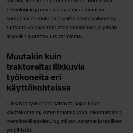
kriittisiä kuin itse tuotesuunnittelu. Kun oikean
teknologian ja sovellusosaamisen omaava
kumppani on mukana jo varhaisessa vaiheessa,
tuotanto voidaan toteuttaa tehokkaasti ja pitkän
aikavälin luotettavuus varmistaa.
Muutakin kuin
traktoreita: liikkuvia
työkoneita eri
käyttökohteissa
Liikkuvat työkoneet kattavat laajan kirjon
käyttökohteita, kuten maatalouden, rakentamisen,
metsäteollisuuden, logistiikan, satamat ja teolliset
ympäristöt.