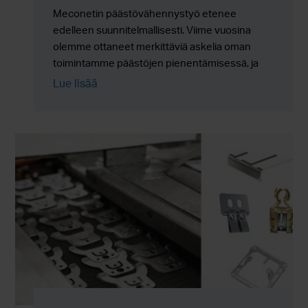
Meconetin päästövähennystyö etenee
edelleen suunnitelmallisesti. Viime vuosina
olemme ottaneet merkittäviä askelia oman
toimintamme päästöjen pienentämisessä, ja
työ jatkuu nyt entistä enemmän uusien
Lue lisää
ratkaisujen, energiatehokkuuden ja koko
arvoketjun kehittämisen kautta.