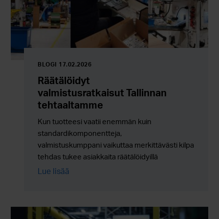
BLOGI 17.02.2026
Räätälöidyt
valmistusratkaisut Tallinnan
tehtaaltamme
Kun tuotteesi vaatii enemmän kuin
standardikomponentteja,
valmistuskumppani vaikuttaa merkittävästi kilpailukyky
tehdas tukee asiakkaita räätälöidyillä
valmistusratkaisuilla, kokoonpanoilla ja
Lue lisää
ulkoistuspalveluilla, joissa joustavuus yhdistyy
luotettavaan sarjatuotantoon.