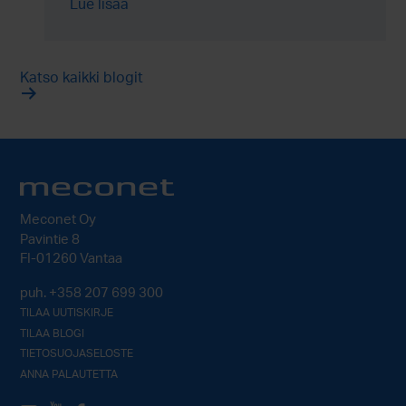
Lue lisää
kykyä valmistaa ohutlevytuotteita vieläkin
pidemmälle – aina valmiiksi kokonaisuuksiksi
saakka.
Katso kaikki blogit
Meconet Oy
Pavintie 8
FI-01260 Vantaa
puh.
+358 207 699 300
TILAA UUTISKIRJE
TILAA BLOGI
TIETOSUOJASELOSTE
ANNA PALAUTETTA