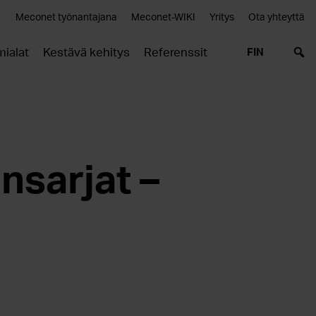
Meconet työnantajana
Meconet-WIKI
Yritys
Ota yhteyttä
mialat
Kestävä kehitys
Referenssit
FIN
ensarjat –