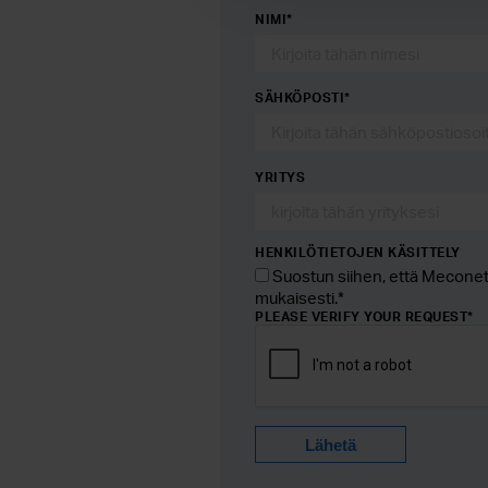
NIMI
*
SÄHKÖPOSTI
*
YRITYS
HENKILÖTIETOJEN KÄSITTELY
Suostun siihen, että Meconet 
mukaisesti.
*
PLEASE VERIFY YOUR REQUEST
*
Lähetä