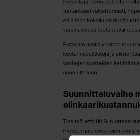
Protoilla ja piensarjatuotannolla
tuotantoasi vaivattomasti, nopea
erilaisten kokeilujen ripeän tot
varsinaisessa tuotantovaiheess
Protoilun avulla voidaan muun m
kustannussäästöjä ja pienentää h
vanhojen tuotteiden kehittämis
suunnitteluun.
Suunnitteluvaihe 
elinkaarikustannu
Tiesitkö, että 80 % tuotteen ku
Protojen ja piensarjojen avulla
sarjatuotantovaiheessa. Ja mitä