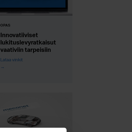
OPAS
Innovatiiviset
lukituslevyratkaisut
vaativiin tarpeisiin
Lataa vinkit