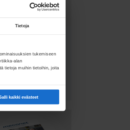
Tietoja
OPAS
OPAS: Ota nämä asiat
huomioon e-Mobility-
 ominaisuuksien tukemiseen
tuotteiden
tiikka-alan
suunnittelussa
ietoja muihin tietoihin, joita
Lataa vinkit
Salli kaikki evästeet