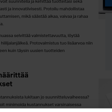
 voit suunnitella ja kehittää tuotteitasi sekä
sti ja innovatiivisesti. Protoilu mahdollistaa
euttamisen, mikä säästää aikaa, vaivaa ja rahaa
a.
uassa selvittää valmistettavuutta, löytää
iilijalanjälkeä. Protovalmistus tuo lisäarvoa niin
een kuin täysin uusien tuotteiden
määrittää
kset
stannuksista lukitaan jo suunnitteluvaiheessa?
 voit minimoida kustannukset varsinaisessa
 aiemmin voimme aloittaa yhteistyön, sitä