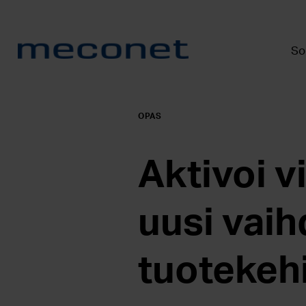
So
OPAS
Aktivoi vi
uusi vaih
tuotekeh