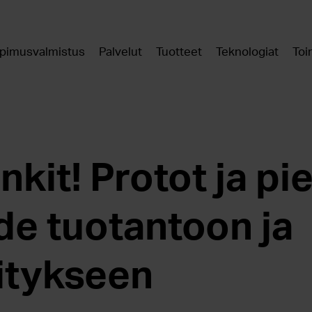
pimusvalmistus
Palvelut
Tuotteet
Teknologiat
Toi
nkit! Protot ja pi
de tuotantoon ja
itykseen