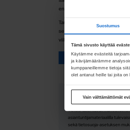
enemmän voimme vaikuttaa myös 
Tarjoamme proto- ja piensarjatu
Suostumus
sekä monipuolisesti eri tuotanto
viikossa! Aktivoi vinkkimme ja lu
Tämä sivusto käyttää eväste
Käytämme evästeitä tarjoama
Aktivoi vinkit
ja kävijämäärämme analysoim
kumppaneillemme tietoja siitä
olet antanut heille tai joita o
Vain välttämättömät ev
Täytä lomake, niin lä
Tietosi tallentuvat markkinoint
asiantuntijamateriaalilla tuleva
sekä tietosuoja-asetuksen mukai