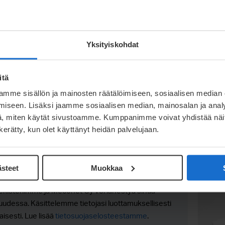
tuotteesi hiilijalanjälkeen.
otantoon paljon erilaisia raaka-ainevaihtoehtoja
Yksityiskohdat
vaiheita. Ja toimitukset normaalisti alle
e lisää.
itä
mme sisällön ja mainosten räätälöimiseen, sosiaalisen median
iseen. Lisäksi jaamme sosiaalisen median, mainosalan ja analy
, miten käytät sivustoamme. Kumppanimme voivat yhdistää näitä t
n kerätty, kun olet käyttänyt heidän palvelujaan.
ästeet
Muokkaa
hetämme oppaan sähköpostiisi.
irekisteriimme ja Meconet Oy voi lähestyä sinua
isuudessa. Käsittelemme tietojasi luottamuksellisesti
sesti. Lue lisää
tietosuojaselosteestamme
.