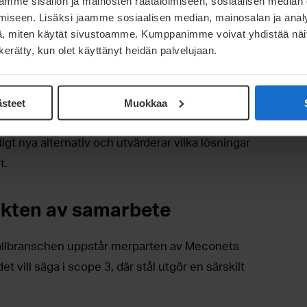
mme sisällön ja mainosten räätälöimiseen, sosiaalisen median
energieffektivitetsanalyser, utifrån vilka olika
iseen. Lisäksi jaamme sosiaalisen median, mainosalan ja analy
s. Till exempel utvecklas lösningar inom
, miten käytät sivustoamme. Kumppanimme voivat yhdistää näitä t
ing och hantering av effekttoppar. Nya
n kerätty, kun olet käyttänyt heidän palvelujaan.
ande på marknaden och vi bedömer noggrant
roduktion.
ästeet
Muokkaa
klas i snabb takt. Vi vill inte lova för mycket
digt nya alternativ och utvärderar vilka lösningar
t.
ikten av samarbete
allbranschen uppstår merparten av Meconets
et vill säga i scope 3, där stål utgör en särskilt