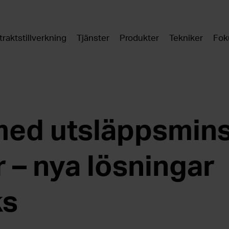
raktstillverkning
Tjänster
Produkter
Tekniker
Fok
med utsläppsmin
r – nya lösningar
ks