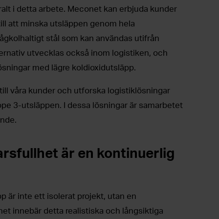
lt i detta arbete. Meconet kan erbjuda kunder
till att minska utsläppen genom hela
lågkolhaltigt stål som kan användas utifrån
rnativ utvecklas också inom logistiken, och
lösningar med lägre koldioxidutsläpp.
 till våra kunder och utforska logistiklösningar
cope 3-utsläppen. I dessa lösningar är samarbetet
ande.
sfullhet är en kontinuerlig
 är inte ett isolerat projekt, utan en
et innebär detta realistiska och långsiktiga