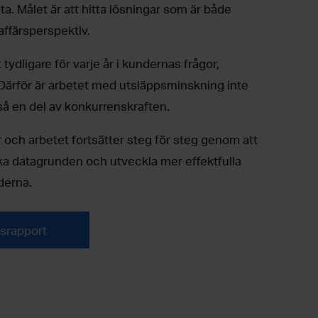
. Målet är att hitta lösningar som är både
 affärsperspektiv.
 tydligare för varje år i kundernas frågor,
 Därför är arbetet med utsläppsminskning inte
så en del av konkurrenskraften.
 år och arbetet fortsätter steg för steg genom att
ärka datagrunden och utveckla mer effektfulla
derna.
psrapport