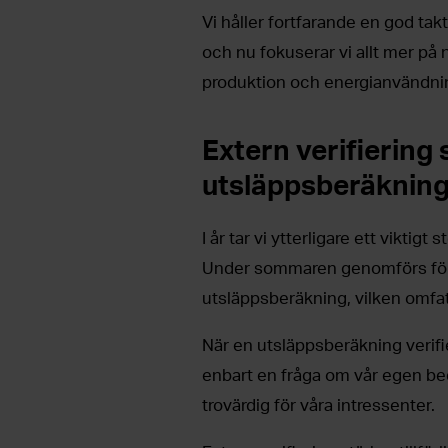
Vi håller fortfarande en god takt.
och nu fokuserar vi allt mer på
produktion och energianvändni
Extern verifiering s
utsläppsberäknin
I år tar vi ytterligare ett viktig
Under sommaren genomförs för f
utsläppsberäkning, vilken omfat
När en utsläppsberäkning verifie
enbart en fråga om vår egen be
trovärdig för våra intressenter.