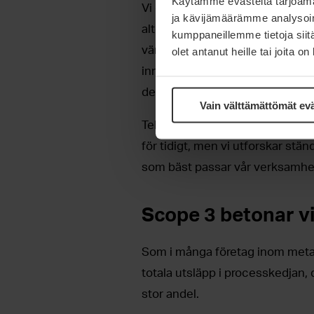
Käytämme evästeitä tarjoama
Vi genomför för närvarande även 
ja kävijämäärämme analysoim
alternativ kommer att utvärdera
kumppaneillemme tietoja siitä
värmeproduktion, värmeåtervinn
olet antanut heille tai joita o
innovationer introduceras löp
deras lämplighet för vår egen p
Vain välttämättömät ev
Tekniken inom detta område utvec
för tidigt, men vi utforskar stän
som bäst passar vår verksamhe
Scope 3 betonar v
Som i många företag inom met
totala utsläpp i processkedjan, d
stor andel.