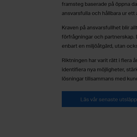
framsteg baserade på öppna data
ansvarsfulla och hållbara ur ett
Kraven på ansvarsfullhet blir allt
förfrågningar och partnerskap.
enbart en miljöåtgärd, utan ock
Riktningen har varit rätt i flera
identifiera nya möjligheter, st
lösningar tillsammans med kun
Läs vår senaste utsläp