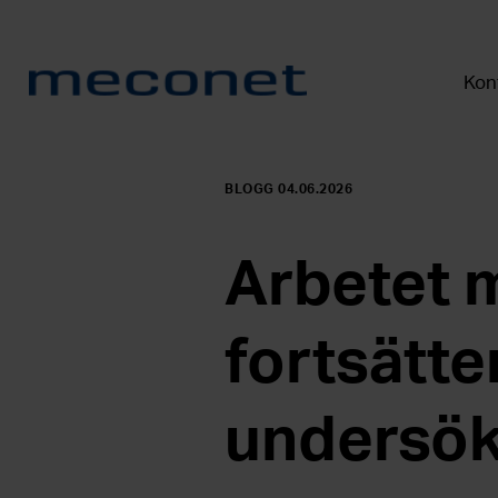
Kont
BLOGG 04.06.2026
Arbetet 
fortsätte
undersö