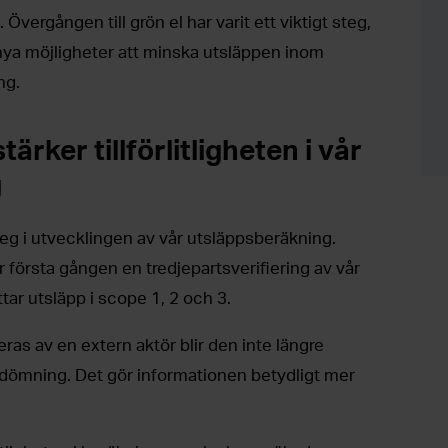
 Övergången till grön el har varit ett viktigt steg,
 nya möjligheter att minska utsläppen inom
ng.
tärker tillförlitligheten i vår
g
t steg i utvecklingen av vår utsläppsberäkning.
örsta gången en tredjepartsverifiering av vår
tar utsläpp i scope 1, 2 och 3.
ras av en extern aktör blir den inte längre
dömning. Det gör informationen betydligt mer