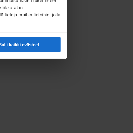
 ominaisuuksien tukemiseen
tiikka-alan
ietoja muihin tietoihin, joita
Salli kaikki evästeet