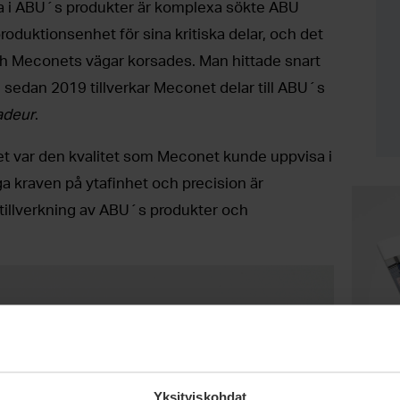
 i ABU´s produkter är komplexa sökte ABU
oduktionsenhet för sina kritiska delar, och det
ch Meconets vägar korsades. Man hittade snart
dan 2019 tillverkar Meconet delar till ABU´s
deur
.
tet var den kvalitet som Meconet kunde uppvisa i
ga kraven på ytafinhet och precision är
d tillverkning av ABU´s produkter och
Yksityiskohdat