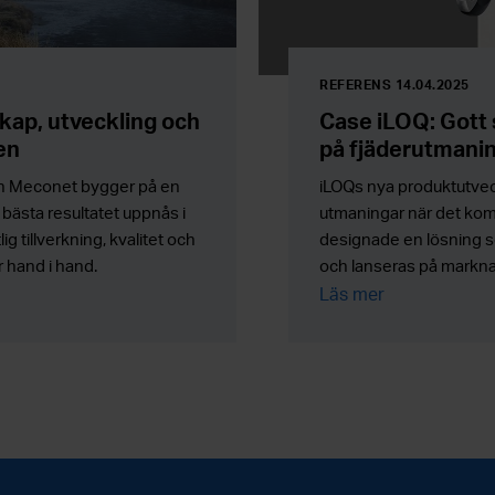
REFERENS 14.04.2025
kap, utveckling och
Case iLOQ: Gott
en
på fjäderutmani
h Meconet bygger på en
iLOQs nya produktutveck
bästa resultatet uppnås i
utmaningar när det kom 
lig tillverkning, kvalitet och
designade en lösning s
 hand i hand.
och lanseras på markn
Läs mer