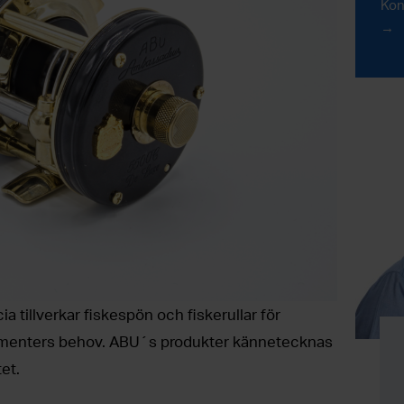
Kon
 tillverkar fiskespön och fiskerullar för
enters behov. ABU´s produkter kännetecknas
et.