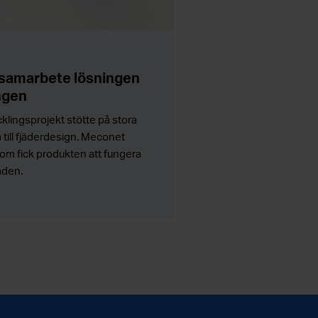
 samarbete lösningen
ngen
lingsprojekt stötte på stora
till fjäderdesign. Meconet
om fick produkten att fungera
aden.