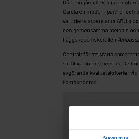
Då de ingående komponenterna
Garcia en modern partner och pr
var i detta arbete som ABU:s o
den gemensamma melodin och se
flaggskepp fiskerullen
Ambassa
Centralt för att starta samarbe
sin tillverkningsprocess. De hö
avgörande kvalitetskriterier vi
komponenter.
Suostumus