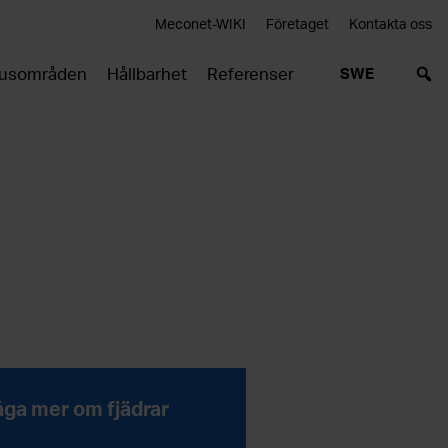
Meconet-WIKI
Företaget
Kontakta oss
usområden
Hållbarhet
Referenser
SWE
åga mer om fjädrar