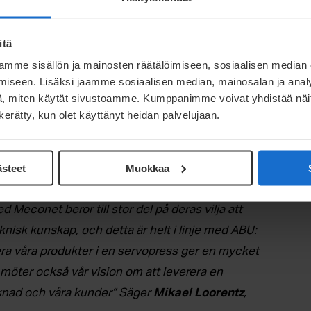
itä
mme sisällön ja mainosten räätälöimiseen, sosiaalisen median
iseen. Lisäksi jaamme sosiaalisen median, mainosalan ja analy
, miten käytät sivustoamme. Kumppanimme voivat yhdistää näitä t
n kerätty, kun olet käyttänyt heidän palvelujaan.
ästeet
Muokkaa
 Meconet beror till stor del på deras vilja att
knisk kunskap, och detta är helt i linje med ABU:
era våra produkter i en servopress ger en mycket
 möter också vår vision om att leverera en
arknad och våra kunder” Säger
Mikael Loorentz
,