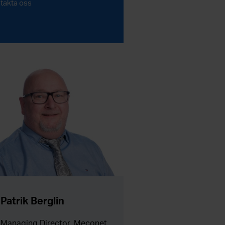
takta oss
Patrik Berglin
Managing Director, Meconet