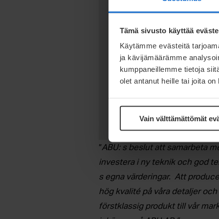
Tämä sivusto käyttää eväste
Käytämme evästeitä tarjoama
ja kävijämäärämme analysoim
kumppaneillemme tietoja siitä
olet antanut heille tai joita o
Vain välttämättömät ev
”
ABU: s beslut att samarbeta med
investera i ny teknik och god te
s egna värderingar. Att produc
hög kvalité på våra detaljer och
förstklassig produkt till vår m