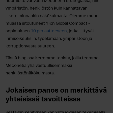
huomioitu vahvasti Meconetin strategiassa, niin
ympäristön, henkilöstön kuin kannattavan
liiketoiminnankin näkökulmasta. Olemme muun
muassa sitoutuneet YK:n Global Compact -
sopimuksen
10 periaatteeseen
, jotka liittyvät
ihmisoikeuksiin, työelämään, ympäristöön ja
korruptionvastaisuuteen.
Tässä blogissa kerromme teoista, joilla teemme
Meconetia yhä vastuullisemmaksi
henkilöstönäkökulmasta.
Jokaisen panos on merkittävä
yhteisissä tavoitteissa
Kestävän kehityksen kannalta jokaisen tekemisellä