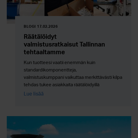
BLOGI 17.02.2026
Räätälöidyt
valmistusratkaisut Tallinnan
tehtaaltamme
Kun tuotteesi vaatii enemmän kuin
standardikomponentteja,
valmistuskumppani vaikuttaa merkittävästi kilpailukyky
tehdas tukee asiakkaita räätälöidyillä
valmistusratkaisuilla, kokoonpanoilla ja
Lue lisää
ulkoistuspalveluilla, joissa joustavuus yhdistyy
luotettavaan sarjatuotantoon.