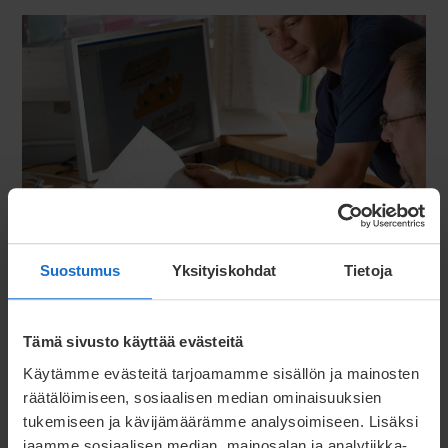
Asiantuntijat apunasi
Suostumus
Yksityiskohdat
Tietoja
Asiantuntijamme haluavat auttaa sinua! Ota
meihin yhteyttä!
Lue lisää
Tämä sivusto käyttää evästeitä
Käytämme evästeitä tarjoamamme sisällön ja mainosten
räätälöimiseen, sosiaalisen median ominaisuuksien
tukemiseen ja kävijämäärämme analysoimiseen. Lisäksi
jaamme sosiaalisen median, mainosalan ja analytiikka-