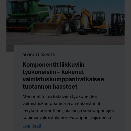
BLOGI 17.02.2026
Komponentit liikkuviin
työkoneisiin – kokenut
valmistuskumppani ratkaisee
tuotannon haasteet
Meconet toimii liikkuvien työkoneiden
valmistuskumppanina ja on erikoistunut
levykomponenttien, jousien ja kokoonpanojen
sopimusvalmistukseen Euroopan laajuisessa
sarjatuotannossa.
Lue lisää