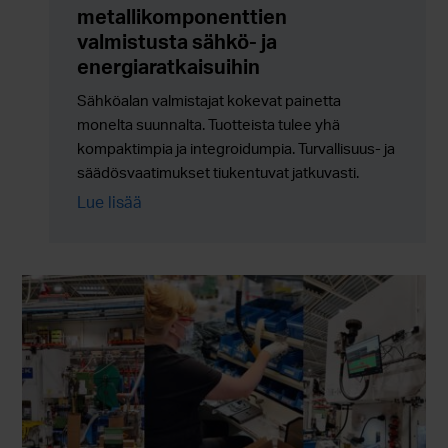
metallikomponenttien
valmistusta sähkö- ja
energiaratkaisuihin
Sähköalan valmistajat kokevat painetta
monelta suunnalta. Tuotteista tulee yhä
kompaktimpia ja integroidumpia. Turvallisuus- ja
säädösvaatimukset tiukentuvat jatkuvasti.
Ympäristöön liittyvät kestävyystavoitteet eivät
Lue lisää
ole enää valinnaisia. Samanaikaisesti
tuotantomäärien tulee skaalautua luotettavasti
ilman lisäkustannuksia, riskejä tai toimitusketjun
monimutkaisuutta.