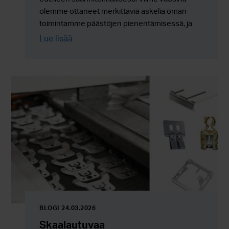
olemme ottaneet merkittäviä askelia oman
toimintamme päästöjen pienentämisessä, ja
työ jatkuu nyt entistä enemmän uusien
Lue lisää
ratkaisujen, energiatehokkuuden ja koko
arvoketjun kehittämisen kautta.
BLOGI 24.03.2026
Skaalautuvaa