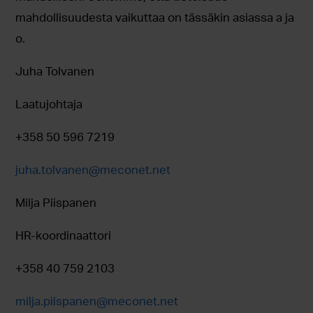
mahdollisuudesta vaikuttaa on tässäkin asiassa a ja
o.
Juha Tolvanen
Laatujohtaja
+358 50 596 7219
juha.tolvanen@meconet.net
Milja Piispanen
HR-koordinaattori
+358 40 759 2103
milja.piispanen@meconet.net