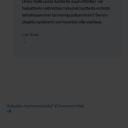
Onko teillä uusia tuotteita suunnitteilla? Tai
haluatteko valmistaa nykyisiä tuotteita entistä
tehokkaammin tai monipuolisemmin? Servo-
ohjattu syväveto voi hyvinkin olla vastaus.
Lataa oppaamme ja tutustu tarkemmin
Lue lisää
teknologian mahdollisuuksiin.
Haluatko kommentoida? (0 kommenttia)