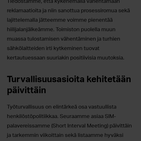
Tiedostamme, että kykenemällä vähentämään
reklamaatioita ja niin sanottua prosessiromua sekä
lajittelemalla jätteemme voimme pienentää
hiilijalanjälkeämme. Toimiston puolella muun
muassa tulostamisen vähentäminen ja turhien
sähkölaitteiden irti kytkeminen tuovat
kertautuessaan suuriakin positiivisia muutoksia.
Turvallisuusasioita kehitetään
päivittäin
Työturvallisuus on elintärkeä osa vastuullista
henkilöstöpolitiikkaa. Seuraamme asiaa SIM-
palavereissamme (Short Interval Meeting) päivittäin
ja tarkemmin viikoittain sekä listaamme hyväksi