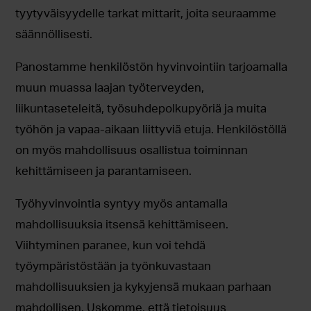
tyytyväisyydelle tarkat mittarit, joita seuraamme
säännöllisesti.
Panostamme henkilöstön hyvinvointiin tarjoamalla
muun muassa laajan työterveyden,
liikuntaseteleitä, työsuhdepolkupyöriä ja muita
työhön ja vapaa-aikaan liittyviä etuja. Henkilöstöllä
on myös mahdollisuus osallistua toiminnan
kehittämiseen ja parantamiseen.
Työhyvinvointia syntyy myös antamalla
mahdollisuuksia itsensä kehittämiseen.
Viihtyminen paranee, kun voi tehdä
työympäristöstään ja työnkuvastaan
mahdollisuuksien ja kykyjensä mukaan parhaan
mahdollisen. Uskomme, että tietoisuus