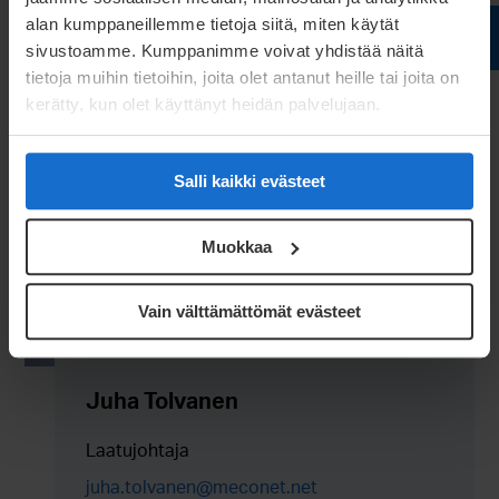
alan kumppaneillemme tietoja siitä, miten käytät
sivustoamme. Kumppanimme voivat yhdistää näitä
tietoja muihin tietoihin, joita olet antanut heille tai joita on
kerätty, kun olet käyttänyt heidän palvelujaan.
Salli kaikki evästeet
Muokkaa
Vain välttämättömät evästeet
Juha Tolvanen
Laatujohtaja
juha.tolvanen@meconet.net