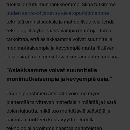
tueksi on tutkimushankkeemme. Siinä tutkimme
uuden servo-ohjatun syvävetopuristimemme
teknisiä ominaisuuksia ja mahdollisuuksia tehdä
teknologialla yhä haastavampia muotoja. Tämä
tarkoittaa, että asiakkaamme voivat suunnitella
monimutkaisempia ja kevyempiä mutta riittävän
lujia osia, ilman merkittävää kustannusten nousua.
“Asiakkaamme voivat suunnitella
monimutkaisempia ja kevyempiä osia.”
Uuden puristimen ansiosta voimme myös
pienentää tarvittavan materiaalin määrää ja lisätä
osien lujuutta, mikä tuo merkittäviä säästöjä ja
parantaa tuotteen kestävyyttä. Uudella
teknologialla voimme haastaa perinteisten