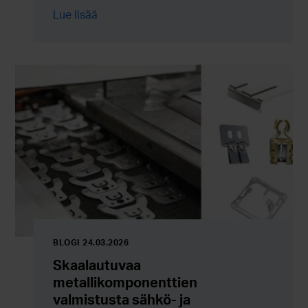
työ jatkuu nyt entistä enemmän uusien
Lue lisää
ratkaisujen, energiatehokkuuden ja koko
arvoketjun kehittämisen kautta.
BLOGI 24.03.2026
Skaalautuvaa
metallikomponenttien
valmistusta sähkö- ja