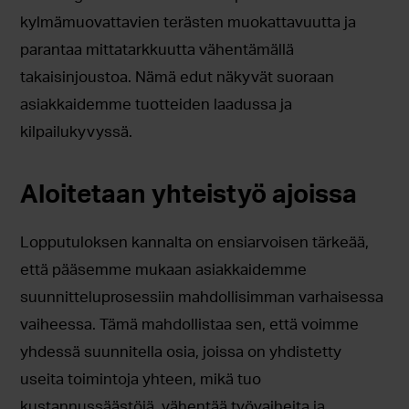
kylmämuovattavien terästen muokattavuutta ja
parantaa mittatarkkuutta vähentämällä
takaisinjoustoa. Nämä edut näkyvät suoraan
asiakkaidemme tuotteiden laadussa ja
kilpailukyvyssä.
Aloitetaan yhteistyö ajoissa
Lopputuloksen kannalta on ensiarvoisen tärkeää,
että pääsemme mukaan asiakkaidemme
suunnitteluprosessiin mahdollisimman varhaisessa
vaiheessa. Tämä mahdollistaa sen, että voimme
yhdessä suunnitella osia, joissa on yhdistetty
useita toimintoja yhteen, mikä tuo
kustannussäästöjä, vähentää työvaiheita ja