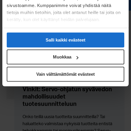
+358 40 631 5444
sivustoamme. Kumppanimme voivat yhdistää näitä
tietoja muihin tietoihin, joita olet antanut heille tai joita on
kerätty, kun olet käyttänyt heidän palvelujaan.
Salli kaikki evästeet
Muokkaa
Vain välttämättömät evästeet
Vinkit: Servo-ohjatun syvävedon
mahdollisuudet
tuotesuunnitteluun
Onko teillä uusia tuotteita suunnitteilla? Tai
haluatteko valmistaa nykyisiä tuotteita entistä
tehokkaammin tai monipuolisemmin? Servo-