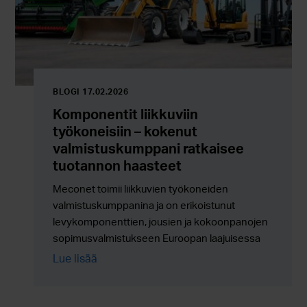
BLOGI 17.02.2026
Komponentit liikkuviin
työkoneisiin – kokenut
valmistuskumppani ratkaisee
tuotannon haasteet
Meconet toimii liikkuvien työkoneiden
valmistuskumppanina ja on erikoistunut
levykomponenttien, jousien ja kokoonpanojen
sopimusvalmistukseen Euroopan laajuisessa
sarjatuotannossa.
Lue lisää