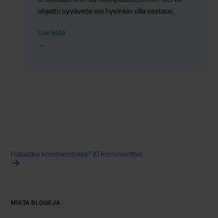
ohjattu syväveto voi hyvinkin olla vastaus.
Lataa oppaamme ja tutustu tarkemmin
Lue lisää
teknologian mahdollisuuksiin.
Haluatko kommentoida? (0 kommenttia)
MUITA BLOGEJA