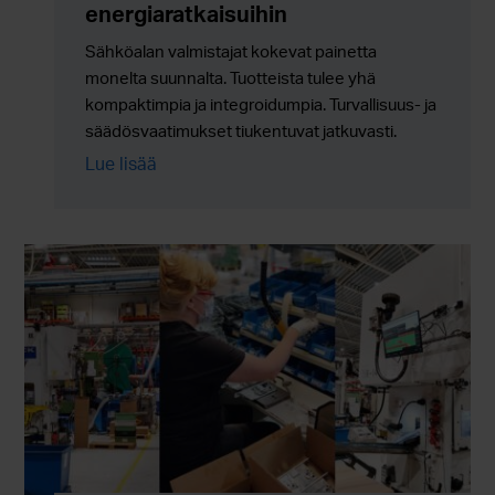
energiaratkaisuihin
Sähköalan valmistajat kokevat painetta
monelta suunnalta. Tuotteista tulee yhä
kompaktimpia ja integroidumpia. Turvallisuus- ja
säädösvaatimukset tiukentuvat jatkuvasti.
Ympäristöön liittyvät kestävyystavoitteet eivät
Lue lisää
ole enää valinnaisia. Samanaikaisesti
tuotantomäärien tulee skaalautua luotettavasti
ilman lisäkustannuksia, riskejä tai toimitusketjun
monimutkaisuutta.