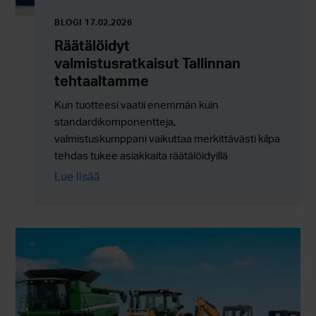
BLOGI 17.02.2026
Räätälöidyt
valmistusratkaisut Tallinnan
tehtaaltamme
Kun tuotteesi vaatii enemmän kuin
standardikomponentteja,
valmistuskumppani vaikuttaa merkittävästi kilpailukyky
tehdas tukee asiakkaita räätälöidyillä
valmistusratkaisuilla, kokoonpanoilla ja
Lue lisää
ulkoistuspalveluilla, joissa joustavuus yhdistyy
luotettavaan sarjatuotantoon.