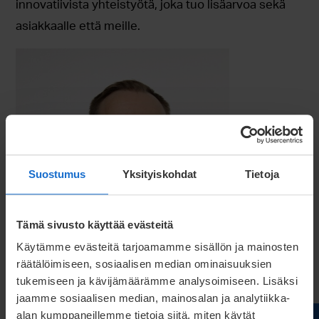
innovatiivista yhteistyötä, joka tuo lisäarvoa sekä
asiakkaalle että meille.
Suostumus
Yksityiskohdat
Tietoja
Tämä sivusto käyttää evästeitä
Pirkka Nykvist
Käytämme evästeitä tarjoamamme sisällön ja mainosten
räätälöimiseen, sosiaalisen median ominaisuuksien
Engineering & NPI Manager
tukemiseen ja kävijämäärämme analysoimiseen. Lisäksi
pirkka.nykvist@meconet.net
jaamme sosiaalisen median, mainosalan ja analytiikka-
alan kumppaneillemme tietoja siitä, miten käytät