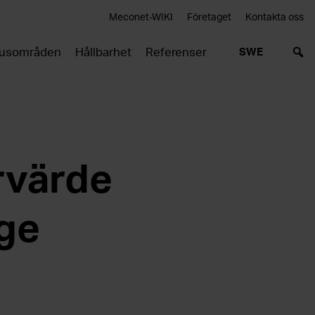
Meconet-WIKI
Företaget
Kontakta oss
usområden
Hållbarhet
Referenser
SWE
rvärde
 ge