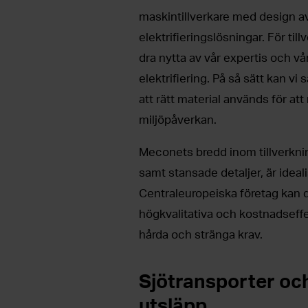
maskintillverkare med design 
elektrifieringslösningar. För til
dra nytta av vår expertis och vå
elektrifiering. På så sätt kan vi 
att rätt material används för a
miljöpåverkan.
Meconets bredd inom tillverkni
samt stansade detaljer, är ideal
Centraleuropeiska företag kan d
högkvalitativa och kostnadsef
hårda och stränga krav.
Sjötransporter oc
utsläpp