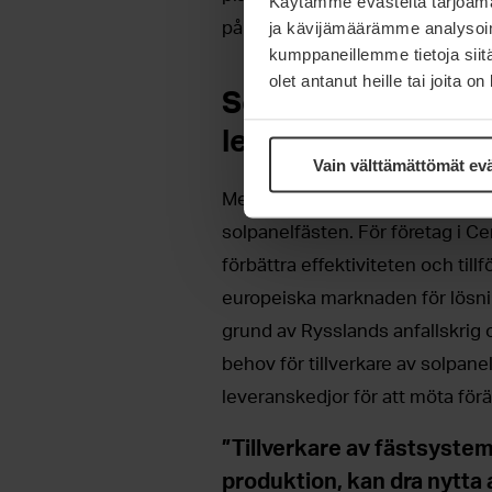
Käytämme evästeitä tarjoama
på global nivå.
ja kävijämäärämme analysoim
kumppaneillemme tietoja siitä
olet antanut heille tai joita o
Solpanelfästen – l
leveranskedjor
Vain välttämättömät ev
Meconet har letat aktivt efter s
solpanelfästen. För företag i Ce
förbättra effektiviteten och till
europeiska marknaden för lösnin
grund av Rysslands anfallskrig o
behov för tillverkare av solpane
leveranskedjor för att möta för
”Tillverkare av fästsystem
produktion, kan dra nytta