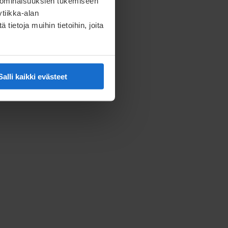
 ominaisuuksien tukemiseen
tiikka-alan
ietoja muihin tietoihin, joita
Salli kaikki evästeet