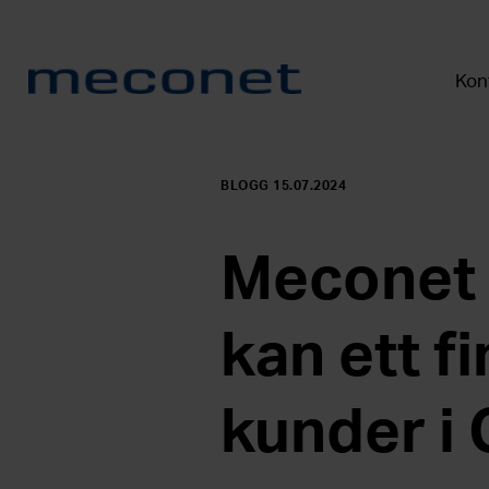
Kont
BLOGG 15.07.2024
Meconet 
kan ett f
kunder i