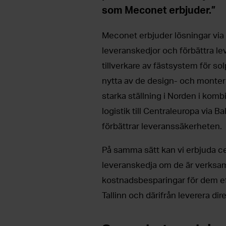
som Meconet erbjuder.”
Meconet erbjuder lösningar via 
leveranskedjor och förbättra l
tillverkare av fästsystem för so
nytta av de design- och monte
starka ställning i Norden i kom
logistik till Centraleuropa via 
förbättrar leveranssäkerheten.
På samma sätt kan vi erbjuda ce
leveranskedja om de är verksam
kostnadsbesparingar för dem efte
Tallinn och därifrån leverera dir