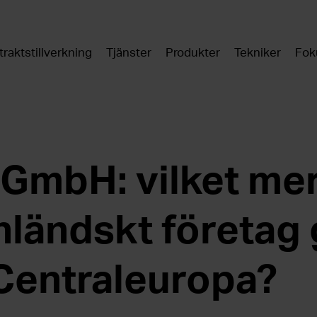
raktstillverkning
Tjänster
Produkter
Tekniker
Fok
GmbH: vilket me
inländskt företag
 Centraleuropa?