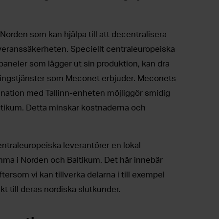
Norden som kan hjälpa till att decentralisera
everanssäkerheten. Speciellt centraleuropeiska
lpaneler som lägger ut sin produktion, kan dra
ringstjänster som Meconet erbjuder. Meconets
bination med Tallinn-enheten möjliggör smidig
Baltikum. Detta minskar kostnaderna och
ntraleuropeiska leverantörer en lokal
ma i Norden och Baltikum. Det här innebär
rsom vi kan tillverka delarna i till exempel
ekt till deras nordiska slutkunder.