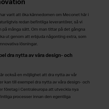
novation
 har varit att öka kännedomen om Meconet här i
urligtvis redan befintliga leverantörer, så vi
 på många sätt. Om man tittar på det gångna
ticka ut genom att erbjuda någonting extra, som
 innovativa lösningar.
pel dra nytta av våra design- och
också en möjlighet att dra nytta av vår
r kan till exempel dra nytta av våra design- och
er företag i Centraleuropa att utveckla nya
fintliga processer innan den egentliga