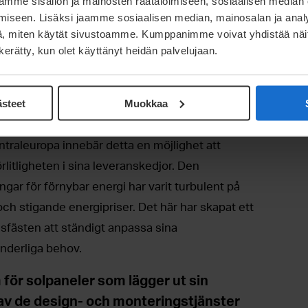
mme sisällön ja mainosten räätälöimiseen, sosiaalisen median
iseen. Lisäksi jaamme sosiaalisen median, mainosalan ja analy
, miten käytät sivustoamme. Kumppanimme voivat yhdistää näitä t
n kerätty, kun olet käyttänyt heidän palvelujaan.
ösningar för komplexa
ästeet
Muokkaa
amarbetspartner för tillverkning av
ntraleuropa innebär detta en möjlighet att
förlitligheten i sina leveranskedjor. Den
gar för förnybar energi har varit turbulent på
ch stigande energipriser. Det här har skapat ett
lsfästen att ständigt anpassa sina
änderliga behov.
 för solpaneler som lägger ut sin
 av de design- och monteringstjänster