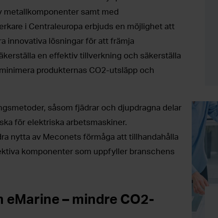
av metallkomponenter samt med
lverkare i Centraleuropa erbjuds en möjlighet att
ra innovativa lösningar för att främja
säkerställa en effektiv tillverkning och säkerställa
tt minimera produkternas CO2-utsläpp och
ngsmetoder, såsom fjädrar och djupdragna delar
iska för elektriska arbetsmaskiner.
ra nytta av Meconets förmåga att tillhandahålla
fektiva komponenter som uppfyller branschens
h eMarine – mindre CO2-