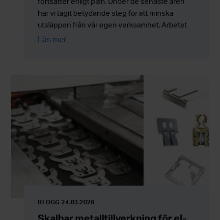
fortsätter enligt plan. Under de senaste åren
har vi tagit betydande steg för att minska
utsläppen från vår egen verksamhet. Arbetet
fortsätter nu med ökat fokus på nya lösningar,
Läs mer
energieffektivisering och utveckling av hela
processkedjan.
BLOGG 24.03.2026
Skalbar metalltillverkning för el-