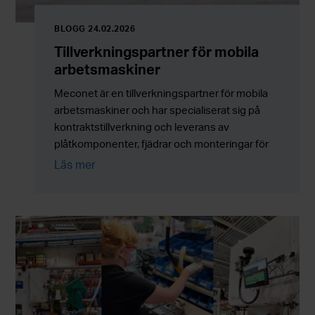
BLOGG 24.02.2026
Tillverkningspartner för mobila
arbetsmaskiner
Meconet är en tillverkningspartner för mobila
arbetsmaskiner och har specialiserat sig på
kontraktstillverkning och leverans av
plåtkomponenter, fjädrar och monteringar för
serietillverkning. Företaget levererar till kunder
Läs mer
över hela Europa.