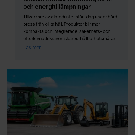
och energitillämpningar
Tillverkare av elprodukter står i dag under hård
press från olika håll. Produkter blir mer
kompakta och integrerade, säkerhets- och
efterlevnadskraven skärps, hållbarhetsmål är
inte längre frivilliga, samtidigt som
Läs mer
tillverkningsvolymerna måste anpassas på ett
sätt utan att kostnaderna, risken eller
komplexiteten i leveranskedjan ökar.