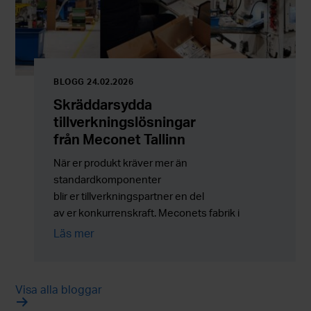
BLOGG 24.02.2026
Skräddarsydda
tillverkningslösningar
från Meconet Tallinn
När er produkt kräver mer än
standardkomponenter
blir er tillverkningspartner en del
av er konkurrenskraft. Meconets fabrik i
Tallinn erbjuder skräddarsydda
Läs mer
tillverkningslösningar, montering
och outsourcingtjänster som kombinerar
flexibilitet med tillförlitlig serieproduktion.
Visa alla bloggar