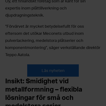
Oy, ett finländskt företag som är känt för sin
expertis inom plåttillverkning och
djupdragningsteknik.
”Förvärvet är mycket betydelsefullt för oss
eftersom det utökar Meconets utbud inom
pulverlackering, medelstora plåtserier och
komponentmontering”, säger verkställande direktör
Teppo Aatola.
Läs nyheten
I
nsikt: Smidighet vid
metallformning – flexibla
lösningar för små och
medelstora serier