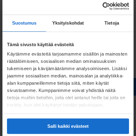
Suostumus
Yksityiskohdat
Tietoja
Att köpa från Finland och Estland innebär mer än
Tämä sivusto käyttää evästeitä
korta transportsträckor. För kunder från
Käytämme evästeitä tarjoamamme sisällön ja mainosten
Centraleuropa innebär det tillförlitlighet,
räätälöimiseen, sosiaalisen median ominaisuuksien
transparent samarbete och ett komplett utbud av
tukemiseen ja kävijämäärämme analysoimiseen. Lisäksi
mervärdestjänster som pulverlackering, montering
jaamme sosiaalisen median, mainosalan ja analytiikka-
alan kumppaneillemme tietoja siitä, miten käytät
och förpackning. Vi hjälper våra kunder att förenkla
sivustoamme. Kumppanimme voivat yhdistää näitä
sina leveranskedjor och förbättra hållbarheten med
tietoja muihin tietoihin, joita olet antanut heille tai joita on
våra erfarna team och en stark lokal produktion.
kerätty, kun olet käyttänyt heidän palvelujaan.
Fler bra anledningar på vår blogg
Salli kaikki evästeet