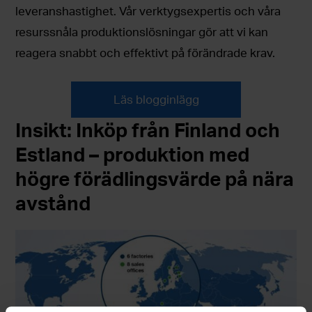
leveranshastighet. Vår verktygsexpertis och våra
resurssnåla produktionslösningar gör att vi kan
reagera snabbt och effektivt på förändrade krav.
Läs blogginlägg
I
nsikt: Inköp från Finland och
Estland – produktion med
högre förädlingsvärde på nära
avstånd