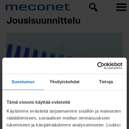
Jousisuunnittelu
Suostumus
Yksityiskohdat
Tietoja
Tämä sivusto käyttää evästeitä
BLOGI 28.05.2020
Käytämme evästeitä tarjoamamme sisällön ja mainosten
Joustavasti jousikaupoille
räätälöimiseen, sosiaalisen median ominaisuuksien
tukemiseen ja kävijämäärämme analysoimiseen. Lisäksi
Uudistunut jousikauppa helpottaa