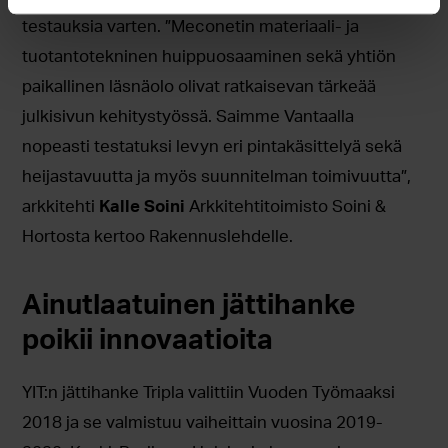
testauksia varten. ”Meconetin materiaali- ja
tuotantotekninen huippuosaaminen sekä yhtiön
paikallinen läsnäolo olivat ratkaisevan tärkeää
julkisivun kehitystyössä. Saimme Vantaalla
nopeasti testatuksi levyn eri pintakäsittelyä sekä
heijastavuutta ja myös suunnitelman toimivuutta”,
arkkitehti
Kalle Soini
Arkkitehtitoimisto Soini &
Hortosta kertoo Rakennuslehdelle.
Ainutlaatuinen jättihanke
poikii innovaatioita
YIT:n jättihanke Tripla valittiin Vuoden Työmaaksi
2018 ja se valmistuu vaiheittain vuosina 2019-