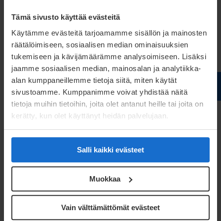
Triplan julkisivuja on kehitetty kolme vuotta muun
muassa innovaatiokilpailun kautta. ”Oli selvää, että
Tämä sivusto käyttää evästeitä
rakenteen täytyy olla säänkestävä ja pitkäikäinen,
Käytämme evästeitä tarjoamamme sisällön ja mainosten
räätälöimiseen, sosiaalisen median ominaisuuksien
mutta myös turvallinen ja mahdollisimman
tukemiseen ja kävijämäärämme analysoimiseen. Lisäksi
vaivattomasti ylläpidettävä”, Pakkala listaa. Triplassa
jaamme sosiaalisen median, mainosalan ja analytiikka-
todettiin syvävedetyn rosterilevyn täyttävän nämä
alan kumppaneillemme tietoja siitä, miten käytät
kriteerit parhaiten. ”Varsinkin kun sitä voi lisäksi
sivustoamme. Kumppanimme voivat yhdistää näitä
tietoja muihin tietoihin, joita olet antanut heille tai joita on
varioida yllättävän monipuolisesti”, Pakkala
kerätty, kun olet käyttänyt heidän palvelujaan.
perustelee. Vastaava ei olisi onnistunut aluksi
vaihtoehtona pidetyllä maalatulla
Salli kaikki evästeet
alumiinielementillä.
Siinä missä Äänekosken tehtaalla valmistetaan
Muokkaa
Triplan julkisivuihin kaikkiaan noin 5000
syvävedettyä ohutlevyelementtiä, on Meconetin
Vain välttämättömät evästeet
Vantaan toimipiste toiminut joustavasti elementtien