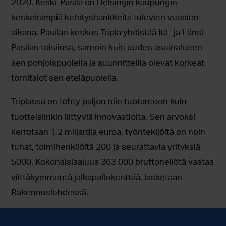
2020. Keski-Pasila on Helsingin kaupungin
keskeisimpiä kehityshankkeita tulevien vuosien
aikana. Pasilan keskus Tripla yhdistää Itä- ja Länsi
Pasilan toisiinsa, samoin kuin uuden asuinalueen
sen pohjoispuolella ja suunnitteilla olevat korkeat
tornitalot sen eteläpuolella.
Triplassa on tehty paljon niin tuotantoon kuin
tuotteisiinkin liittyviä innovaatioita. Sen arvoksi
kerrotaan 1,2 miljardia euroa, työntekijöitä on noin
tuhat, toimihenkilöitä 200 ja seurattavia yrityksiä
5000. Kokonaislaajuus 363 000 bruttoneliötä vastaa
viittäkymmentä jalkapallokenttää, lasketaan
Rakennuslehdessä.