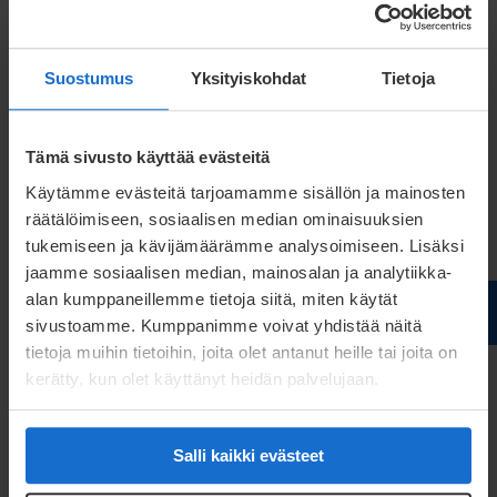
Aiempi kokemus asiakastyöstä antaa sinulle hyvät
valmiudet menestyä tehtävässä. Eduksi katsomme
Suostumus
Yksityiskohdat
Tietoja
kokemuksen teknisestä myynnistä tai
valmistavasta teollisuudesta. Työskentelet
sujuvasti sekä suomeksi että englanniksi.
Tämä sivusto käyttää evästeitä
Tehtävään kuuluu matkustelua.
Käytämme evästeitä tarjoamamme sisällön ja mainosten
räätälöimiseen, sosiaalisen median ominaisuuksien
Tarjoamme sinulle erittäin mielenkiintoisen
tukemiseen ja kävijämäärämme analysoimiseen. Lisäksi
jaamme sosiaalisen median, mainosalan ja analytiikka-
työpaikan kasvavassa perheyhtiössä, jossa on yli
alan kumppaneillemme tietoja siitä, miten käytät
100 vuoden ammattitaito ja kokemus. Investoimme
sivustoamme. Kumppanimme voivat yhdistää näitä
suunnitelmallisesti henkilöstön osaamiseen ja
tietoja muihin tietoihin, joita olet antanut heille tai joita on
uuteen teknologiaan, ja uskomme yhteistyön
kerätty, kun olet käyttänyt heidän palvelujaan.
voimaan.
Salli kaikki evästeet
Lähetä hakemuksesi, CV ja palkkatoiveesi
12.12.2021 mennessä.