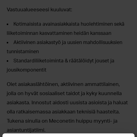
Vastuualueeseesi kuuluvat:
Kotimaisista avainasiakkaista huolehtiminen sekä
liiketoiminnan kasvattaminen heidän kanssaan
Aktiivinen asiakastyö ja uusien mahdollisuuksien
tunnistaminen
Standardiliiketoiminta & räätälöidyt jouset ja
jousikomponentit
Olet asiakaslähtöinen, aktiivinen ammattilainen,
jolla on hyvät sosiaaliset taidot ja kyky kuunnella
asiakasta. Innostut aidosti uusista asioista ja haluat
olla ratkaisemassa asiakkaan teknisiä haasteita.
Tukena sinulla on Meconetin huippu myynti- ja
asiantuntijatiimi.